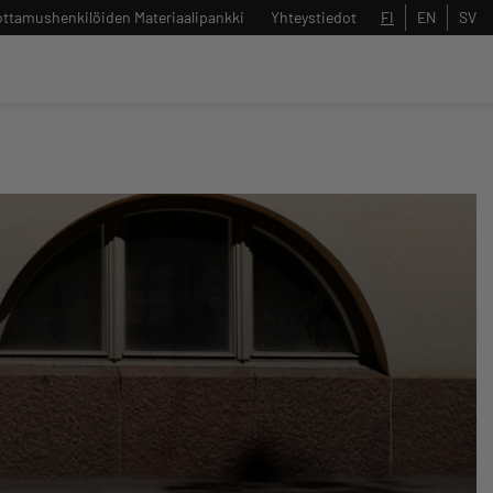
ttamushenkilöiden Materiaalipankki
Yhteystiedot
FI
EN
SV
Sulje
Hae