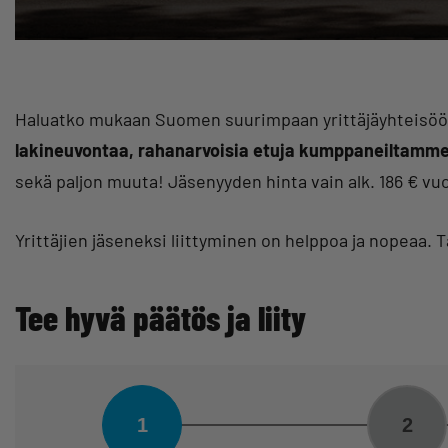
Haluatko mukaan Suomen suurimpaan yrittäjäyhteisöön? 
lakineuvontaa, rahanarvoisia etuja kumppaneiltamme,
sekä paljon muuta! Jäsenyyden hinta vain alk. 186 € vu
Yrittäjien jäseneksi liittyminen on helppoa ja nopeaa. 
Tee hyvä päätös ja liity