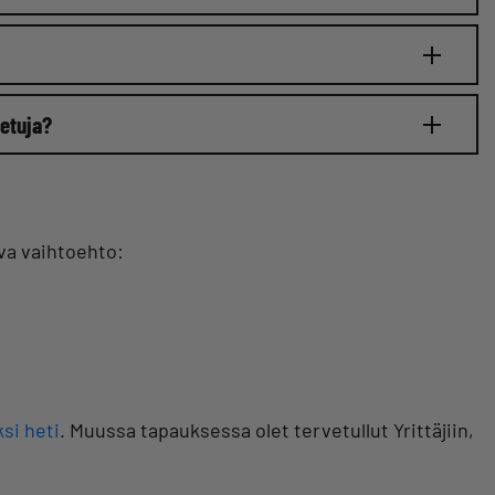
netuja?
va vaihtoehto:
ksi heti
. Muussa tapauksessa olet tervetullut Yrittäjiin,