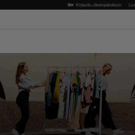
Kirjaudu Jäsenpalveluun
Luo
Yrittäjien tekoälyltä