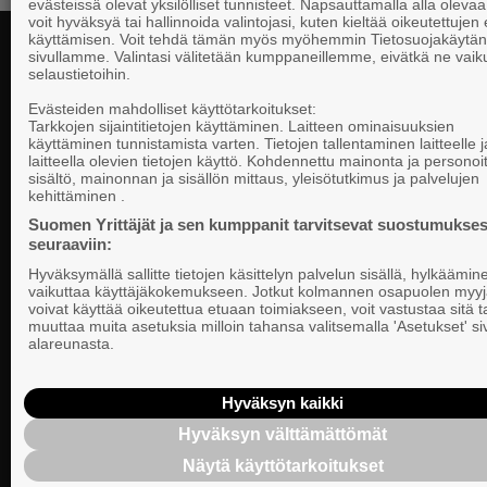
evästeissä olevat yksilölliset tunnisteet. Napsauttamalla alla olevaa 
voit hyväksyä tai hallinnoida valintojasi, kuten kieltää oikeutettujen
käyttämisen. Voit tehdä tämän myös myöhemmin Tietosuojakäytän
sivullamme. Valintasi välitetään kumppaneillemme, eivätkä ne vaik
selaustietoihin.
Yhteystiedot
Evästeiden mahdolliset käyttötarkoitukset:
Tarkkojen sijaintitietojen käyttäminen. Laitteen ominaisuuksien
käyttäminen tunnistamista varten. Tietojen tallentaminen laitteelle ja
laitteella olevien tietojen käyttö. Kohdennettu mainonta ja personoi
Suomen Yrittä
sisältö, mainonnan ja sisällön mittaus, yleisötutkimus ja palvelujen
Valtakunnallista, alueellista ja paikallista
PL 999, 00101
kehittäminen .
vaikuttamista pk-yrittäjien puolesta.
Puhelinvaihde
Suomen Yrittäjät ja sen kumppanit tarvitsevat suostumukses
seuraaviin:
Tietosuojasel
Hyväksymällä sallitte tietojen käsittelyn palvelun sisällä, hylkäämin
Evästeasetuk
vaikuttaa käyttäjäkokemukseen. Jotkut kolmannen osapuolen myyj
voivat käyttää oikeutettua etuaan toimiakseen, voit vastustaa sitä t
muuttaa muita asetuksia milloin tahansa valitsemalla 'Asetukset' s
Keskusjärjest
alareunasta.
Suomen Yrittä
Ilmoituskanav
Hyväksyn kaikki
Hyväksyn välttämättömät
Suomen Yrittä
Näytä käyttötarkoitukset
tietosuojasel