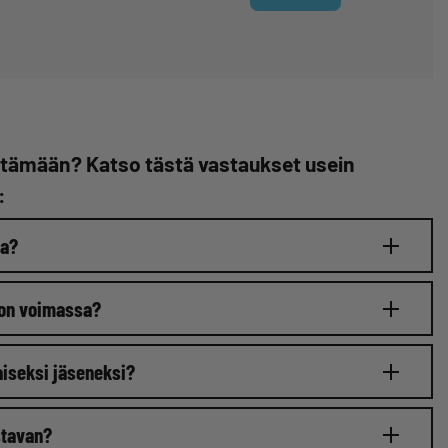
tyttämään? Katso tästä vastaukset usein
:
aa?
 on voimassa?
naiseksi jäseneksi?
stavan?