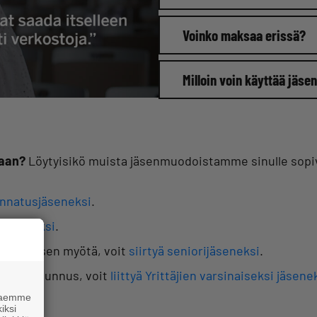
Voinko maksaa erissä?
Milloin voin käyttää jäse
taan?
Löytyisikö muista jäsenmuodoistamme sinulle sopi
kannatusjäseneksi
.
jajäseneksi
.
äköitymisen myötä, voit
siirtyä seniorijäseneksi
.
oleva y-tunnus, voit
liittyä Yrittäjien varsinaiseksi jäsene
 haemme
iksi