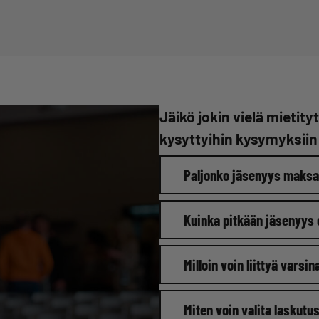
Jäikö jokin vielä mieti
kysyttyihin kysymyksiin
Paljonko jäsenyys maks
Kuinka pitkään jäsenyys
Milloin voin liittyä varsi
Miten voin valita laskutu