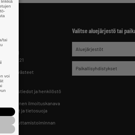
linkkiä
 etujen
tö-
uta
Valitse aluejärjestö tai paik
/tai
tu
jät
Aluejärjestöt
 HELSINKI
 09 229 221
i
Paikallisyhdistykset
oste ja evästeet
en voi
set
ät
ai
ivun
ön yhteystiedot ja henkilöstö
jien sisäinen ilmoituskanava
an ohjeet ja tietosuoja
jien vaikuttamistoiminnan
oste