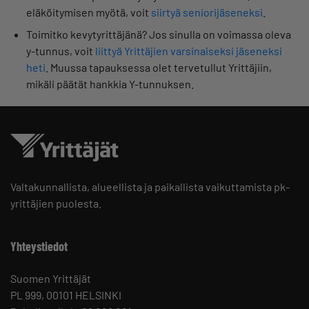
eläköitymisen myötä, voit
siirtyä seniorijäseneksi
.
Toimitko kevytyrittäjänä? Jos sinulla on voimassa oleva
y-tunnus, voit
liittyä Yrittäjien varsinaiseksi jäseneksi
heti
. Muussa tapauksessa olet tervetullut Yrittäjiin,
mikäli päätät hankkia Y-tunnuksen.
Valtakunnallista, alueellista ja paikallista vaikuttamista pk-
yrittäjien puolesta.
Yhteystiedot
Suomen Yrittäjät
PL 999, 00101 HELSINKI