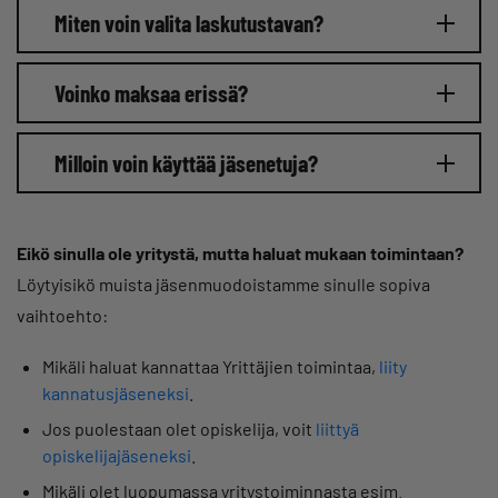
Miten voin valita laskutustavan?
Voinko maksaa erissä?
Milloin voin käyttää jäsenetuja?
Eikö sinulla ole yritystä, mutta haluat mukaan toimintaan?
Löytyisikö muista jäsenmuodoistamme sinulle sopiva
vaihtoehto:
Mikäli haluat kannattaa Yrittäjien toimintaa,
liity
kannatusjäseneksi
.
Jos puolestaan olet opiskelija, voit
liittyä
opiskelijajäseneksi
.
Mikäli olet luopumassa yritystoiminnasta esim.