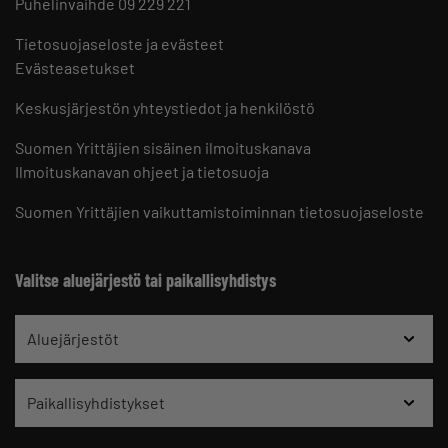
Puhelinvaihde 09 229 221
Tietosuojaseloste ja evästeet
Evästeasetukset
Keskusjärjestön yhteystiedot ja henkilöstö
Suomen Yrittäjien sisäinen ilmoituskanava
Ilmoituskanavan ohjeet ja tietosuoja
Suomen Yrittäjien vaikuttamistoiminnan tietosuojaseloste
Valitse aluejärjestö tai paikallisyhdistys
Aluejärjestöt
Paikallisyhdistykset