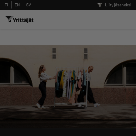
FI
EN
SV
Liity jäseneksi
Hae sivustolta tai kysy suoraan
Yrittäjien tekoälyltä
Hae
Suodata hakutuloksia: näytä kaikki sisältö