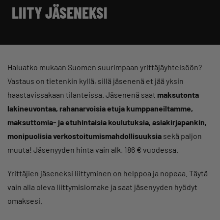
LIITY JÄSENEKSI
Haluatko mukaan Suomen suurimpaan yrittäjäyhteisöön?
Vastaus on tietenkin kyllä, sillä jäsenenä et jää yksin
haastavissakaan tilanteissa. Jäsenenä saat
maksutonta
lakineuvontaa, rahanarvoisia etuja kumppaneiltamme,
maksuttomia- ja etuhintaisia koulutuksia, asiakirjapankin,
monipuolisia verkostoitumismahdollisuuksia
sekä paljon
muuta! Jäsenyyden hinta vain alk. 186 € vuodessa.
Yrittäjien jäseneksi liittyminen on helppoa ja nopeaa. Täytä
vain alla oleva liittymislomake ja saat jäsenyyden hyödyt
omaksesi.