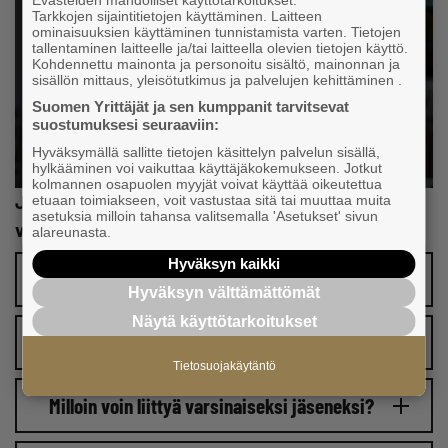
Evästeiden mahdolliset käyttötarkoitukset:
Tarkkojen sijaintitietojen käyttäminen. Laitteen
ominaisuuksien käyttäminen tunnistamista varten. Tietojen
tallentaminen laitteelle ja/tai laitteella olevien tietojen käyttö.
Kohdennettu mainonta ja personoitu sisältö, mainonnan ja
sisällön mittaus, yleisötutkimus ja palvelujen kehittäminen .
Suomen Yrittäjät ja sen kumppanit tarvitsevat
suostumuksesi seuraaviin:
Hyväksymällä sallitte tietojen käsittelyn palvelun sisällä,
hylkääminen voi vaikuttaa käyttäjäkokemukseen. Jotkut
kolmannen osapuolen myyjät voivat käyttää oikeutettua
Jäikö jokin vielä mietityttämään? Katso tästä
etuaan toimiakseen, voit vastustaa sitä tai muuttaa muita
asetuksia milloin tahansa valitsemalla 'Asetukset' sivun
vastaukset usein kysyttyihin kysymyksiin:
alareunasta.
Hyväksyn kaikki
Paljonko jäsenyys maksaa?
Hyväksyn välttämättömät
Näytä käyttötarkoitukset
Kuinka pitkään jäsenyys on voimassa?
Tietosuojakäytäntö
Milloin voin liittyä varsinaiseksi jäseneksi?