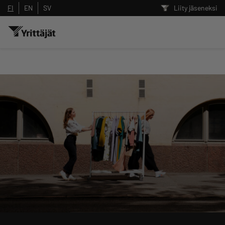
FI
EN
SV
Liity jäseneksi
Hae sivustolta tai kysy suoraan
Yrittäjien tekoälyltä
Hae
Suodata hakutuloksia: näytä kaikki sisältö