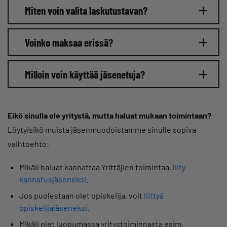
Miten voin valita laskutustavan?
Voinko maksaa erissä?
Milloin voin käyttää jäsenetuja?
Eikö sinulla ole yritystä, mutta haluat mukaan toimintaan?
Löytyisikö muista jäsenmuodoistamme sinulle sopiva
vaihtoehto:
Mikäli haluat kannattaa Yrittäjien toimintaa,
liity
kannatusjäseneksi
.
Jos puolestaan olet opiskelija, voit
liittyä
opiskelijajäseneksi
.
Mikäli olet luopumassa yritystoiminnasta esim.