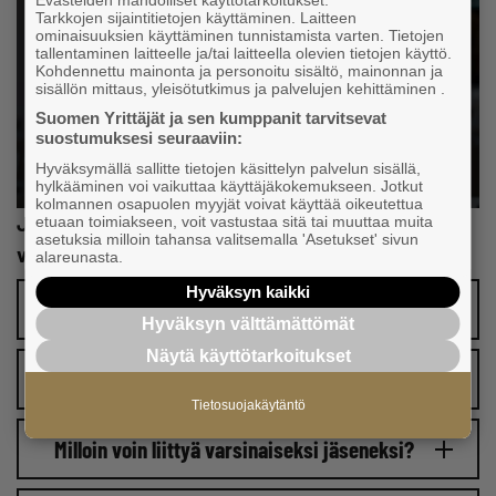
Evästeiden mahdolliset käyttötarkoitukset:
Tarkkojen sijaintitietojen käyttäminen. Laitteen
ominaisuuksien käyttäminen tunnistamista varten. Tietojen
tallentaminen laitteelle ja/tai laitteella olevien tietojen käyttö.
Kohdennettu mainonta ja personoitu sisältö, mainonnan ja
sisällön mittaus, yleisötutkimus ja palvelujen kehittäminen .
Suomen Yrittäjät ja sen kumppanit tarvitsevat
suostumuksesi seuraaviin:
Hyväksymällä sallitte tietojen käsittelyn palvelun sisällä,
hylkääminen voi vaikuttaa käyttäjäkokemukseen. Jotkut
kolmannen osapuolen myyjät voivat käyttää oikeutettua
Jäikö jokin vielä mietityttämään? Katso tästä
etuaan toimiakseen, voit vastustaa sitä tai muuttaa muita
asetuksia milloin tahansa valitsemalla 'Asetukset' sivun
vastaukset usein kysyttyihin kysymyksiin:
alareunasta.
Hyväksyn kaikki
Paljonko jäsenyys maksaa?
Hyväksyn välttämättömät
Näytä käyttötarkoitukset
Kuinka pitkään jäsenyys on voimassa?
Tietosuojakäytäntö
Milloin voin liittyä varsinaiseksi jäseneksi?