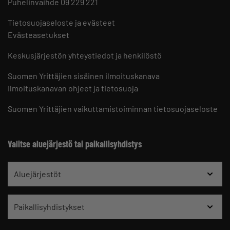
Puhelinvaihde 09 229 221
Tietosuojaseloste ja evästeet
Evästeasetukset
Keskusjärjestön yhteystiedot ja henkilöstö
Suomen Yrittäjien sisäinen ilmoituskanava
Ilmoituskanavan ohjeet ja tietosuoja
Suomen Yrittäjien vaikuttamistoiminnan tietosuojaseloste
Valitse aluejärjestö tai paikallisyhdistys
Aluejärjestöt
Paikallisyhdistykset