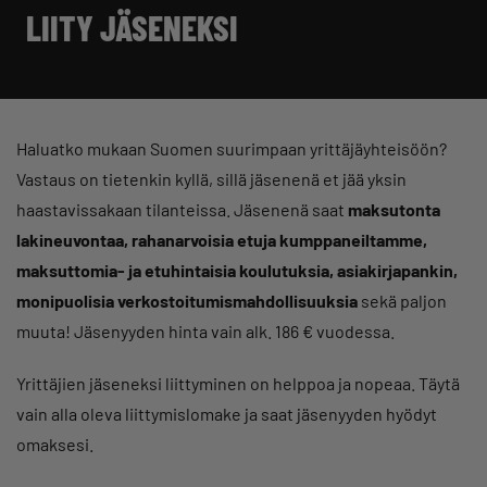
LIITY JÄSENEKSI
Haluatko mukaan Suomen suurimpaan yrittäjäyhteisöön?
Vastaus on tietenkin kyllä, sillä jäsenenä et jää yksin
haastavissakaan tilanteissa. Jäsenenä saat
maksutonta
lakineuvontaa, rahanarvoisia etuja kumppaneiltamme,
maksuttomia- ja etuhintaisia koulutuksia, asiakirjapankin,
monipuolisia verkostoitumismahdollisuuksia
sekä paljon
muuta! Jäsenyyden hinta vain alk. 186 € vuodessa.
Yrittäjien jäseneksi liittyminen on helppoa ja nopeaa. Täytä
vain alla oleva liittymislomake ja saat jäsenyyden hyödyt
omaksesi.