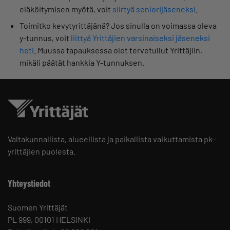
eläköitymisen myötä, voit
siirtyä seniorijäseneksi
.
Toimitko kevytyrittäjänä? Jos sinulla on voimassa oleva
y-tunnus, voit
liittyä Yrittäjien varsinaiseksi jäseneksi
heti
. Muussa tapauksessa olet tervetullut Yrittäjiin,
mikäli päätät hankkia Y-tunnuksen.
Valtakunnallista, alueellista ja paikallista vaikuttamista pk-
yrittäjien puolesta.
Yhteystiedot
Suomen Yrittäjät
PL 999, 00101 HELSINKI