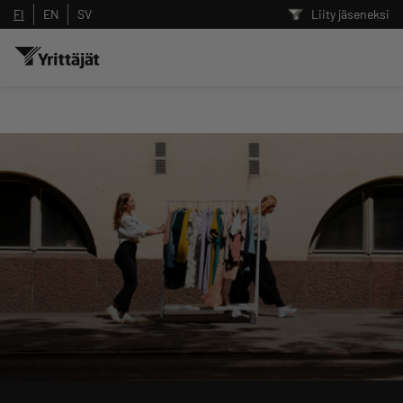
FI
EN
SV
Liity jäseneksi
Hae sivustolta tai kysy suoraan
Yrittäjien tekoälyltä
Hae
Suodata hakutuloksia: näytä kaikki sisältö