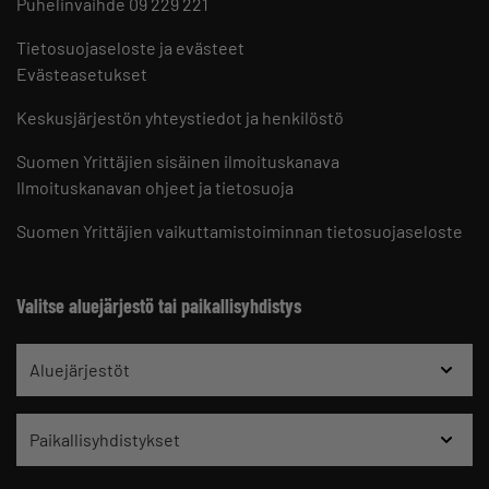
Puhelinvaihde 09 229 221
Tietosuojaseloste ja evästeet
Evästeasetukset
Keskusjärjestön yhteystiedot ja henkilöstö
Suomen Yrittäjien sisäinen ilmoituskanava
Ilmoituskanavan ohjeet ja tietosuoja
Suomen Yrittäjien vaikuttamistoiminnan tietosuojaseloste
Valitse aluejärjestö tai paikallisyhdistys
Aluejärjestöt
Paikallisyhdistykset