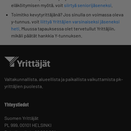
eläköitymisen myötä, voit
siirtyä seniorijäseneksi
.
Toimitko kevytyrittäjänä? Jos sinulla on voimassa oleva
y-tunnus, voit
liittyä Yrittäjien varsinaiseksi jäseneksi
heti
. Muussa tapauksessa olet tervetullut Yrittäjiin,
mikäli päätät hankkia Y-tunnuksen.
Valtakunnallista, alueellista ja paikallista vaikuttamista pk-
yrittäjien puolesta.
Yhteystiedot
Suomen Yrittäjät
PL 999, 00101 HELSINKI