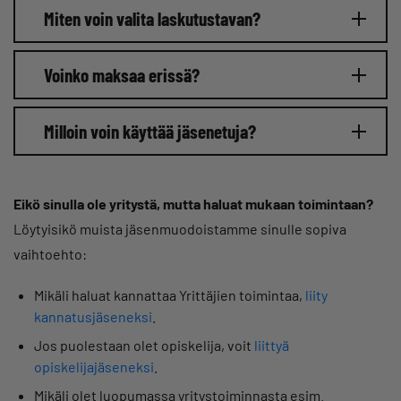
Miten voin valita laskutustavan?
Voinko maksaa erissä?
Milloin voin käyttää jäsenetuja?
Eikö sinulla ole yritystä, mutta haluat mukaan toimintaan?
Löytyisikö muista jäsenmuodoistamme sinulle sopiva
vaihtoehto:
Mikäli haluat kannattaa Yrittäjien toimintaa,
liity
kannatusjäseneksi
.
Jos puolestaan olet opiskelija, voit
liittyä
opiskelijajäseneksi
.
Mikäli olet luopumassa yritystoiminnasta esim.