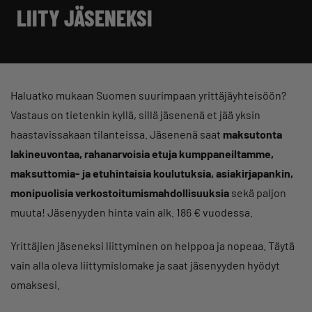
LIITY JÄSENEKSI
Haluatko mukaan Suomen suurimpaan yrittäjäyhteisöön?
Vastaus on tietenkin kyllä, sillä jäsenenä et jää yksin
haastavissakaan tilanteissa. Jäsenenä saat
maksutonta
lakineuvontaa, rahanarvoisia etuja kumppaneiltamme,
maksuttomia- ja etuhintaisia koulutuksia, asiakirjapankin,
monipuolisia verkostoitumismahdollisuuksia
sekä paljon
muuta! Jäsenyyden hinta vain alk. 186 € vuodessa.
Yrittäjien jäseneksi liittyminen on helppoa ja nopeaa. Täytä
vain alla oleva liittymislomake ja saat jäsenyyden hyödyt
omaksesi.