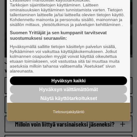
Evästeiden mahdolliset käyttötarkoitukset:
Tarkkojen sijaintitietojen käyttäminen. Laitteen
ominaisuuksien käyttäminen tunnistamista varten. Tietojen
tallentaminen laitteelle ja/tai laitteella olevien tietojen käyttö.
Kohdennettu mainonta ja personoitu sisältö, mainonnan ja
sisällön mittaus, yleisötutkimus ja palvelujen kehittäminen .
Suomen Yrittäjät ja sen kumppanit tarvitsevat
suostumuksesi seuraaviin:
Hyväksymällä sallitte tietojen käsittelyn palvelun sisällä,
hylkääminen voi vaikuttaa käyttäjäkokemukseen. Jotkut
kolmannen osapuolen myyjät voivat käyttää oikeutettua
Jäikö jokin vielä mietityttämään? Katso tästä
etuaan toimiakseen, voit vastustaa sitä tai muuttaa muita
asetuksia milloin tahansa valitsemalla 'Asetukset' sivun
vastaukset usein kysyttyihin kysymyksiin:
alareunasta.
Hyväksyn kaikki
Paljonko jäsenyys maksaa?
Hyväksyn välttämättömät
Näytä käyttötarkoitukset
Kuinka pitkään jäsenyys on voimassa?
Tietosuojakäytäntö
Milloin voin liittyä varsinaiseksi jäseneksi?