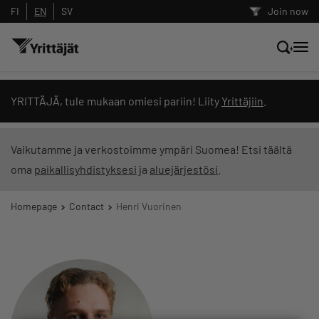
FI
EN
SV
Join now
Search news, content and training
YRITTÄJÄ, tule mukaan omiesi pariin! Liity
Yrittäjiin
.
Search
Vaikutamme ja verkostoimme ympäri Suomea! Etsi täältä
oma
paikallisyhdistyksesi
ja
aluejärjestösi
.
Search filters: show all content
Homepage
Contact
Henri Vuorinen