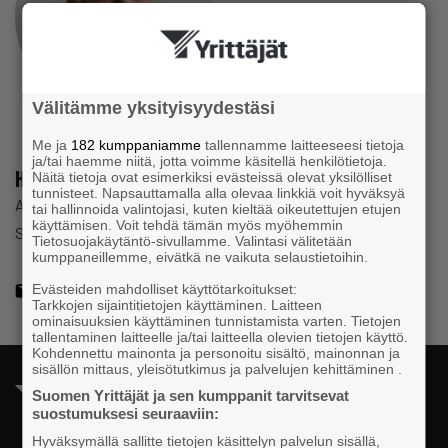
Välitämme yksityisyydestäsi
Me ja
182 kumppaniamme
tallennamme laitteeseesi tietoja
ja/tai haemme niitä, jotta voimme käsitellä henkilötietoja.
Henri Vuorinen
Näitä tietoja ovat esimerkiksi evästeissä olevat yksilölliset
tunnisteet. Napsauttamalla alla olevaa linkkiä voit hyväksyä
Assistant Controller
tai hallinnoida valintojasi, kuten kieltää oikeutettujen etujen
käyttämisen. Voit tehdä tämän myös myöhemmin
Suomen Yrittäjät
Tietosuojakäytäntö-sivullamme. Valintasi välitetään
kumppaneillemme, eivätkä ne vaikuta selaustietoihin.
henri.vuorinen@yrittajat.fi
Evästeiden mahdolliset käyttötarkoitukset:
Tarkkojen sijaintitietojen käyttäminen. Laitteen
ominaisuuksien käyttäminen tunnistamista varten. Tietojen
tallentaminen laitteelle ja/tai laitteella olevien tietojen käyttö.
Kohdennettu mainonta ja personoitu sisältö, mainonnan ja
sisällön mittaus, yleisötutkimus ja palvelujen kehittäminen .
Suomen Yrittäjät ja sen kumppanit tarvitsevat
suostumuksesi seuraaviin:
Hyväksymällä sallitte tietojen käsittelyn palvelun sisällä,