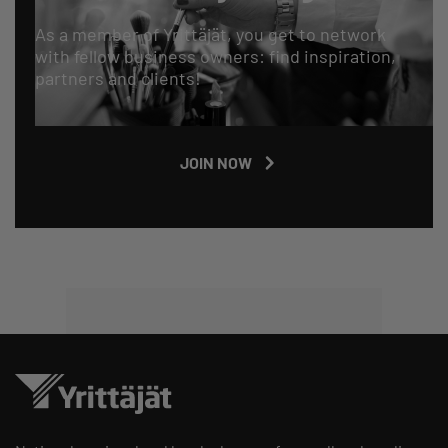
As a member of Yrittäjät, you get to network
with fellow business owners: find inspiration,
partners and clients!
JOIN NOW