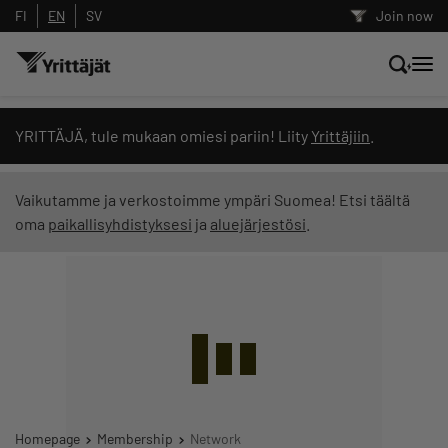
FI
EN
SV
Join now
Search news, content and training
YRITTÄJÄ, tule mukaan omiesi pariin! Liity
Yrittäjiin
.
Search
Vaikutamme ja verkostoimme ympäri Suomea! Etsi täältä
oma
paikallisyhdistyksesi
ja
aluejärjestösi
.
Search filters: show all content
Homepage
Membership
Network