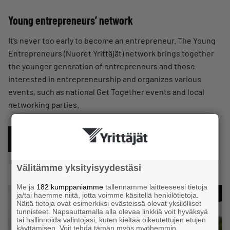
Young entrepreneurs’ network
It’s never too early to become an entrepreneur. The Young
Entrepreneurs (Nuoret Yrittäjät) network brings together
the younger generation of entrepreneurs and those
interested in entrepreneurship and organizes various
events, such as national Get Together events and local
networking parties.
YOUNG ENTREPRENEURS
Välitämme yksityisyydestäsi
Me ja
182 kumppaniamme
tallennamme laitteeseesi tietoja
ja/tai haemme niitä, jotta voimme käsitellä henkilötietoja.
Näitä tietoja ovat esimerkiksi evästeissä olevat yksilölliset
tunnisteet. Napsauttamalla alla olevaa linkkiä voit hyväksyä
tai hallinnoida valintojasi, kuten kieltää oikeutettujen etujen
käyttämisen. Voit tehdä tämän myös myöhemmin