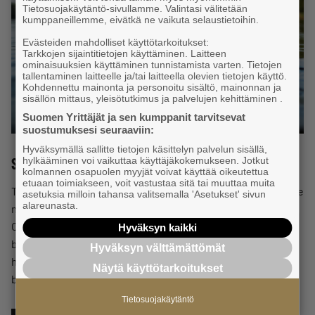
Tietosuojakäytäntö-sivullamme. Valintasi välitetään
kumppaneillemme, eivätkä ne vaikuta selaustietoihin.
Evästeiden mahdolliset käyttötarkoitukset:
Tarkkojen sijaintitietojen käyttäminen. Laitteen
ominaisuuksien käyttäminen tunnistamista varten. Tietojen
tallentaminen laitteelle ja/tai laitteella olevien tietojen käyttö.
Kohdennettu mainonta ja personoitu sisältö, mainonnan ja
sisällön mittaus, yleisötutkimus ja palvelujen kehittäminen .
Suomen Yrittäjät ja sen kumppanit tarvitsevat
suostumuksesi seuraaviin:
Hyväksymällä sallitte tietojen käsittelyn palvelun sisällä,
Single-person business network
hylkääminen voi vaikuttaa käyttäjäkokemukseen. Jotkut
kolmannen osapuolen myyjät voivat käyttää oikeutettua
etuaan toimiakseen, voit vastustaa sitä tai muuttaa muita
The rise of single-person business ownership has been the
asetuksia milloin tahansa valitsemalla 'Asetukset' sivun
alareunasta.
most significant work trend of the twenty-first century.
Over half the members of Suomen Yrittäjät run their
Hyväksyn kaikki
businesses alone. Since its foundation, Suomen Yrittäjät
Hyväksyn välttämättömät
has strongly advocated on behalf of single-person
Näytä käyttötarkoitukset
businesses.
Tietosuojakäytäntö