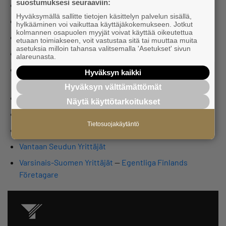
suostumuksesi seuraaviin:
Pirkanmaan Yrittäjät
Hyväksymällä sallitte tietojen käsittelyn palvelun sisällä,
Pohjois-Karjalan Yrittäjät
hylkääminen voi vaikuttaa käyttäjäkokemukseen. Jotkut
kolmannen osapuolen myyjät voivat käyttää oikeutettua
Pohjois-Pohjanmaan Yrittäjät
etuaan toimiakseen, voit vastustaa sitä tai muuttaa muita
asetuksia milloin tahansa valitsemalla 'Asetukset' sivun
Päijät-Hämeen Yrittäjät
alareunasta.
Rannikko-Pohjanmaan Yrittäjät
—
Kust-Österbottens
Hyväksyn kaikki
Företagare
Hyväksyn välttämättömät
Satakunnan Yrittäjät
Näytä käyttötarkoitukset
Savon Yrittäjät
Tietosuojakäytäntö
Uudenmaan Yrittäjät
—
Nylands Företagare
Vantaan Seudun Yrittäjät
Varsinais-Suomen Yrittäjät
—
Egentliga Finlands
Företagare