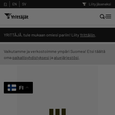
FI
EN
SV
Liity jäseneksi
Hae sivustolta tai kysy suoraan
YRITTÄJÄ, tule mukaan omiesi pariin! Liity
Yrittäjiin
.
Yrittäjien tekoälyltä
Vaikutamme ja verkostoimme ympäri Suomea! Etsi täältä
oma
paikallisyhdistyksesi
ja
aluejärjestösi
.
Hae
Suodata hakutuloksia: näytä kaikki sisältö
FI