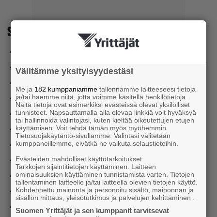
Suomen Yrittäjien aluejärjestöt
Espoon Seudun Yrittäjät
Etelä-Karjalan Yrittäjät
Välitämme yksityisyydestäsi
Etelä-Pohjanmaan Yrittäjät
Me ja
182 kumppaniamme
tallennamme laitteeseesi tietoja
ja/tai haemme niitä, jotta voimme käsitellä henkilötietoja.
Etelä-Savon Yrittäjät
Näitä tietoja ovat esimerkiksi evästeissä olevat yksilölliset
tunnisteet. Napsauttamalla alla olevaa linkkiä voit hyväksyä
Helsingin Yrittäjät
tai hallinnoida valintojasi, kuten kieltää oikeutettujen etujen
käyttämisen. Voit tehdä tämän myös myöhemmin
Hämeen Yrittäjät
Tietosuojakäytäntö-sivullamme. Valintasi välitetään
kumppaneillemme, eivätkä ne vaikuta selaustietoihin.
Kainuun Yrittäjät
Evästeiden mahdolliset käyttötarkoitukset:
Keski-Pohjanmaan Yrittäjät
Tarkkojen sijaintitietojen käyttäminen. Laitteen
ominaisuuksien käyttäminen tunnistamista varten. Tietojen
Keski-Suomen Yrittäjät
tallentaminen laitteelle ja/tai laitteella olevien tietojen käyttö.
Kohdennettu mainonta ja personoitu sisältö, mainonnan ja
Kymen Yrittäjät
sisällön mittaus, yleisötutkimus ja palvelujen kehittäminen .
Lapin Yrittäjät
Suomen Yrittäjät ja sen kumppanit tarvitsevat