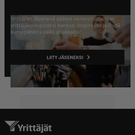
Yrittäjien jäsenenä pääset verkostoitumaan
yrittäjäkollegoidesi kanssa: inspiroidu ja löydä
kumppaneita sekä asiakkaita!
LIITY JÄSENEKSI