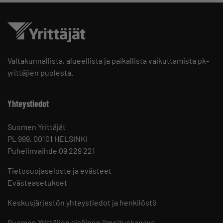
Valtakunnallista, alueellista ja paikallista vaikuttamista pk-
yrittäjien puolesta.
Yhteystiedot
Suomen Yrittäjät
PL 999, 00101 HELSINKI
Puhelinvaihde 09 229 221
Tietosuojaseloste ja evästeet
Evästeasetukset
Keskusjärjestön yhteystiedot ja henkilöstö
Suomen Yrittäjien sisäinen ilmoituskanava