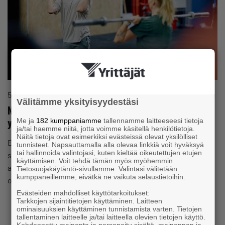
5.8.2026
Uutinen
Välitämme yksityisyydestäsi
Näin palkkaat ensimmäisen työntekijän – 5 vinkkiä
yrittäjälle
Me ja
182 kumppaniamme
tallennamme laitteeseesi tietoja
ja/tai haemme niitä, jotta voimme käsitellä henkilötietoja.
Näitä tietoja ovat esimerkiksi evästeissä olevat yksilölliset
Ensimmäisen työntekijän palkkaaminen on yksi yrittäjän
tunnisteet. Napsauttamalla alla olevaa linkkiä voit hyväksyä
tai hallinnoida valintojasi, kuten kieltää oikeutettujen etujen
suurimmista päätöksistä. Kokosimme viisi vinkkiä, jotka
käyttämisen. Voit tehdä tämän myös myöhemmin
auttavat valmistautumaan rekrytointiin ja lisäämään
Tietosuojakäytäntö-sivullamme. Valintasi välitetään
kumppaneillemme, eivätkä ne vaikuta selaustietoihin.
onnistumisen mahdollisuuksia.
Evästeiden mahdolliset käyttötarkoitukset:
Tarkkojen sijaintitietojen käyttäminen. Laitteen
16.7.2026 klo 09:56
Uutinen
ominaisuuksien käyttäminen tunnistamista varten. Tietojen
tallentaminen laitteelle ja/tai laitteella olevien tietojen käyttö.
Yksinyrittäjät kokevat kasvun esteiksi ajan
Kohdennettu mainonta ja personoitu sisältö, mainonnan ja