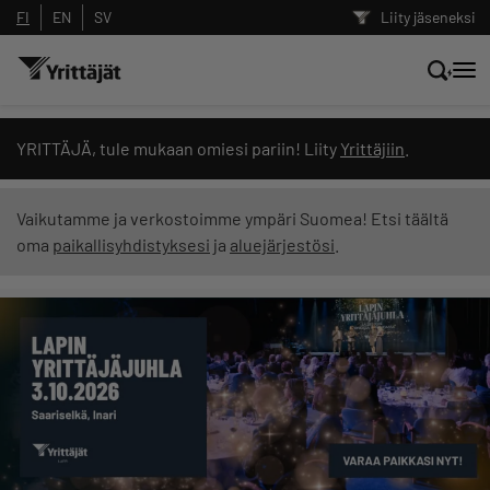
FI
EN
SV
Liity jäseneksi
Hae sivustolta tai kysy suoraan
YRITTÄJÄ, tule mukaan omiesi pariin! Liity
Yrittäjiin
.
Yrittäjien tekoälyltä
Vaikutamme ja verkostoimme ympäri Suomea! Etsi täältä
oma
paikallisyhdistyksesi
ja
aluejärjestösi
.
Hae
Suodata hakutuloksia: näytä kaikki sisältö