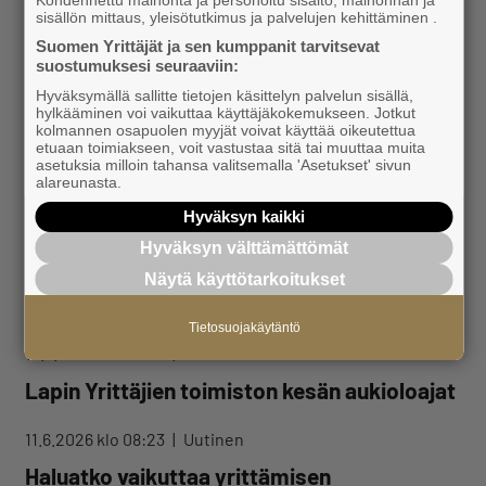
sisällön mittaus, yleisötutkimus ja palvelujen kehittäminen .
puutteen ja työllistämiskustannukset –
Suomen Yrittäjät ja sen kumppanit tarvitsevat
byrokratia kuormittaa myös Lapissa
suostumuksesi seuraaviin:
Hyväksymällä sallitte tietojen käsittelyn palvelun sisällä,
hylkääminen voi vaikuttaa käyttäjäkokemukseen. Jotkut
3.7.2026 klo 09:18
Uutinen
kolmannen osapuolen myyjät voivat käyttää oikeutettua
Lapin Yrittäjät kannattaa koulujen
etuaan toimiakseen, voit vastustaa sitä tai muuttaa muita
asetuksia milloin tahansa valitsemalla 'Asetukset' sivun
kesälomien siirtämistä myöhemmäksi
alareunasta.
Hyväksyn kaikki
18.6.2026 klo 09:09
Uutinen
Hyväksyn välttämättömät
Toimiva vuoropuhelu kunnan ja yrittäjien
Näytä käyttötarkoitukset
välillä tukee kasvua Inarissa
Tietosuojakäytäntö
16.6.2026 klo 09:12
Uutinen
Lapin Yrittäjien toimiston kesän aukioloajat
11.6.2026 klo 08:23
Uutinen
Haluatko vaikuttaa yrittämisen