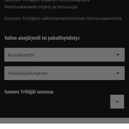
Ilmoituskanavan ohjeet ja tietosuoja
Suomen Yrittäjien vaikuttamistoiminnan tietosuojaseloste
Valitse aluejärjestö tai paikallisyhdistys
Aluejärjestöt
Paikallisyhdistykset
Suomen Yrittäjät somessa