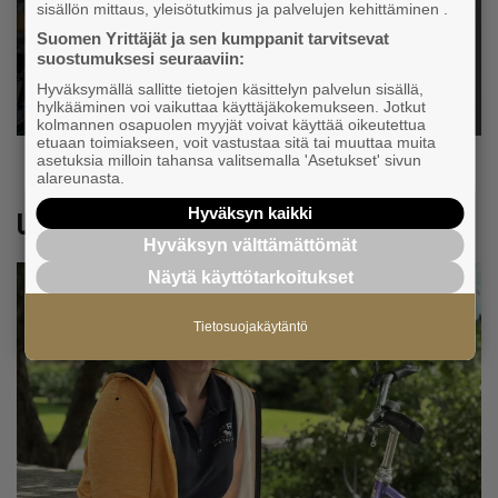
henkilöä
sisällön mittaus, yleisötutkimus ja palvelujen kehittäminen .
Suomen Yrittäjät ja sen kumppanit tarvitsevat
suostumuksesi seuraaviin:
Hyväksymällä sallitte tietojen käsittelyn palvelun sisällä,
hylkääminen voi vaikuttaa käyttäjäkokemukseen. Jotkut
kolmannen osapuolen myyjät voivat käyttää oikeutettua
etuaan toimiakseen, voit vastustaa sitä tai muuttaa muita
asetuksia milloin tahansa valitsemalla 'Asetukset' sivun
alareunasta.
Hyväksyn kaikki
Uutiset työnantajalle
Hyväksyn välttämättömät
Näytä käyttötarkoitukset
Tietosuojakäytäntö