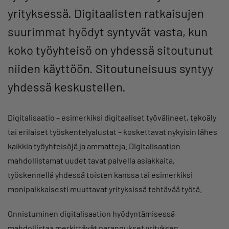
yrityksessä. Digitaalisten ratkaisujen
suurimmat hyödyt syntyvät vasta, kun
koko työyhteisö on yhdessä sitoutunut
niiden käyttöön. Sitoutuneisuus syntyy
yhdessä keskustellen.
Digitalisaatio – esimerkiksi digitaaliset työvälineet, tekoäly
tai erilaiset työskentelyalustat – koskettavat nykyisin lähes
kaikkia työyhteisöjä ja ammatteja. Digitalisaation
mahdollistamat uudet tavat palvella asiakkaita,
työskennellä yhdessä toisten kanssa tai esimerkiksi
monipaikkaisesti muuttavat yrityksissä tehtävää työtä.
Onnistuminen digitalisaation hyödyntämisessä
mahdollistaa merkittävät parannukset yrityksen