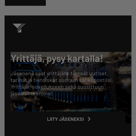
Yrittäjä, pysy kartalla!
Jäsenenä saat yrittäjälle tärkeät uutiset,
tarinat ja tietoiskut suoraan sähköpostiisi,
Yrittäjät-sovellukseen sekä suosittuun
jäsenlehteemme!
LIITY JÄSENEKSI