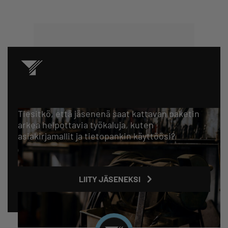
Tiesitkö, että jäsenenä saat kattavan paketin
arkea helpottavia työkaluja, kuten
asiakirjamallit ja tietopankin käyttöösi?
LIITY JÄSENEKSI