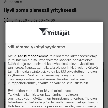
Valmennus
Hyvä pomo pienessä yrityksessä
3.11.2026 klo 09:00 – 17:00
LISÄÄ TAPAHTUMIA JA KOULUTUKSIA
Välitämme yksityisyydestäsi
Me ja
182 kumppaniamme
tallennamme laitteeseesi tietoja
ja/tai haemme niitä, jotta voimme käsitellä henkilötietoja.
Näitä tietoja ovat esimerkiksi evästeissä olevat yksilölliset
tunnisteet. Napsauttamalla alla olevaa linkkiä voit hyväksyä
tai hallinnoida valintojasi, kuten kieltää oikeutettujen etujen
Tiesitkö?
käyttämisen. Voit tehdä tämän myös myöhemmin
Tietosuojakäytäntö-sivullamme. Valintasi välitetään
kumppaneillemme, eivätkä ne vaikuta selaustietoihin.
Evästeiden mahdolliset käyttötarkoitukset:
Tarkkojen sijaintitietojen käyttäminen. Laitteen
Suomalaiset yritykset työllistivät vuonna 2021
ominaisuuksien käyttäminen tunnistamista varten. Tietojen
1 555 000
tallentaminen laitteelle ja/tai laitteella olevien tietojen käyttö.
Kohdennettu mainonta ja personoitu sisältö, mainonnan ja