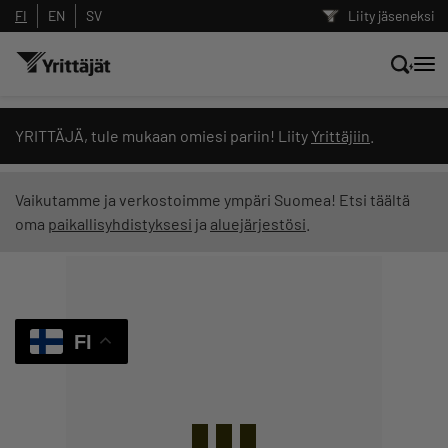
FI
EN
SV
Liity jäseneksi
Hae sivustolta tai kysy suoraan
YRITTÄJÄ, tule mukaan omiesi pariin! Liity
Yrittäjiin
.
Yrittäjien tekoälyltä
Vaikutamme ja verkostoimme ympäri Suomea! Etsi täältä
oma
paikallisyhdistyksesi
ja
aluejärjestösi
.
Hae
Suodata hakutuloksia: näytä kaikki sisältö
FI