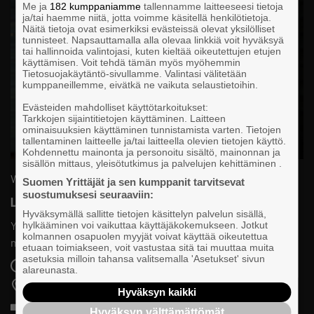
Me ja
182 kumppaniamme
tallennamme laitteeseesi tietoja
ja/tai haemme niitä, jotta voimme käsitellä henkilötietoja.
Näitä tietoja ovat esimerkiksi evästeissä olevat yksilölliset
tunnisteet. Napsauttamalla alla olevaa linkkiä voit hyväksyä
tai hallinnoida valintojasi, kuten kieltää oikeutettujen etujen
käyttämisen. Voit tehdä tämän myös myöhemmin
Tietosuojakäytäntö-sivullamme. Valintasi välitetään
kumppaneillemme, eivätkä ne vaikuta selaustietoihin.
Evästeiden mahdolliset käyttötarkoitukset:
Tarkkojen sijaintitietojen käyttäminen. Laitteen
ominaisuuksien käyttäminen tunnistamista varten. Tietojen
tallentaminen laitteelle ja/tai laitteella olevien tietojen käyttö.
Kohdennettu mainonta ja personoitu sisältö, mainonnan ja
sisällön mittaus, yleisötutkimus ja palvelujen kehittäminen .
Webinaari
Yrittäjät-akatemia
Suomen Yrittäjät ja sen kumppanit tarvitsevat
suostumuksesi seuraaviin:
LinkedIn yrittäjän liiketoiminnan työkaluna
Hyväksymällä sallitte tietojen käsittelyn palvelun sisällä,
Yrittäjä, miten voisit hyödyntää LinkedIniä osana yrityksen
hylkääminen voi vaikuttaa käyttäjäkokemukseen. Jotkut
kolmannen osapuolen myyjät voivat käyttää oikeutettua
myyntiä ja markkinointia?
etuaan toimiakseen, voit vastustaa sitä tai muuttaa muita
asetuksia milloin tahansa valitsemalla 'Asetukset' sivun
11.9.2026 klo 09:30
alareunasta.
Verkossa
Hyväksyn kaikki
Perustaso
Hyväksyn välttämättömät