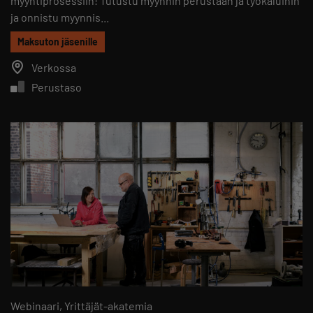
myyntiprosessiin! Tutustu myynnin perustaan ja työkaluihin
ja onnistu myynnis...
Maksuton jäsenille
Verkossa
Perustaso
Webinaari
Yrittäjät-akatemia