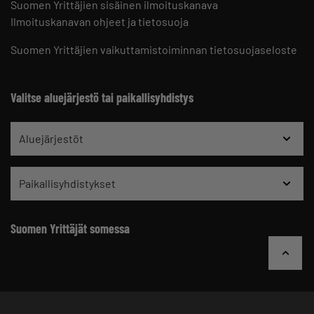
Suomen Yrittäjien sisäinen ilmoituskanava
Ilmoituskanavan ohjeet ja tietosuoja
Suomen Yrittäjien vaikuttamistoiminnan tietosuojaseloste
Valitse aluejärjestö tai paikallisyhdistys
Aluejärjestöt
Paikallisyhdistykset
Suomen Yrittäjät somessa