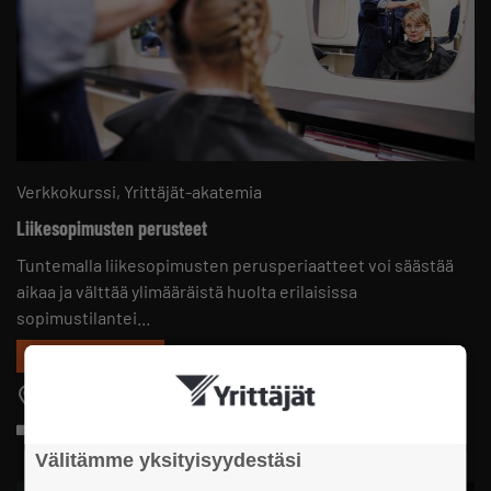
Verkkokurssi
Yrittäjät-akatemia
Liikesopimusten perusteet
Tuntemalla liikesopimusten perusperiaatteet voi säästää
aikaa ja välttää ylimääräistä huolta erilaisissa
sopimustilantei...
Maksuton jäsenille
Verkossa
Perustaso
Välitämme yksityisyydestäsi