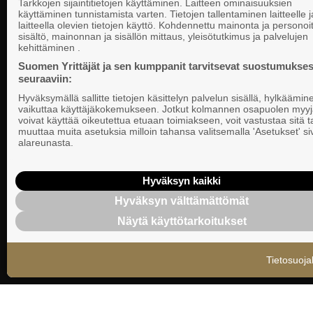
Tarkkojen sijaintitietojen käyttäminen. Laitteen ominaisuuksien
käyttäminen tunnistamista varten. Tietojen tallentaminen laitteelle ja
laitteella olevien tietojen käyttö. Kohdennettu mainonta ja personoi
Suomen Yrittä
sisältö, mainonnan ja sisällön mittaus, yleisötutkimus ja palvelujen
Valtakunnallista, alueellista ja paikallista
PL 999, 00101
kehittäminen .
vaikuttamista pk-yrittäjien puolesta.
Puhelinvaihde
Suomen Yrittäjät ja sen kumppanit tarvitsevat suostumukses
seuraaviin:
Tietosuojasel
Hyväksymällä sallitte tietojen käsittelyn palvelun sisällä, hylkäämin
Evästeasetuk
vaikuttaa käyttäjäkokemukseen. Jotkut kolmannen osapuolen myyj
voivat käyttää oikeutettua etuaan toimiakseen, voit vastustaa sitä t
muuttaa muita asetuksia milloin tahansa valitsemalla 'Asetukset' s
Keskusjärjest
alareunasta.
Suomen Yrittä
Ilmoituskanav
Hyväksyn kaikki
Hyväksyn välttämättömät
Suomen Yrittä
Näytä käyttötarkoitukset
tietosuojasel
Tietosuoja