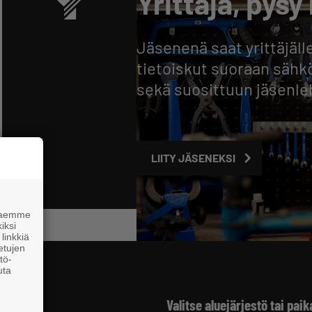
Yrittäjä, pysy 
Jäsenenä saat yrittäjälle
tietoiskut suoraan sähkö
sekä suosittuun jäsen
LIITY JÄSENEKSI
 haemme
iksi
linkkiä
 etujen
tö-
uta
Valitse aluejärjestö tai paik