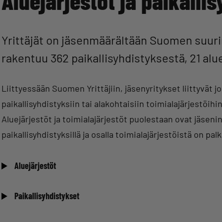
Aluejärjestöt ja paikalli
Yrittäjät on jäsenmäärältään Suomen suuri
rakentuu 362 paikallisyhdistyksestä, 21 alue
Liittyessään Suomen Yrittäjiin, jäsenyritykset liittyvät jok
paikallisyhdistyksiin tai alakohtaisiin toimialajärjestöihi
Aluejärjestöt ja toimialajärjestöt puolestaan ovat jäseni
paikallisyhdistyksillä ja osalla toimialajärjestöistä on pa
Aluejärjestöt
Paikallisyhdistykset