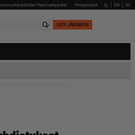
ttamushenkilöiden Materiaalipankki
Yhteystiedot
FI
EN
SV
LIITY JÄSENEKSI
Sulje
Hae