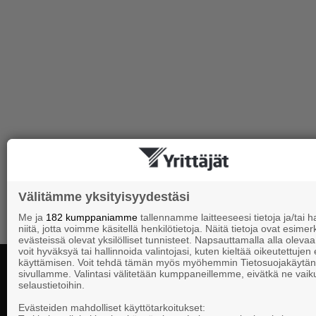
Välitämme yksityisyydestäsi
Me ja
182 kumppaniamme
tallennamme laitteeseesi tietoja ja/tai
niitä, jotta voimme käsitellä henkilötietoja. Näitä tietoja ovat esimerk
evästeissä olevat yksilölliset tunnisteet. Napsauttamalla alla olevaa 
voit hyväksyä tai hallinnoida valintojasi, kuten kieltää oikeutettujen
käyttämisen. Voit tehdä tämän myös myöhemmin Tietosuojakäytän
sivullamme. Valintasi välitetään kumppaneillemme, eivätkä ne vaik
selaustietoihin.
Yhteystiedot
Evästeiden mahdolliset käyttötarkoitukset: