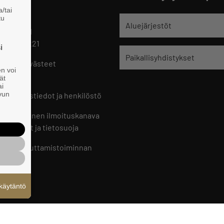
/tai
tu
jät
Aluejärjestöt
 HELSINKI
 09 229 221
i
Paikallisyhdistykset
oste ja evästeet
en voi
set
ät
ai
ivun
ön yhteystiedot ja henkilöstö
jien sisäinen ilmoituskanava
an ohjeet ja tietosuoja
jien vaikuttamistoiminnan
oste
käytäntö