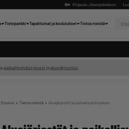
Kirjaudu Jäsenpalveluun
Luo
a
Tietopankki
Tapahtumat ja koulutukset
Tietoa meistä
Yrittäjien tekoälyltä
ma
paikallisyhdistyksesi
ja
aluejärjestösi
.
Etusivu
Tietoa meistä
Aluejärjestöt ja paikallisyhdistykset