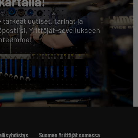
kartalla!
 tärkeät uutiset, tarinat ja
postiisi, Yrittäjät-sovellukseen
lehteemme!
allisyhdistys
Suomen Yrittäjät somessa