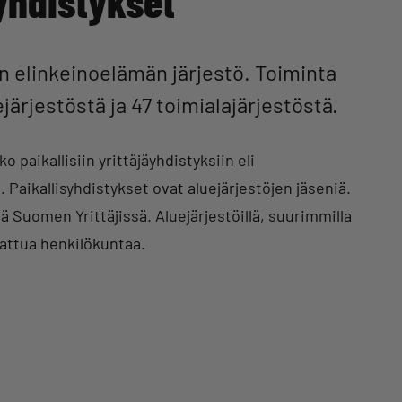
syhdistykset
n elinkeinoelämän järjestö. Toiminta
järjestöstä ja 47 toimialajärjestöstä.
o paikallisiin yrittäjäyhdistyksiin eli
n. Paikallisyhdistykset ovat aluejärjestöjen jäseniä.
nä Suomen Yrittäjissä. Aluejärjestöillä, suurimmilla
lkattua henkilökuntaa.