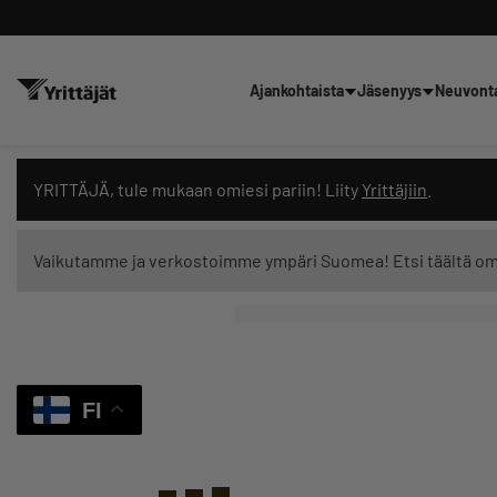
Ajankohtaista
Jäsenyys
Neuvont
Hae sivustolta tai kysy suoraan 
YRITTÄJÄ, tule mukaan omiesi pariin! Liity
Yrittäjiin
.
Vaikutamme ja verkostoimme ympäri Suomea! Etsi täältä o
Suodata hakutuloksia: näytä kaikki sisältö
FI