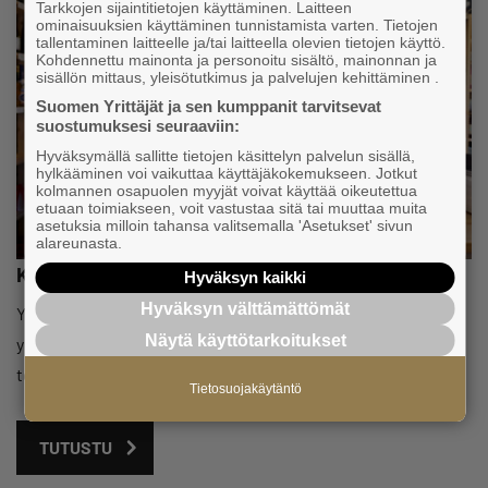
Tarkkojen sijaintitietojen käyttäminen. Laitteen
ominaisuuksien käyttäminen tunnistamista varten. Tietojen
tallentaminen laitteelle ja/tai laitteella olevien tietojen käyttö.
Kohdennettu mainonta ja personoitu sisältö, mainonnan ja
sisällön mittaus, yleisötutkimus ja palvelujen kehittäminen .
Suomen Yrittäjät ja sen kumppanit tarvitsevat
suostumuksesi seuraaviin:
Hyväksymällä sallitte tietojen käsittelyn palvelun sisällä,
hylkääminen voi vaikuttaa käyttäjäkokemukseen. Jotkut
kolmannen osapuolen myyjät voivat käyttää oikeutettua
etuaan toimiakseen, voit vastustaa sitä tai muuttaa muita
asetuksia milloin tahansa valitsemalla 'Asetukset' sivun
alareunasta.
Kaikki yksinyrittäjälle
Hyväksyn kaikki
Hyväksyn välttämättömät
Yksinyrittäjäverkostomme ja -toimintamme on aktiivista
Näytä käyttötarkoitukset
ympäri Suomen. Tutustu myös yksinyrittäjien tavoite- ja
toimenpideohjelmaamme.
Tietosuojakäytäntö
TUTUSTU