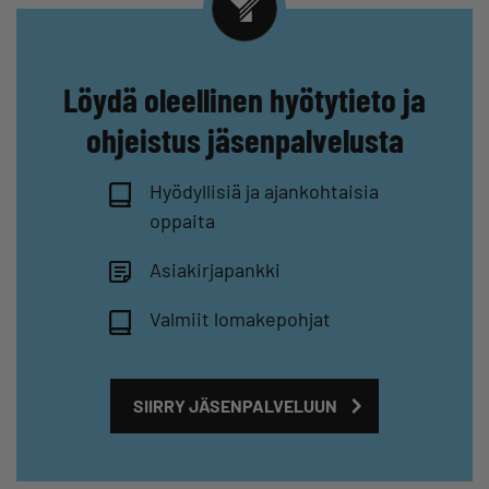
Löydä oleellinen hyötytieto ja
ohjeistus jäsenpalvelusta
Hyödyllisiä ja ajankohtaisia
oppaita
Asiakirjapankki
Valmiit lomakepohjat
SIIRRY JÄSENPALVELUUN