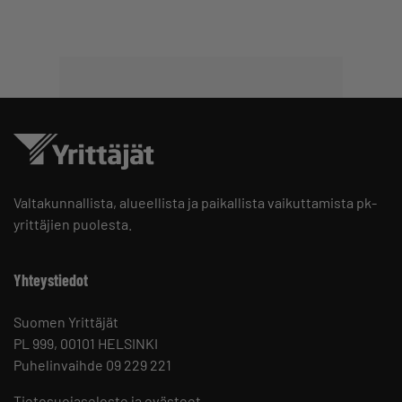
Valtakunnallista, alueellista ja paikallista vaikuttamista pk-
yrittäjien puolesta.
Yhteystiedot
Suomen Yrittäjät
PL 999, 00101 HELSINKI
Puhelinvaihde 09 229 221
Tietosuojaseloste ja evästeet