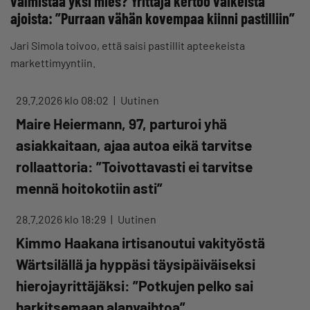
valmistaa yksi mies? Yrittäjä kertoo vaikeista
ajoista: ”Purraan vähän kovempaa kiinni pastilliin”
Jari Simola toivoo, että saisi pastillit apteekeista
markettimyyntiin.
29.7.2026 klo 08:02
Uutinen
Maire Heiermann, 97, parturoi yhä
asiakkaitaan, ajaa autoa eikä tarvitse
rollaattoria: ”Toivottavasti ei tarvitse
mennä hoitokotiin asti”
28.7.2026 klo 18:29
Uutinen
Kimmo Haakana irtisanoutui vakityöstä
Wärtsilällä ja hyppäsi täysipäiväiseksi
hierojayrittäjäksi: ”Potkujen pelko sai
harkitsemaan alanvaihtoa”