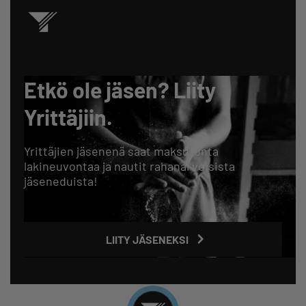
Etkö ole jäsen? Liity
Yrittäjiin.
Yrittäjien jäsenenä saat maksutonta
lakineuvontaa ja nautit rahanarvoisista
jäseneduista!
LIITY JÄSENEKSI