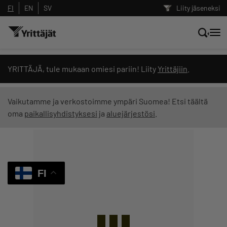
FI
EN
SV
Liity jäseneksi
Hae sivustolta tai kysy suoraan
YRITTÄJÄ, tule mukaan omiesi pariin! Liity
Yrittäjiin
.
Yrittäjien tekoälyltä
Vaikutamme ja verkostoimme ympäri Suomea! Etsi täältä
oma
paikallisyhdistyksesi
ja
aluejärjestösi
.
Hae
Suodata hakutuloksia: näytä kaikki sisältö
FI