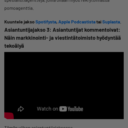
pomoagenttia.
Kuuntele jakso
Spotifysta
,
Apple Podcastista
tai
Suplasta
.
Asiantuntijajakso 3: Asiantuntijat kommentoivat:
Näin markkinointi- ja viestintätoimisto hyödyntää
tekoälyä
Tämän viikon asiantuntijajaksossa