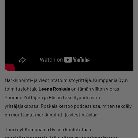
Markkinointi- ja viestintätoimistoyrittäjä, Kumppania Oy:n
toimitusjohtaja
Leena Roskala
on tämän viikon vieras
Suomen Yrittäjien ja Elisan tekoälypodcastin
yrittäjäjaksossa. Roskala kertoo podcastissa, miten tekoäly
on muuttanut markkinointi- ja viestintäalaa.
Juuri nyt Kumppania Oy:ssa koulutetaan
spesialistiagentteja, joilla ollaan myös rekrytoimassa