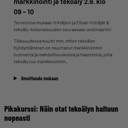
markkinointi ja tekoäly 2.9. klo
09 – 10
Tervetuloa mukaan Yrittäjien ja Elisan Yrittäjät &
tekoäly -kokonaisuuden seuraavaan webinaariin!
Tilaisuudessa kuulet mm. miten tekoälyn
hyödyntäminen on muuttanut markkinoinnin
luonnetta ja mahdollisuuksista ja haasteista, joita
tekoäly tuo markkinointiin.
Ilmoittaudu mukaan
Pikakurssi: Näin otat tekoälyn haltuun
nopeasti