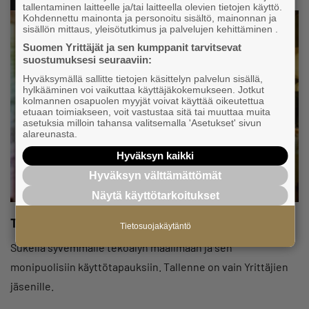
tallentaminen laitteelle ja/tai laitteella olevien tietojen käyttö.
Kohdennettu mainonta ja personoitu sisältö, mainonnan ja
sisällön mittaus, yleisötutkimus ja palvelujen kehittäminen .
Suomen Yrittäjät ja sen kumppanit tarvitsevat
suostumuksesi seuraaviin:
Hyväksymällä sallitte tietojen käsittelyn palvelun sisällä,
hylkääminen voi vaikuttaa käyttäjäkokemukseen. Jotkut
kolmannen osapuolen myyjät voivat käyttää oikeutettua
etuaan toimiakseen, voit vastustaa sitä tai muuttaa muita
asetuksia milloin tahansa valitsemalla 'Asetukset' sivun
alareunasta.
Hyväksyn kaikki
Hyväksyn välttämättömät
Näytä käyttötarkoitukset
Tekoälyn käyttökohteet ja sovellukset
Tietosuojakäytäntö
Sukella syvemmälle tekoälyn maailmaan ja sen
monipuolisiin käyttötapauksiin. Tallenne on vain Yrittäjien
jäsenille.