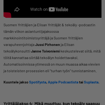
Suomen Yrittäjien ja Elisan Yrittäjät & tekoäly -podcastin
tämän viikon asiantuntijajaksossa
markkinointitoimistoyrittäjä ja Suomen Yrittäjien
varapuheenjohtaja
Jussi Pirhonen
ja Elisan
tekoälykonsultti
Janne Toivoniemi
keskustelevat siitä, mitä
töitä kannattaa siirtää tekoälyn hoidettavaksi.
Automatisoinnissa ytimessä on muun muassa aikaa vievien
ja toisteisten prosessien eli ”turhan työn” tunnistaminen.
Kuuntele jakso
Spotifysta
,
Apple Podcastista
tai
Suplasta
.
Yrittäjäjakso 4: Mikä muuttuu, kun tekoäly saapuu