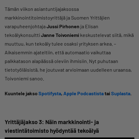
Tämän viikon asiantuntijajaksossa
markkinointitoimistoyrittäjä ja Suomen Yrittäjien
varapuheenjohtaja
Jussi Pirhonen
ja Elisan
tekoälykonsultti
Janne Toivoniemi
keskustelevat siitä, mikä
muuttuu, kun tekoäly tulee osaksi yrityksen arkea. –
Aikaisemmin ajateltiin, että automaatio vaikuttaa
palkkatason alapäässä oleviin ihmisiin. Nyt puhutaan
tietotyöläisistä, he joutuvat arvioimaan uudelleen uraansa,
Toivoniemi sanoo.
Kuuntele jakso
Spotifysta
,
Apple Podcastista
tai
Suplasta
.
Yrittäjäjakso 3: Näin markkinointi- ja
viestintätoimisto hyödyntää tekoälyä