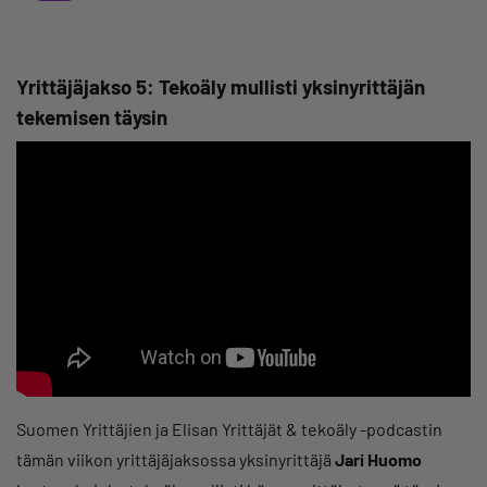
Yrittäjäjakso 5: Tekoäly mullisti yksinyrittäjän
tekemisen täysin
Suomen Yrittäjien ja Elisan Yrittäjät & tekoäly -podcastin
tämän viikon yrittäjäjaksossa yksinyrittäjä
Jari Huomo