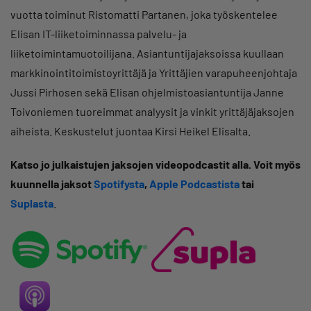
vuotta toiminut Ristomatti Partanen, joka työskentelee
Elisan IT-liiketoiminnassa palvelu- ja
liiketoimintamuotoilijana. Asiantuntijajaksoissa kuullaan
markkinointitoimistoyrittäjä ja Yrittäjien varapuheenjohtaja
Jussi Pirhosen sekä Elisan ohjelmistoasiantuntija Janne
Toivoniemen tuoreimmat analyysit ja vinkit yrittäjäjaksojen
aiheista. Keskustelut juontaa Kirsi Heikel Elisalta.
Katso jo julkaistujen jaksojen videopodcastit alla. Voit myös
kuunnella jaksot
Spotifysta
,
Apple Podcastista
tai
Suplasta
.