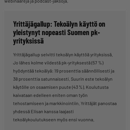
webinaareja ja podcast-jaksoja.
Yrittäjägallup: Tekoälyn käyttö on
yleistynyt nopeasti Suomen pk-
yrityksissä
Yrittäjägallup selvitti tekoälyn käyttöä yrityksissä.
Jo lähes kolme viidestä pk-yrityksestä (57 %)
hyödyntää tekoälyä: 19 prosenttia säännöllisesti ja
38 prosenttia satunnaisesti. Suurin este tekoälyn
käytölle on osaamisen puute (43 %). Koulutusta
kaivataan edelleen eniten oman työn
tehostamiseen ja markkinointiin. Yrittäjät panostaa
yhdessä Elisan kanssa laajasti
tekoälykoulutukseen myös ensi vuonna.