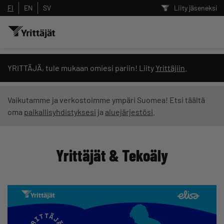
FI
EN
SV
Liity jäseneksi
Hae sivustolta tai kysy suoraan
YRITTÄJÄ, tule mukaan omiesi pariin! Liity
Yrittäjiin
.
Yrittäjien tekoälyltä
Vaikutamme ja verkostoimme ympäri Suomea! Etsi täältä
oma
paikallisyhdistyksesi
ja
aluejärjestösi
.
Hae
Yrittäjät & Tekoäly
Suodata hakutuloksia: näytä kaikki sisältö