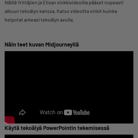
Näillä Yrittäjien ja Elisan vinkkivideoilla pääset nopeasti
alkuun tekoälyn kanssa. Katso videoilta vinkit kuinka
helpotat arkeasi tekoälyn avulla.
Näin teet kuvan Midjourneyllä
Käytä tekoälyä PowerPointin tekemisessä