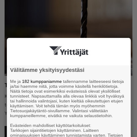
Välitämme yksityisyydestäsi
Me ja
182 kumppaniamme
tallennamme laitteeseesi tietoja
Tekoäly markkinoinnin apuna
ja/tai haemme niitä, jotta voimme käsitellä henkilötietoja.
Näitä tietoja ovat esimerkiksi evästeissä olevat yksilölliset
Katso Yrittäjät-akatemian webinaarista vinkit ja valjasta
tunnisteet. Napsauttamalla alla olevaa linkkiä voit hyväksyä
tai hallinnoida valintojasi, kuten kieltää oikeutettujen etujen
tekoäly yrityksesi markkinoinnin apuriksi! Tallenne on vain
käyttämisen. Voit tehdä tämän myös myöhemmin
Tietosuojakäytäntö-sivullamme. Valintasi välitetään
Yrittäjien jäsenille.
kumppaneillemme, eivätkä ne vaikuta selaustietoihin.
Evästeiden mahdolliset käyttötarkoitukset:
Tarkkojen sijaintitietojen käyttäminen. Laitteen
KATSO TALLENNE
ominaisuuksien käyttäminen tunnistamista varten. Tietojen