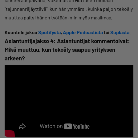
lanseerauspäivänä. Kokemus oli Huttusen mukaan
”tajunnanräjäyttävä”, kun hän ymmärsi, kuinka paljon tekoäly
muuttaa paitsi hänen työtään, niin myös maailmaa.
Kuuntele jakso
Spotifysta
,
Apple Podcastista
tai
Suplasta
.
Asiantuntijajakso 4: Asiantuntijat kommentoivat:
Mikä muuttuu, kun tekoäly saapuu yrityksen
arkeen?