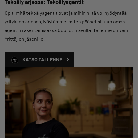
Tekoäly arjessa: Tekoälyagentit
Opit, mitä tekoälyagentit ovat ja mihin niitä voi hyödyntää
yrityksen arjessa. Näytämme, miten pääset alkuun oman
agentin rakentamisessa Copilotin avulla. Tallenne on vain
Yrittäjien jäsenille.
KATSO TALLENNE