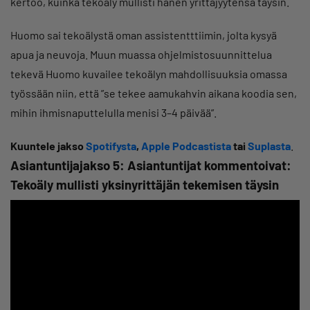
kertoo, kuinka tekoäly mullisti hänen yrittäjyytensä täysin.
Huomo sai tekoälystä oman assistentttiimin, jolta kysyä
apua ja neuvoja. Muun muassa ohjelmistosuunnittelua
tekevä Huomo kuvailee tekoälyn mahdollisuuksia omassa
työssään niin, että ”se tekee aamukahvin aikana koodia sen,
mihin ihmisnaputtelulla menisi 3–4 päivää”.
Kuuntele jakso
Spotifysta
,
Apple Podcastista
tai
Suplasta
.
Asiantuntijajakso 5: Asiantuntijat kommentoivat:
Tekoäly mullisti yksinyrittäjän tekemisen täysin