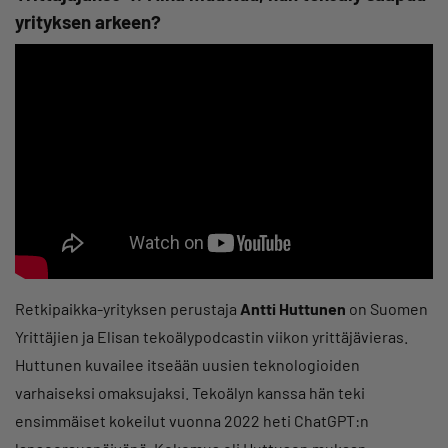
yrityksen arkeen?
Retkipaikka-yrityksen perustaja
Antti Huttunen
on Suomen
Yrittäjien ja Elisan tekoälypodcastin viikon yrittäjävieras.
Huttunen kuvailee itseään uusien teknologioiden
varhaiseksi omaksujaksi. Tekoälyn kanssa hän teki
ensimmäiset kokeilut vuonna 2022 heti ChatGPT:n