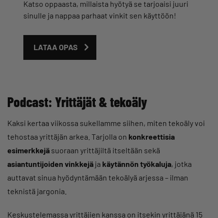
Katso oppaasta, millaista hyötyä se tarjoaisi juuri
sinulle ja nappaa parhaat vinkit sen käyttöön!
LATAA OPAS
Podcast: Yrittäjät & tekoäly
Kaksi kertaa viikossa sukellamme siihen, miten tekoäly voi
tehostaa yrittäjän arkea. Tarjolla on
konkreettisia
esimerkkejä
suoraan yrittäjiltä itseltään sekä
asiantuntijoiden vinkkejä
ja
käytännön työkaluja
, jotka
auttavat sinua hyödyntämään tekoälyä arjessa – ilman
teknistä jargonia.
Keskustelemassa yrittäjien kanssa on itsekin yrittäjänä 15