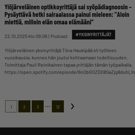
Ylöjärveläinen optikkoyrittäjä sai syöpädiagnoosin –
Pysäyttävä hetki sairaalassa painui mieleen: ”Aloin
miettiä, milloin elän omaa elämääni”
#YKSINYRITTÄJÄT
22.10.2025 klo 09:06
Podcast
Ylöjärveläinen yksinyrittäjä Tiina Haukipää eli työlleen
vuosikausia, kunnes hän joutui kohtaamaan todellisuuden.
Toimittaja Pauli Reinikainen tapaa yrittäjän tämän työpaikalla.
https://open.spotify.com/episode/6nObGOZDD8SaZjg8duhLX
…
1
2
3
12