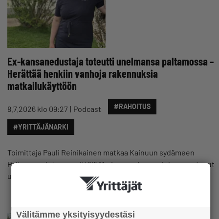
Ex-kansanedustaja toteutti unelmansa paltamossa –
Herättää henkiin vanhoja rakennuksia
matkailukäyttöön
#RAHOITUS
8.7.2026 klo 09:27
Podcast
#YRITTÄJÄNARKI
Toimittaja Pauli Reinikainen matkaa Kainuun sydämeen
Paltamoon ja tapaa yrittäjä Marisanna Jarvan, joka on antanut
uuden elämän vanhoille rakennuksille ja…
Välitämme yksityisyydestäsi