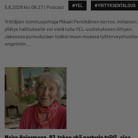
#YEL
#YRITYKSENTALOUS
5.8.2026 klo 08:27
Podcast
Yrittäjien toimitusjohtaja Mikael Pentikäinen kertoo, millainen
yllätys hallitukselle voi vielä tulla YEL-uudistukseen liittyen.
Jaksossa pureudutaan lisäksi muun muassa työterveyshuollo
ongelmiin…
Maire Heiermann, 97, tekee yhä parturin työtä, ajaa