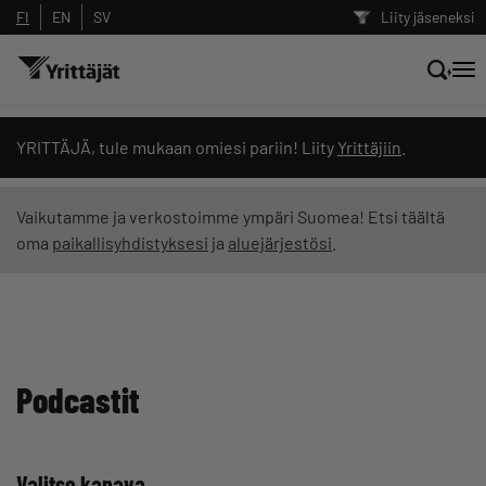
FI
EN
SV
Liity jäseneksi
Hae sivustolta tai kysy suoraan Yrittäjien
YRITTÄJÄ, tule mukaan omiesi pariin! Liity
Yrittäjiin
.
tekoälyltä
Vaikutamme ja verkostoimme ympäri Suomea! Etsi täältä
oma
paikallisyhdistyksesi
ja
aluejärjestösi
.
Hae
Suodata hakutuloksia: näytä kaikki sisältö
Podcastit
Valitse kanava