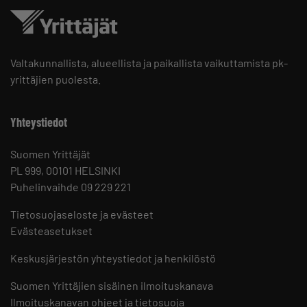
Valtakunnallista, alueellista ja paikallista vaikuttamista pk-
yrittäjien puolesta.
Yhteystiedot
Suomen Yrittäjät
PL 999, 00101 HELSINKI
Puhelinvaihde 09 229 221
Tietosuojaseloste ja evästeet
Evästeasetukset
Keskusjärjestön yhteystiedot ja henkilöstö
Suomen Yrittäjien sisäinen ilmoituskanava
Ilmoituskanavan ohjeet ja tietosuoja