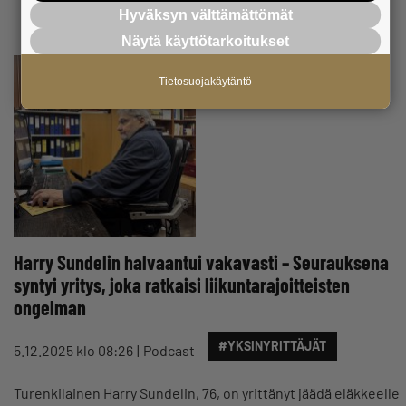
Hyväksyn välttämättömät
Näytä käyttötarkoitukset
Tietosuojakäytäntö
Harry Sundelin halvaantui vakavasti – Seurauksena
syntyi yritys, joka ratkaisi liikuntarajoitteisten
ongelman
#YKSINYRITTÄJÄT
5.12.2025 klo 08:26
Podcast
Turenkilainen Harry Sundelin, 76, on yrittänyt jäädä eläkkeelle