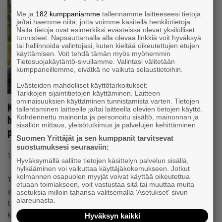
Me ja
182 kumppaniamme
tallennamme laitteeseesi tietoja
ja/tai haemme niitä, jotta voimme käsitellä henkilötietoja.
Näitä tietoja ovat esimerkiksi evästeissä olevat yksilölliset
tunnisteet. Napsauttamalla alla olevaa linkkiä voit hyväksyä
tai hallinnoida valintojasi, kuten kieltää oikeutettujen etujen
käyttämisen. Voit tehdä tämän myös myöhemmin
Tietosuojakäytäntö-sivullamme. Valintasi välitetään
kumppaneillemme, eivätkä ne vaikuta selaustietoihin.
Evästeiden mahdolliset käyttötarkoitukset:
Tarkkojen sijaintitietojen käyttäminen. Laitteen
ominaisuuksien käyttäminen tunnistamista varten. Tietojen
Kouluttaja neuvoo, koska koiran käytöksestä tulee
tallentaminen laitteelle ja/tai laitteella olevien tietojen käyttö.
huolestua: ”Joskus yksinkertaisesti väärässä
Kohdennettu mainonta ja personoitu sisältö, mainonnan ja
sisällön mittaus, yleisötutkimus ja palvelujen kehittäminen .
paikassa”
Suomen Yrittäjät ja sen kumppanit tarvitsevat
suostumuksesi seuraaviin:
#YKSINYRITTÄJÄT
1.7.2026 klo 08:57
Podcast
Hyväksymällä sallitte tietojen käsittelyn palvelun sisällä,
hylkääminen voi vaikuttaa käyttäjäkokemukseen. Jotkut
kolmannen osapuolen myyjät voivat käyttää oikeutettua
Yrittäjä ja eläinten kouluttaja Jari Parkkisenniemen mukaan
etuaan toimiakseen, voit vastustaa sitä tai muuttaa muita
ymmärrys koirien tarpeista on lisääntynyt, mutta
asetuksia milloin tahansa valitsemalla 'Asetukset' sivun
alareunasta.
tietämättömyyttä on edelleen paljon. Parkkisenniemi
kertoo Yrittäjän podcastin jaksossa, että…
Hyväksyn kaikki