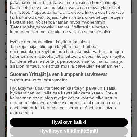
ja/tai haemme niitä, jotta voimme käsitellä henkilötietoja.
Näitä tietoja ovat esimerkiksi evästeissä olevat yksilölliset
tunnisteet. Napsauttamalla alla olevaa linkkiä voit hyväksyä
tai hallinnoida valintojasi, kuten kieltää oikeutettujen etujen
Tavoitteemme
käyttämisen. Voit tehdä tämän myös myöhemmin
Tietosuojakäytäntö-sivullamme. Valintasi välitetään
kumppaneillemme, eivätkä ne vaikuta selaustietoihin.
Yrittäjät vaikuttaa päätöksentekoon pitkäjänteisesti ja
Evästeiden mahdolliset käyttötarkoitukset:
tavoitteellisesti. Euro- , eduskunta- , hyvinvointialue- ja
Tarkkojen sijaintitietojen käyttäminen. Laitteen
kuntavaaleihin laaditaan tavoiteohjelmat, joiden pohjalta
ominaisuuksien käyttäminen tunnistamista varten. Tietojen
tallentaminen laitteelle ja/tai laitteella olevien tietojen käyttö.
vaikuttamista tehdään. Lisäksi tehdään lyhyemmän
Kohdennettu mainonta ja personoitu sisältö, mainonnan ja
aikavälin Yrittäjien ratkaisuja -ohjelmia.
sisällön mittaus, yleisötutkimus ja palvelujen kehittäminen .
Suomen Yrittäjät ja sen kumppanit tarvitsevat
TAVOITTEEMME
suostumuksesi seuraaviin:
Hyväksymällä sallitte tietojen käsittelyn palvelun sisällä,
hylkääminen voi vaikuttaa käyttäjäkokemukseen. Jotkut
kolmannen osapuolen myyjät voivat käyttää oikeutettua
etuaan toimiakseen, voit vastustaa sitä tai muuttaa muita
asetuksia milloin tahansa valitsemalla 'Asetukset' sivun
alareunasta.
Hyväksyn kaikki
Hyväksyn välttämättömät