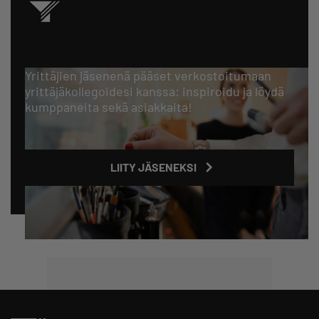
Yrittäjien jäsenenä pääset verkostoitumaan
yrittäjäkollegoidesi kanssa: inspiroidu ja löydä
kumppaneita sekä asiakkaita!
LIITY JÄSENEKSI