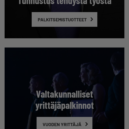
Tunnustus tehdystä työstä
PALKITSEMISTUOTTEET
Valtakunnalliset
yrittäjäpalkinnot
VUODEN YRITTÄJÄ