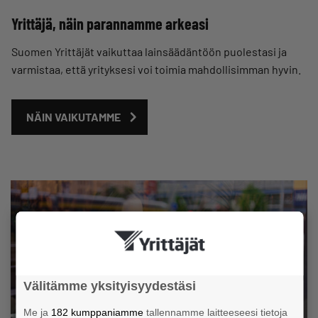
Yrittäjä, näin parannamme arkeasi
Suomen Yrittäjät vaikuttaa lainsäädäntöön puolestasi ja
varmistaa, että yrityksesi voi toimia mahdollisimman hyvin.
NÄIN VAIKUTAMME
Välitämme yksityisyydestäsi
Me ja
182 kumppaniamme
tallennamme laitteeseesi tietoja