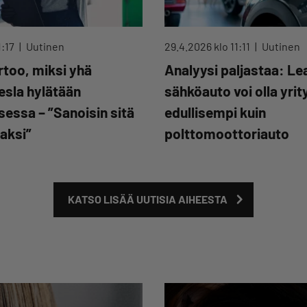
1:17
Uutinen
29.4.2026 klo 11:11
Uutinen
ertoo, miksi yhä
Analyysi paljastaa: Le
esla hylätään
sähköauto voi olla yrit
essa – ”Sanoisin sitä
edullisempi kuin
iaksi”
polttomoottoriauto
KATSO LISÄÄ UUTISIA AIHEESTA