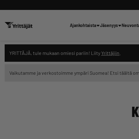
Ajankohtaista
Jäsenyys
Neuvont
Hae sivustolta tai kysy suoraan 
YRITTÄJÄ, tule mukaan omiesi pariin! Liity
Yrittäjiin
.
Vaikutamme ja verkostoimme ympäri Suomea! Etsi täältä o
Suodata hakutuloksia: näytä kaikki sisältö
K