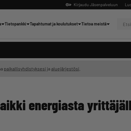
Kirjaudu Jäsenpalveluun
Luo
a
Tietopankki
Tapahtumat ja koulutukset
Tietoa meistä
Yrittäjien tekoälyltä
ma
paikallisyhdistyksesi
ja
aluejärjestösi
.
aikki energiasta yrittäjäl