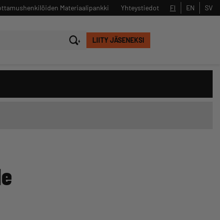
ttamushenkilöiden Materiaalipankki
Yhteystiedot
FI
EN
SV
LIITY JÄSENEKSI
Sulje
Hae
le