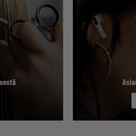
isestä
Asia