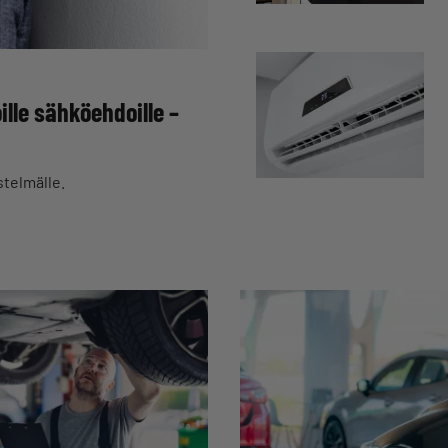
lle sähköehdoille –
stelmälle.