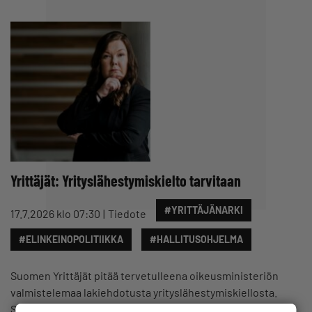
Yrittäjät: Yrityslähestymiskielto tarvitaan
#YRITTÄJÄNARKI
17.7.2026 klo 07:30
Tiedote
#ELINKEINOPOLITIIKKA
#HALLITUSOHJELMA
Suomen Yrittäjät pitää tervetulleena oikeusministeriön
valmistelemaa lakiehdotusta yrityslähestymiskiellosta.
Siinä Suomessa otettaisiin käyttöön tuomioistuimen