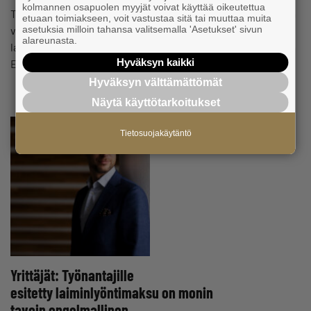
kolmannen osapuolen myyjät voivat käyttää oikeutettua
Työ- ja elinkeinoministeriön kolmikantaisessa työryhmässä
etuaan toimiakseen, voit vastustaa sitä tai muuttaa muita
asetuksia milloin tahansa valitsemalla 'Asetukset' sivun
valmisteltu luonnos alustatyölaiksi on lähetetty
alareunasta.
lausuntokierrokselle tänään. Lailla pannaan täytäntöön
Hyväksyn kaikki
EU:n alustatyödirektiivi. – Direktiivi ei…
Hyväksyn välttämättömät
Näytä käyttötarkoitukset
Tietosuojakäytäntö
Yrittäjät: Työnantajille
esitetty laiminlyöntimaksu on monin
tavoin ongelmallinen