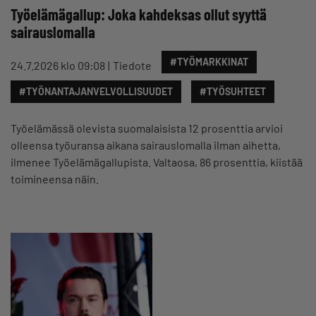
Työelämägallup: Joka kahdeksas ollut syyttä
sairauslomalla
#TYÖMARKKINAT
24.7.2026 klo 09:08
Tiedote
#TYÖNANTAJANVELVOLLISUUDET
#TYÖSUHTEET
Työelämässä olevista suomalaisista 12 prosenttia arvioi
olleensa työuransa aikana sairauslomalla ilman aihetta,
ilmenee Työelämägallupista. Valtaosa, 86 prosenttia, kiistää
toimineensa näin.