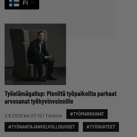
FI
Työelämägallup: Pieniltä työpaikoilta parhaat
arvosanat työhyvinvoinnille
#TYÖMARKKINAT
3.8.2026 klo 07:15
Tiedote
#TYÖNANTAJANVELVOLLISUUDET
#TYÖSUHTEET