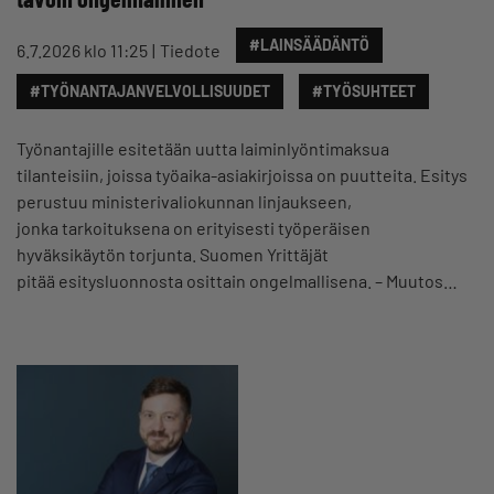
#LAINSÄÄDÄNTÖ
6.7.2026 klo 11:25
Tiedote
#TYÖNANTAJANVELVOLLISUUDET
#TYÖSUHTEET
Työnantajille esitetään uutta laiminlyöntimaksua
tilanteisiin, joissa työaika-asiakirjoissa on puutteita. Esitys
perustuu ministerivaliokunnan linjaukseen,
jonka tarkoituksena on erityisesti työperäisen
hyväksikäytön torjunta. Suomen Yrittäjät
pitää esitysluonnosta osittain ongelmallisena. – Muutos…