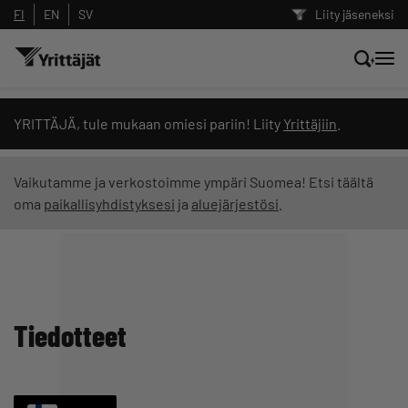
FI
EN
SV
Liity jäseneksi
Hae sivustolta tai kysy suoraan
YRITTÄJÄ, tule mukaan omiesi pariin! Liity
Yrittäjiin
.
Yrittäjien tekoälyltä
Vaikutamme ja verkostoimme ympäri Suomea! Etsi täältä
oma
paikallisyhdistyksesi
ja
aluejärjestösi
.
Hae
Suodata hakutuloksia: näytä kaikki sisältö
Tiedotteet