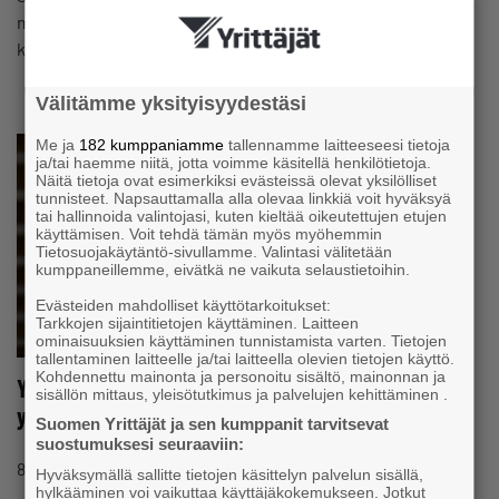
määräämä pääsykielto. – Kaupan alan työntekijät,
kauppiaat…
Välitämme yksityisyydestäsi
Me ja
182 kumppaniamme
tallennamme laitteeseesi tietoja
ja/tai haemme niitä, jotta voimme käsitellä henkilötietoja.
Näitä tietoja ovat esimerkiksi evästeissä olevat yksilölliset
tunnisteet. Napsauttamalla alla olevaa linkkiä voit hyväksyä
tai hallinnoida valintojasi, kuten kieltää oikeutettujen etujen
käyttämisen. Voit tehdä tämän myös myöhemmin
Tietosuojakäytäntö-sivullamme. Valintasi välitetään
kumppaneillemme, eivätkä ne vaikuta selaustietoihin.
Evästeiden mahdolliset käyttötarkoitukset:
Tarkkojen sijaintitietojen käyttäminen. Laitteen
ominaisuuksien käyttäminen tunnistamista varten. Tietojen
tallentaminen laitteelle ja/tai laitteella olevien tietojen käyttö.
Kohdennettu mainonta ja personoitu sisältö, mainonnan ja
Yrittäjät: Alustatyötä on voitava tehdä myös
sisällön mittaus, yleisötutkimus ja palvelujen kehittäminen .
yrittäjänä
Suomen Yrittäjät ja sen kumppanit tarvitsevat
suostumuksesi seuraaviin:
#LAINSÄÄDÄNTÖ
8.7.2026 klo 20:42
Tiedote
Hyväksymällä sallitte tietojen käsittelyn palvelun sisällä,
hylkääminen voi vaikuttaa käyttäjäkokemukseen. Jotkut