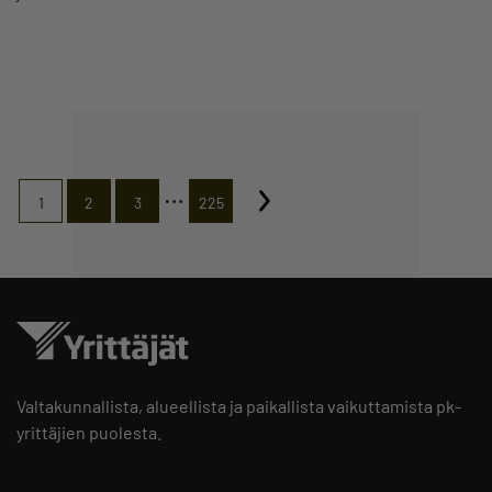
…
1
2
3
225
Valtakunnallista, alueellista ja paikallista vaikuttamista pk-
yrittäjien puolesta.