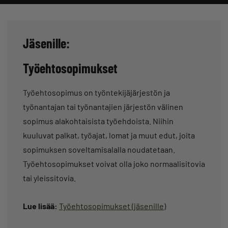
Jäsenille:
Työehtosopimukset
Työehtosopimus on työntekijäjärjestön ja
työnantajan tai työnantajien järjestön välinen
sopimus alakohtaisista työehdoista. Niihin
kuuluvat palkat, työajat, lomat ja muut edut, joita
sopimuksen soveltamisalalla noudatetaan.
Työehtosopimukset voivat olla joko normaalisitovia
tai yleissitovia.
Lue lisää:
Työehtosopimukset (jäsenille)