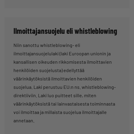
Ilmoittajansuojelu eli whistleblowing
Niin sanottu whistleblowing- eli
ilmoittajansuojelulaki (laki Euroopan unionin ja
kansallisen oikeuden rikkomisesta ilmoittavien
henkilöiden suojelusta) edellyttää
väärinkäytöksistä ilmoittavien henkilöiden
suojelua. Laki perustuu EU:n ns. whistleblowing-
direktiiviin. Laki luo puitteet sille, miten
väärinkäytöksistä tai lainvastaisesta toiminnasta
voi ilmoittaa ja millaista suojelua ilmoittajalle
annetaan.