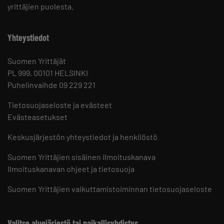
yrittäjien puolesta.
Yhteystiedot
Suomen Yrittäjät
PL 999, 00101 HELSINKI
Puhelinvaihde 09 229 221
Tietosuojaseloste ja evästeet
Evästeasetukset
Keskusjärjestön yhteystiedot ja henkilöstö
Suomen Yrittäjien sisäinen ilmoituskanava
Ilmoituskanavan ohjeet ja tietosuoja
Suomen Yrittäjien vaikuttamistoiminnan tietosuojaseloste
Valitse aluejärjestö tai paikallisyhdistys