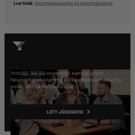
Lue lisää:
Ilmoittajansuojelu eli whistleblowing
Yrittäjä, älä jää ongelmasi kanssa yksin!
Neuvontapalvelumme auttaa jäseniä maksutta
esim. laki- ja veroasioissa!
LIITY JÄSENEKSI