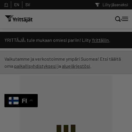
FI
EN
SV
Liity jäseneksi
Hae sivustolta tai kysy suoraan
YRITTÄJÄ, tule mukaan omiesi pariin! Liity
Yrittäjiin
.
Yrittäjien tekoälyltä
Vaikutamme ja verkostoimme ympäri Suomea! Etsi täältä
oma
paikallisyhdistyksesi
ja
aluejärjestösi
.
Hae
Suodata hakutuloksia: näytä kaikki sisältö
FI