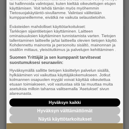
tai hallinnoida valintojasi, kuten kieltää oikeutettujen etujen
käyttämisen. Voit tehdä tämän myös myöhemmin
Tietosuojakäytäntö-sivullamme. Valintasi välitetään
kumppaneillemme, eivätkä ne vaikuta selaustietoihin.
Evästeiden mahdolliset käyttötarkoitukset:
Tarkkojen sijaintitietojen käyttäminen. Laitteen
ominaisuuksien käyttäminen tunnistamista varten. Tietojen
Luvanvaraiset työt ja muut
tallentaminen laitteelle ja/tai laitteella olevien tietojen käyttö.
Kohdennettu mainonta ja personoitu sisältö, mainonnan ja
poikkeuslupaa vaativat tilanteet
sisällön mittaus, yleisötutkimus ja palvelujen kehittäminen .
Suomen Yrittäjät ja sen kumppanit tarvitsevat
Joidenkin töiden tekemiseen tarvitaan lupa tai
suostumuksesi seuraaviin:
niiden tekemisestä pitää ilmoittaa
Hyväksymällä sallitte tietojen käsittelyn palvelun sisällä,
hylkääminen voi vaikuttaa käyttäjäkokemukseen. Jotkut
työsuojeluviranomaisille. Työsuojeluviranomaiset
kolmannen osapuolen myyjät voivat käyttää oikeutettua
etuaan toimiakseen, voit vastustaa sitä tai muuttaa muita
myös valvovat työsuojelun toteutumista.
asetuksia milloin tahansa valitsemalla 'Asetukset' sivun
alareunasta.
Lue lisää:
Luvanvaraiset työt ja muut
Hyväksyn kaikki
poikkeuslupaa vaativat tilanteet
.
Hyväksyn välttämättömät
Näytä käyttötarkoitukset