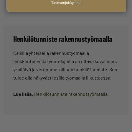
Tietosuojakäytäntö
Henkilötunniste rakennustyömaalla
Kaikilla yhteisellä rakennustyömaalla
työskentelevillä työntekijöillä on oltava kuvallinen,
yksilöivä ja veronumerollinen henkilötunniste. Sen
tulee olla näkyvästi esillä työmaalla liikuttaessa.
Lue lisää:
Henkilötunniste rakennustyömaalla
.