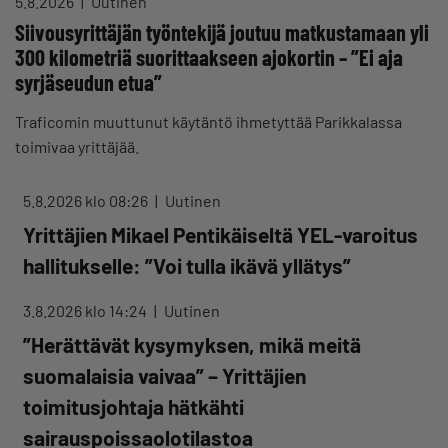
5.8.2026
Uutinen
Siivousyrittäjän työntekijä joutuu matkustamaan yli
300 kilometriä suorittaakseen ajokortin – ”Ei aja
syrjäseudun etua”
Traficomin muuttunut käytäntö ihmetyttää Parikkalassa
toimivaa yrittäjää.
5.8.2026 klo 08:26
Uutinen
Yrittäjien Mikael Pentikäiseltä YEL-varoitus
hallitukselle: ”Voi tulla ikävä yllätys”
3.8.2026 klo 14:24
Uutinen
”Herättävät kysymyksen, mikä meitä
suomalaisia vaivaa” – Yrittäjien
toimitusjohtaja hätkähti
sairauspoissaolotilastoa