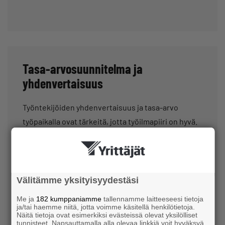
Tasa-arvosuunnitelma ja
yhdenvertaisuus
Työntekijöiden yhdenvertaisuus ja tasa-arvo
työpaikalla ovat tärkeitä, jotta työilmapiiri on hyvä.
Se taas vaikuttaa yrityksen menestykseen. Tälle
sivulle on koottu ohjeet yrityksen tasa-
arvosuunnitelman sekä
yhdenvertaisuussuunnitelman laatimiseen.
Välitämme yksityisyydestäsi
Me ja
182 kumppaniamme
tallennamme laitteeseesi tietoja
Lue lisää:
Tasa-arvosuunnitelma ja
ja/tai haemme niitä, jotta voimme käsitellä henkilötietoja.
Näitä tietoja ovat esimerkiksi evästeissä olevat yksilölliset
yhdenvertaisuus
.
tunnisteet. Napsauttamalla alla olevaa linkkiä voit hyväksyä