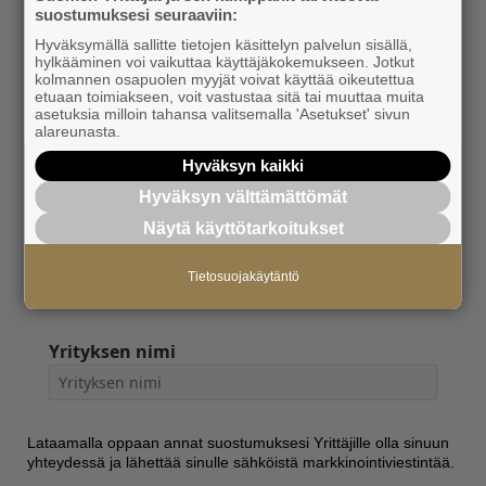
suostumuksesi seuraaviin:
Sähköposti
Hyväksymällä sallitte tietojen käsittelyn palvelun sisällä,
hylkääminen voi vaikuttaa käyttäjäkokemukseen. Jotkut
kolmannen osapuolen myyjät voivat käyttää oikeutettua
etuaan toimiakseen, voit vastustaa sitä tai muuttaa muita
asetuksia milloin tahansa valitsemalla 'Asetukset' sivun
Puhelinnumero
alareunasta.
+358
Hyväksyn kaikki
Hyväksyn välttämättömät
Näytä käyttötarkoitukset
Toimenkuva
Tietosuojakäytäntö
Yrityksen nimi
Lataamalla oppaan annat suostumuksesi Yrittäjille olla sinuun
yhteydessä ja lähettää sinulle sähköistä markkinointiviestintää.