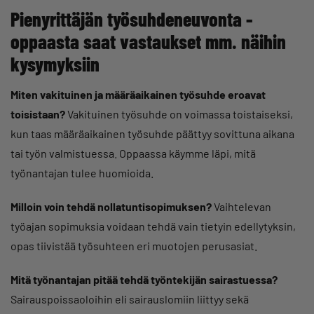
Pienyrittäjän työsuhdeneuvonta -
oppaasta saat vastaukset mm. näihin
kysymyksiin
Miten vakituinen ja määräaikainen työsuhde eroavat
toisistaan?
Vakituinen työsuhde on voimassa toistaiseksi,
kun taas määräaikainen työsuhde päättyy sovittuna aikana
tai työn valmistuessa. Oppaassa käymme läpi, mitä
työnantajan tulee huomioida.
Milloin voin tehdä nollatuntisopimuksen?
Vaihtelevan
työajan sopimuksia voidaan tehdä vain tietyin edellytyksin,
opas tiivistää työsuhteen eri muotojen perusasiat.
Mitä työnantajan pitää tehdä työntekijän sairastuessa?
Sairauspoissaoloihin eli sairauslomiin liittyy sekä