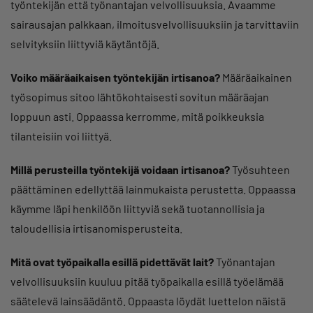
työntekijän että työnantajan velvollisuuksia. Avaamme
sairausajan palkkaan, ilmoitusvelvollisuuksiin ja tarvittaviin
selvityksiin liittyviä käytäntöjä.
Voiko määräaikaisen työntekijän irtisanoa?
Määräaikainen
työsopimus sitoo lähtökohtaisesti sovitun määräajan
loppuun asti. Oppaassa kerromme, mitä poikkeuksia
tilanteisiin voi liittyä.
Millä perusteilla työntekijä voidaan irtisanoa?
Työsuhteen
päättäminen edellyttää lainmukaista perustetta. Oppaassa
käymme läpi henkilöön liittyviä sekä tuotannollisia ja
taloudellisia irtisanomisperusteita.
Mitä ovat työpaikalla esillä pidettävät lait?
Työnantajan
velvollisuuksiin kuuluu pitää työpaikalla esillä työelämää
säätelevä lainsäädäntö. Oppaasta löydät luettelon näistä