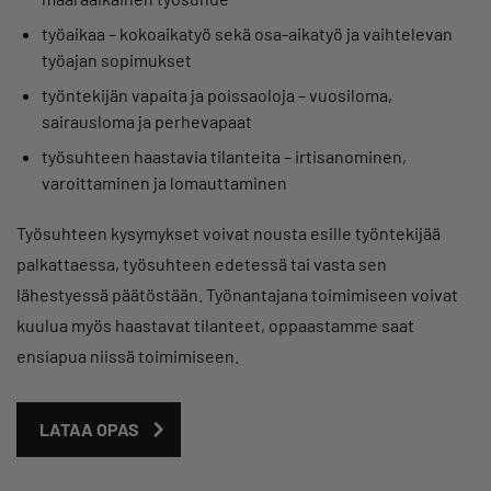
työaikaa – kokoaikatyö sekä osa-aikatyö ja vaihtelevan
työajan sopimukset
työntekijän vapaita ja poissaoloja – vuosiloma,
sairausloma ja perhevapaat
työsuhteen haastavia tilanteita – irtisanominen,
varoittaminen ja lomauttaminen
Työsuhteen kysymykset voivat nousta esille työntekijää
palkattaessa, työsuhteen edetessä tai vasta sen
lähestyessä päätöstään. Työnantajana toimimiseen voivat
kuulua myös haastavat tilanteet, oppaastamme saat
ensiapua niissä toimimiseen.
LATAA OPAS