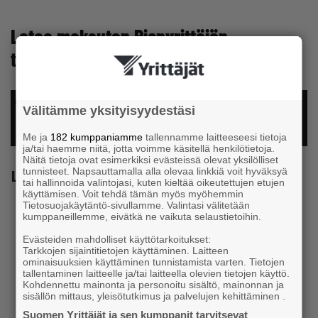
Lataa maksuton Pienyrittäjän
työsuhdeneuvonta -opas
OLETKO YRITTÄJIEN JÄSEN? KIRJAUDU SISÄÄN
Välitämme yksityisyydestäsi
JA LUE OPAS
Me ja
182 kumppaniamme
tallennamme laitteeseesi tietoja
ja/tai haemme niitä, jotta voimme käsitellä henkilötietoja.
Näitä tietoja ovat esimerkiksi evästeissä olevat yksilölliset
Lataa Pienyrittäjän työsuhdeopas
tunnisteet. Napsauttamalla alla olevaa linkkiä voit hyväksyä
tai hallinnoida valintojasi, kuten kieltää oikeutettujen etujen
käyttämisen. Voit tehdä tämän myös myöhemmin
Etunimi
Tietosuojakäytäntö-sivullamme. Valintasi välitetään
kumppaneillemme, eivätkä ne vaikuta selaustietoihin.
Evästeiden mahdolliset käyttötarkoitukset:
Tarkkojen sijaintitietojen käyttäminen. Laitteen
ominaisuuksien käyttäminen tunnistamista varten. Tietojen
Sukunimi
tallentaminen laitteelle ja/tai laitteella olevien tietojen käyttö.
Kohdennettu mainonta ja personoitu sisältö, mainonnan ja
sisällön mittaus, yleisötutkimus ja palvelujen kehittäminen .
Suomen Yrittäjät ja sen kumppanit tarvitsevat