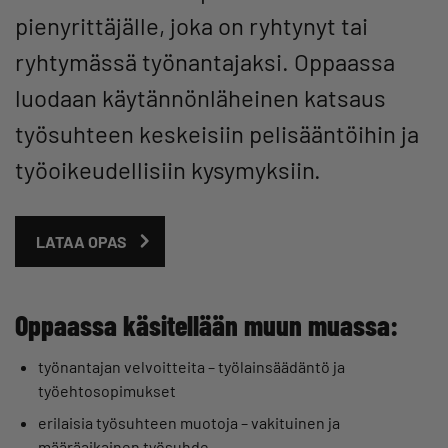
pienyrittäjälle, joka on ryhtynyt tai
ryhtymässä työnantajaksi. Oppaassa
luodaan käytännönläheinen katsaus
työsuhteen keskeisiin pelisääntöihin ja
työoikeudellisiin kysymyksiin.
LATAA OPAS
Oppaassa käsitellään muun muassa:
työnantajan velvoitteita – työlainsäädäntö ja
työehtosopimukset
erilaisia työsuhteen muotoja – vakituinen ja
määräaikainen työsuhde