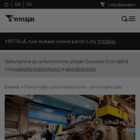
FI
EN
SV
Liity jäseneksi
Hae sivustolta tai kysy suoraan
YRITTÄJÄ, tule mukaan omiesi pariin! Liity
Yrittäjiin
.
Yrittäjien tekoälyltä
Vaikutamme ja verkostoimme ympäri Suomea! Etsi täältä
oma
paikallisyhdistyksesi
ja
aluejärjestösi
.
Hae
Etusivu
Pienyrittäjän työsuhdeneuvonta – työnantajan opas
Suodata hakutuloksia: näytä kaikki sisältö