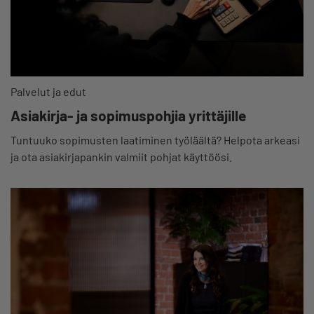
Palvelut ja edut
Asiakirja- ja sopimuspohjia yrittäjille
Tuntuuko sopimusten laatiminen työläältä? Helpota arkeasi
ja ota asiakirjapankin valmiit pohjat käyttöösi.