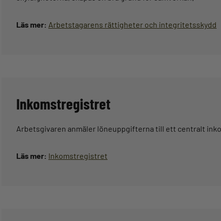
Läs mer:
Arbetstagarens rättigheter och integritetsskydd
Inkomstregistret
Arbetsgivaren anmäler löneuppgifterna till ett centralt ink
Läs mer:
Inkomstregistret