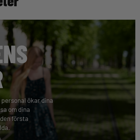
eter
ENS
R
r personal ökar dina
äsa om dina
 den första
lda.