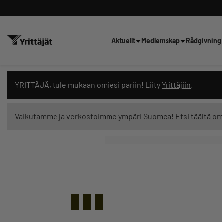
Aktuellt
Medlemskap
Rådgivning
Sök nyheter, innehåll och utbil
YRITTÄJÄ, tule mukaan omiesi pariin! Liity
Yrittäjiin
.
Vaikutamme ja verkostoimme ympäri Suomea! Etsi täältä o
Innehållstyp: alla