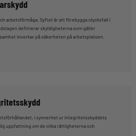
tarskydd
h arbetsförmåga. Syftet är att förebygga olycksfall i
dslagen definierar skyldigheterna som gäller
ksamhet inverkar på säkerheten på arbetsplatsen.
gritetsskydd
etsförhållandet, i synnerhet ur integritetsskyddets
lig uppfattning om de olika rättigheterna och