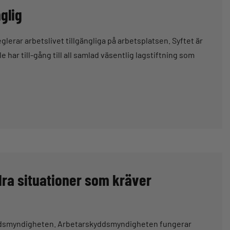
glig
eglerar arbetslivet tillgängliga på arbetsplatsen. Syftet är
lle har till-gång till all samlad väsentlig lagstiftning som
dra situationer som kräver
skyddsmyndigheten. Arbetarskyddsmyndigheten fungerar