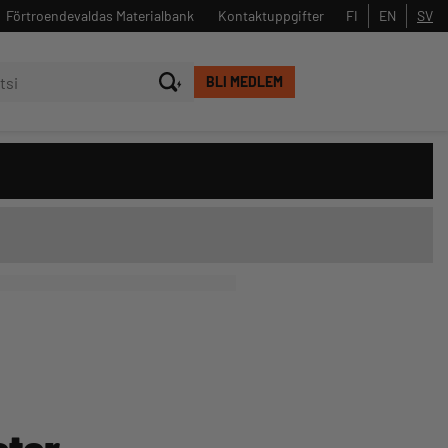
Förtroendevaldas Materialbank
Kontaktuppgifter
FI
EN
SV
BLI MEDLEM
Stäng
Sök