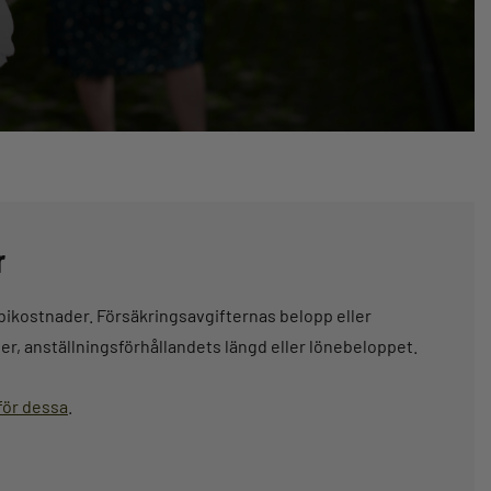
r
bikostnader. Försäkringsavgifternas belopp eller
r, anställningsförhållandets längd eller lönebeloppet.
för dessa
.