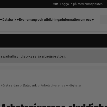
Logga in på medlemstjänsten
Databank
Evenemang och utbildningar
Information om oss
dningar
ma
paikallisyhdistyksesi
ja
aluejärjestösi
.
Första sidan
Databank
Arbetsgivarens skyldigheter