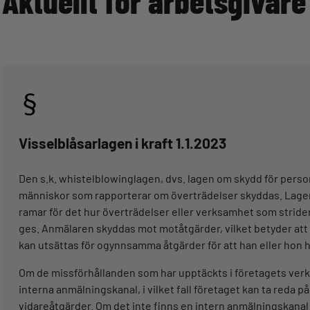
Aktuellt för arbetsgivare
Visselblåsarlagen i kraft 1.1.2023
Den s.k. whistelblowinglagen, dvs. lagen om skydd för perso
människor som rapporterar om överträdelser skyddas. Lagen
ramar för det hur överträdelser eller verksamhet som strid
ges. Anmälaren skyddas mot motåtgärder, vilket betyder att
kan utsättas för ogynnsamma åtgärder för att han eller hon 
Om de missförhållanden som har upptäckts i företagets ver
interna anmälningskanal, i vilket fall företaget kan ta reda 
vidareåtgärder. Om det inte finns en intern anmälningskanal 