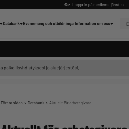
Logga in på medlemstjänsten
Databank
Evenemang och utbildningar
Information om oss
dningar
ma
paikallisyhdistyksesi
ja
aluejärjestösi
.
Första sidan
Databank
Aktuellt för arbetsgivare