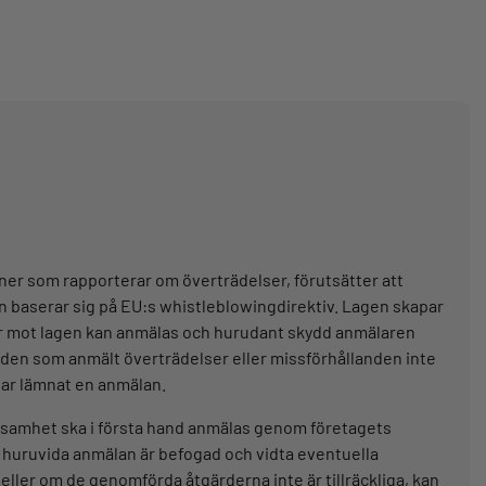
ner som rapporterar om överträdelser, förutsätter att
 baserar sig på EU:s whistleblowingdirektiv. Lagen skapar
er mot lagen kan anmälas och hurudant skydd anmälaren
 den som anmält överträdelser eller missförhållanden inte
har lämnat en anmälan.
ksamhet ska i första hand anmälas genom företagets
på huruvida anmälan är befogad och vidta eventuella
eller om de genomförda åtgärderna inte är tillräckliga, kan