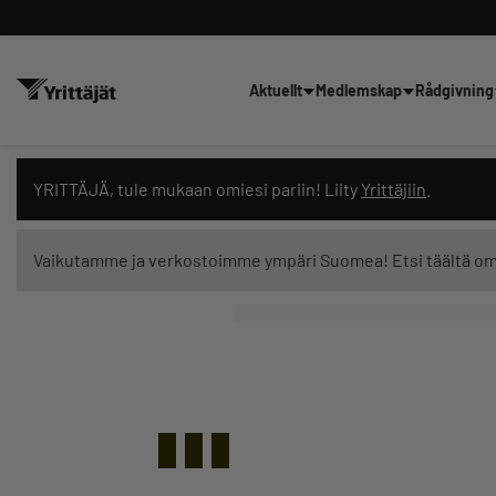
Aktuellt
Medlemskap
Rådgivning
Sök nyheter, innehåll och utbil
YRITTÄJÄ, tule mukaan omiesi pariin! Liity
Yrittäjiin
.
Vaikutamme ja verkostoimme ympäri Suomea! Etsi täältä o
Innehållstyp: alla