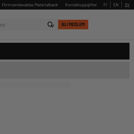
Förtroendevaldas Materialbank
Kontaktuppgifter
FI
EN
SV
BLI MEDLEM
Stäng
Sök