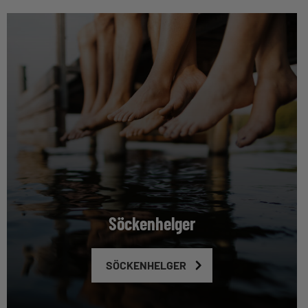
Söckenhelger
SÖCKENHELGER