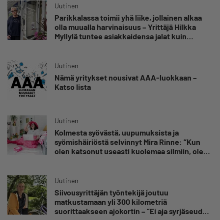
Uutinen
Parikkalassa toimii yhä liike, jollainen alkaa
olla muualla harvinaisuus – Yrittäjä Hilkka
Myllylä tuntee asiakkaidensa jalat kuin
omansa
Uutinen
Nämä yritykset nousivat AAA-luokkaan –
Katso lista
Uutinen
Kolmesta syövästä, uupumuksista ja
syömishäiriöstä selvinnyt Mira Rinne: ”Kun
olen katsonut useasti kuolemaa silmiin, olen
oppinut kestämään myös yrittäjyyteen
kuuluvaa epävarmuutta”
Uutinen
Siivousyrittäjän työntekijä joutuu
matkustamaan yli 300 kilometriä
suorittaakseen ajokortin – ”Ei aja syrjäseudun