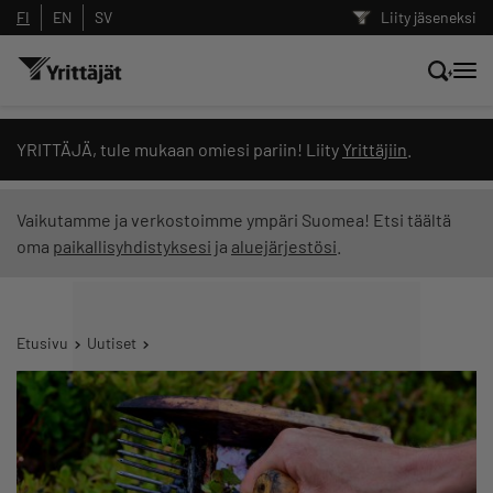
FI
EN
SV
Liity jäseneksi
Hae sivustolta tai kysy suoraan
YRITTÄJÄ, tule mukaan omiesi pariin! Liity
Yrittäjiin
.
Yrittäjien tekoälyltä
Vaikutamme ja verkostoimme ympäri Suomea! Etsi täältä
oma
paikallisyhdistyksesi
ja
aluejärjestösi
.
Hae
Suodata hakutuloksia: näytä kaikki sisältö
Etusivu
Uutiset