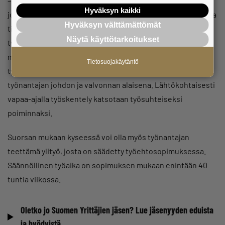
– Jos vapaa-ajalla kerätyt marjat myydään samalle taholle,
Hyväksyn kaikki
joka on myös henkilön työnantaja, tarkastajan tulee arvioida
Hyväksyn välttämättömät
tilanne. Jos työsuhteen merkit täyttyvät, kyse on
Näytä käyttötarkoitukset
työsuhteesta riippumatta siitä, mitä sopimuksessa lukee,
mihin aikaan työtä tehdään tai kenelle marjat myydään. Yksi
Tietosuojakäytäntö
työsuhteen tunnusmerkeistä on, että työtä tehdään
työnantajan johdon ja valvonnan alaisena. Lähtökohtaisesti
vapaa-ajalla työskentely katsotaan työsuhteiseksi
poiminnaksi.
Suorsan mukaan kyseessä voi olla myös työnantajan
teettämä ylityö, josta on säädetty työehtosopimuksessa.
Säännöllinen työaika on sopimuksen mukaan enintään 40
tuntia viikossa.
Oletko jo Suomen Yrittäjien jäsen? Lue jäsenyyden eduista
ja hyödyistä