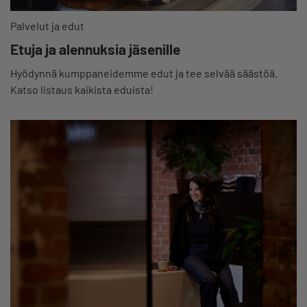
Palvelut ja edut
Etuja ja alennuksia jäsenille
Hyödynnä kumppaneidemme edut ja tee selvää säästöä.
Katso listaus kaikista eduista!