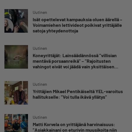
etua”
Uutinen
Isät opettelevat kampauksia oluen äärellä –
Voimamiehen lettivideot poikivat yrittäjälle
satoja yhteydenottoja
Uutinen
Koneyrittäjät: Lainsäädännössä ”villisian
mentävä porsaanreikä” – ”Rajoitusten
vahingot eivät voi jäädä vain yksittäisen
yrittäjän harteille”
Uutinen
Yrittäjien Mikael Pentikäiseltä YEL-varoitus
hallitukselle: ”Voi tulla ikävä yllätys”
Uutinen
Matti Korvela on yrittäjänä harvinaisuus:
”Asiakkainani on eturivin muusikoita niin