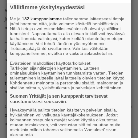
Välitämme yksityisyydestäsi
Viranomaiset pitävät mahdollisena, että tarkastuksissa
joudutaan puuttumaan työajan ulkopuolella tapahtuvaan
Me ja
182 kumppaniamme
tallennamme laitteeseesi tietoja
ja/tai haemme niitä, jotta voimme käsitellä henkilötietoja.
marjanpoimintaan.
Näitä tietoja ovat esimerkiksi evästeissä olevat yksilölliset
tunnisteet. Napsauttamalla alla olevaa linkkiä voit hyväksyä
tai hallinnoida valintojasi, kuten kieltää oikeutettujen etujen
– Näissä tilanteissa arvioidaan, onko vapaa-ajalla
käyttämisen. Voit tehdä tämän myös myöhemmin
Tietosuojakäytäntö-sivullamme. Valintasi välitetään
tehtävässä poiminnassa kyse työsuhteesta vai
kumppaneillemme, eivätkä ne vaikuta selaustietoihin.
sovelletaanko siihen marjalakia.
Evästeiden mahdolliset käyttötarkoitukset:
Tarkkojen sijaintitietojen käyttäminen. Laitteen
ominaisuuksien käyttäminen tunnistamista varten. Tietojen
Marjalain mukaisessa poiminnassa poimija ei ole
tallentaminen laitteelle ja/tai laitteella olevien tietojen käyttö.
työsuhteessa vaan toiminnan järjestämistä määrittelee
Kohdennettu mainonta ja personoitu sisältö, mainonnan ja
sisällön mittaus, yleisötutkimus ja palvelujen kehittäminen .
marjalaki. Tällöin poimija myy marjat eteenpäin.
Suomen Yrittäjät ja sen kumppanit tarvitsevat
suostumuksesi seuraaviin:
Ongelmatilanteita voi aiheuttaa tilanne, jossa työsuhteessa
Hyväksymällä sallitte tietojen käsittelyn palvelun sisällä,
oleva henkilö poimii luonnonmarjoja säännöllisen työajan
hylkääminen voi vaikuttaa käyttäjäkokemukseen. Jotkut
kolmannen osapuolen myyjät voivat käyttää oikeutettua
ulkopuolella. Tällöin tulee noudattaa työaikalakia.
etuaan toimiakseen, voit vastustaa sitä tai muuttaa muita
asetuksia milloin tahansa valitsemalla 'Asetukset' sivun
alareunasta.