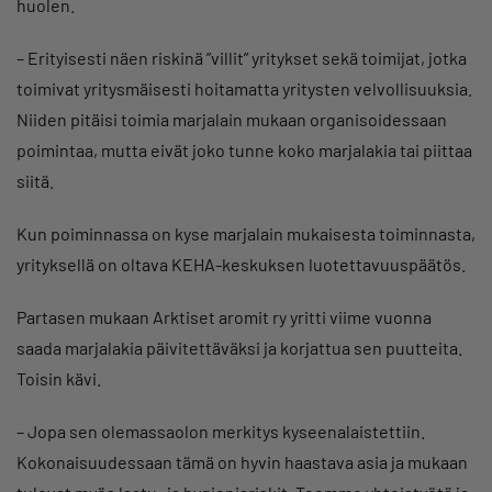
huolen.
– Erityisesti näen riskinä ”villit” yritykset sekä toimijat, jotka
toimivat yritysmäisesti hoitamatta yritysten velvollisuuksia.
Niiden pitäisi toimia marjalain mukaan organisoidessaan
poimintaa, mutta eivät joko tunne koko marjalakia tai piittaa
siitä.
Kun poiminnassa on kyse marjalain mukaisesta toiminnasta,
yrityksellä on oltava KEHA-keskuksen luotettavuuspäätös.
Partasen mukaan Arktiset aromit ry yritti viime vuonna
saada marjalakia päivitettäväksi ja korjattua sen puutteita.
Toisin kävi.
– Jopa sen olemassaolon merkitys kyseenalaistettiin.
Kokonaisuudessaan tämä on hyvin haastava asia ja mukaan