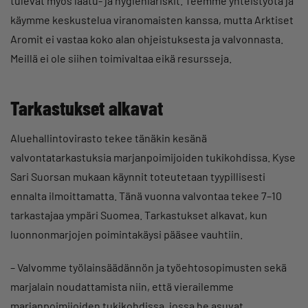
tulevat myös laatu- ja hygieniariskit. Teemme yhteistyötä ja
käymme keskustelua viranomaisten kanssa, mutta Arktiset
Aromit ei vastaa koko alan ohjeistuksesta ja valvonnasta.
Meillä ei ole siihen toimivaltaa eikä resursseja.
Tarkastukset alkavat
Aluehallintovirasto tekee tänäkin kesänä
valvontatarkastuksia marjanpoimijoiden tukikohdissa. Kyse
Sari Suorsan mukaan käynnit toteutetaan tyypillisesti
ennalta ilmoittamatta. Tänä vuonna valvontaa tekee 7–10
tarkastajaa ympäri Suomea. Tarkastukset alkavat, kun
luonnonmarjojen poimintakäysi pääsee vauhtiin.
– Valvomme työlainsäädännön ja työehtosopimusten sekä
marjalain noudattamista niin, että vierailemme
marjanpoimijoiden tukikohdissa, jossa he asuvat.