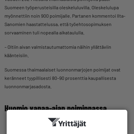
Suomeen työperusteisilla oleskeluluvilla. Oleskelulupa
myönnettiin noin 900 poimijalle. Partanen kommentoi Ilta-
Sanomien haastattelussa, että työehtosopimuksen
sorvaaminen tuli nopealla aikataululla.
– Oltiin aivan valmistautumattomia näihin yllättäviin
käänteisiin.
Suomessa thaimaalaiset luonnonmarjojen poimijat ovat
keränneet tyypillisesti 80–90 prosenttia kaupallisesta
luonnonmarjasadosta.
Huomio vapaa-ajan poiminnassa