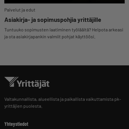
Palvelut ja edut
Asiakirja- ja sopimuspohjia yrittäjille
Tuntuuko sopimusten laatiminen työläältä? Helpota arkeasi
ja ota asiakirjapankin valmiit pohjat käyttöösi.
Valtakunnallista, alueellista ja paikallista vaikuttamista pk-
yrittäjien puolesta.
Yhteystiedot