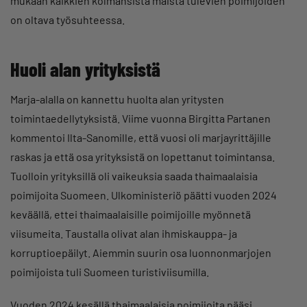
mukaan kaikkien kolmansista maista tulevien poimijoiden
on oltava työsuhteessa.
Huoli alan yrityksistä
Marja-alalla on kannettu huolta alan yritysten
toimintaedellytyksistä. Viime vuonna Birgitta Partanen
kommentoi Ilta-Sanomille, että vuosi oli marjayrittäjille
raskas ja että osa yrityksistä on lopettanut toimintansa.
Tuolloin yrityksillä oli vaikeuksia saada thaimaalaisia
poimijoita Suomeen. Ulkoministeriö päätti vuoden 2024
keväällä, ettei thaimaalaisille poimijoille myönnetä
viisumeita. Taustalla olivat alan ihmiskauppa- ja
korruptioepäilyt. Aiemmin suurin osa luonnonmarjojen
poimijoista tuli Suomeen turistiviisumilla.
Vuoden 2024 kesällä thaimaalaisia poimijoita pääsi