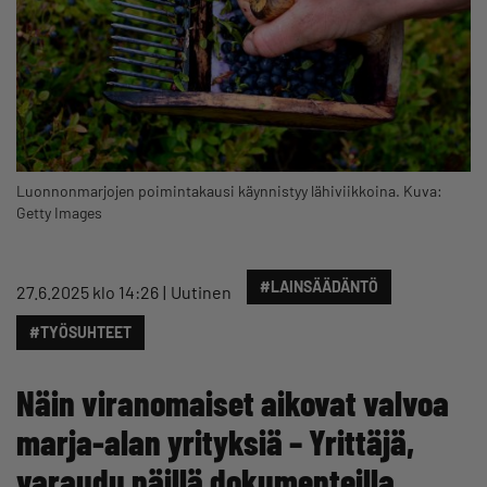
Luonnonmarjojen poimintakausi käynnistyy lähiviikkoina. Kuva:
Getty Images
#LAINSÄÄDÄNTÖ
27.6.2025 klo 14:26
Uutinen
#TYÖSUHTEET
Näin viranomaiset aikovat valvoa
marja-alan yrityksiä – Yrittäjä,
varaudu näillä dokumenteilla