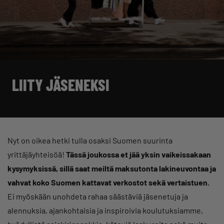
LIITY JÄSENEKSI
Nyt on oikea hetki tulla osaksi Suomen suurinta
yrittäjäyhteisöä!
Tässä joukossa et jää yksin vaikeissakaan
kysymyksissä, sillä saat meiltä maksutonta lakineuvontaa ja
vahvat koko Suomen kattavat verkostot sekä vertaistuen.
Ei myöskään unohdeta rahaa säästäviä jäsenetuja ja
alennuksia, ajankohtaisia ja inspiroivia koulutuksiamme,