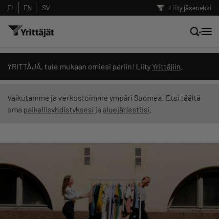
FI
EN
SV
Liity jäseneksi
Hae sivustolta tai kysy suoraan
YRITTÄJÄ, tule mukaan omiesi pariin! Liity
Yrittäjiin
.
Yrittäjien tekoälyltä
Vaikutamme ja verkostoimme ympäri Suomea! Etsi täältä
oma
paikallisyhdistyksesi
ja
aluejärjestösi
.
Hae
Suodata hakutuloksia: näytä kaikki sisältö