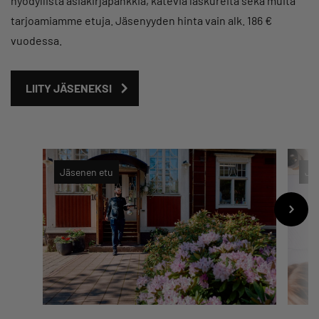
hyödyllistä asiakirjapankkia, käteviä laskureita sekä muita
tarjoamiamme etuja. Jäsenyyden hinta vain alk. 186 €
vuodessa.
LIITY JÄSENEKSI
Jäsenen etu
Jä