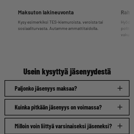
Maksuton lakineuvonta
Rahan
Kysy esimerkiksi TES-kiemuroista, veroista tai
Hyödyn
sosiaaliturvasta. Autamme ammattitaidolla.
polttoa
vakuut
Usein kysyttyä jäsenyydestä
Paljonko jäsenyys maksaa?
Kuinka pitkään jäsenyys on voimassa?
Milloin voin liittyä varsinaiseksi jäseneksi?