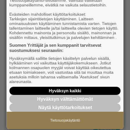
Tietosuojakäytäntö-sivullamme. Valintasi välitetään
kumppaneillemme, eivätkä ne vaikuta selaustietoihin.
Evästeiden mahdolliset käyttötarkoitukset:
Tarkkojen sijaintitietojen käyttäminen. Laitteen
ominaisuuksien käyttäminen tunnistamista varten. Tietojen
tallentaminen laitteelle ja/tai laitteella olevien tietojen käyttö.
Kohdennettu mainonta ja personoitu sisältö, mainonnan ja
sisällön mittaus, yleisötutkimus ja palvelujen kehittäminen .
Suomen Yrittäjät ja sen kumppanit tarvitsevat
suostumuksesi seuraaviin:
Hyväksymällä sallitte tietojen käsittelyn palvelun sisällä,
hylkääminen voi vaikuttaa käyttäjäkokemukseen. Jotkut
kolmannen osapuolen myyjät voivat käyttää oikeutettua
etuaan toimiakseen, voit vastustaa sitä tai muuttaa muita
asetuksia milloin tahansa valitsemalla 'Asetukset' sivun
alareunasta.
Hyväksyn kaikki
Hyväksyn välttämättömät
Näytä käyttötarkoitukset
Tietosuojakäytäntö