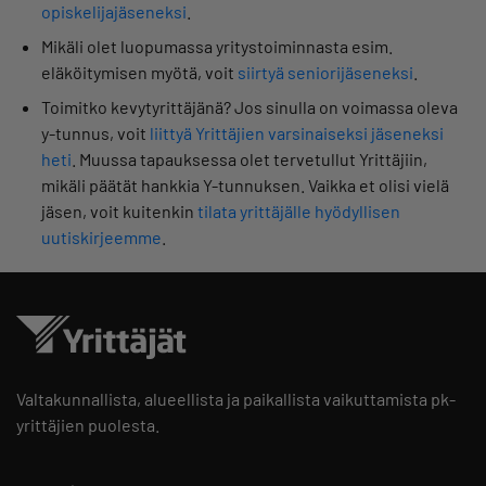
opiskelijajäseneksi
.
Mikäli olet luopumassa yritystoiminnasta esim.
eläköitymisen myötä, voit
siirtyä seniorijäseneksi
.
Toimitko kevytyrittäjänä? Jos sinulla on voimassa oleva
y-tunnus, voit
liittyä Yrittäjien varsinaiseksi jäseneksi
heti
. Muussa tapauksessa olet tervetullut Yrittäjiin,
mikäli päätät hankkia Y-tunnuksen. Vaikka et olisi vielä
jäsen, voit kuitenkin
tilata yrittäjälle hyödyllisen
uutiskirjeemme
.
Valtakunnallista, alueellista ja paikallista vaikuttamista pk-
yrittäjien puolesta.