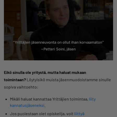
Eikö sinulla ole yritystä, mutta haluat mukaan
toimintaan?
Löytyisikö muista jäsenmuodoistamme sinulle
sopiva vaihtoehto:
Mikäli haluat kannattaa Yrittäjien toimintaa,
liity
kannatusjäseneksi
.
Jos puolestaan olet opiskelija, voit
liittyä