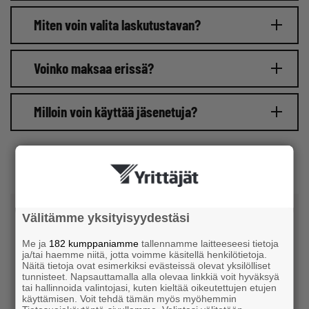
Miten voin valita laskutustavan?
Voinko maksaa erissä?
Milloin voin käyttää jäsenetuja?
Tee hyvä päätös ja liity
Välitämme yksityisyydestäsi
Me ja
182 kumppaniamme
tallennamme laitteeseesi tietoja
ja/tai haemme niitä, jotta voimme käsitellä henkilötietoja.
Näitä tietoja ovat esimerkiksi evästeissä olevat yksilölliset
tunnisteet. Napsauttamalla alla olevaa linkkiä voit hyväksyä
tai hallinnoida valintojasi, kuten kieltää oikeutettujen etujen
käyttämisen. Voit tehdä tämän myös myöhemmin