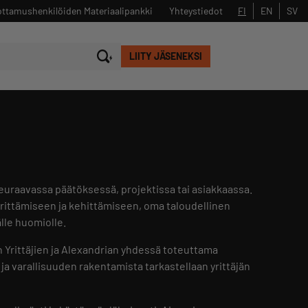
ttamushenkilöiden Materiaalipankki
Yhteystiedot
FI
EN
SV
LIITY JÄSENEKSI
Sulje
Hae
seuraavassa päätöksessä, projektissa tai asiakkaassa.
rittämiseen ja kehittämiseen, oma taloudellinen
älle huomiolle.
Yrittäjien ja Alexandrian yhdessä toteuttama
 ja varallisuuden rakentamista tarkastellaan yrittäjän