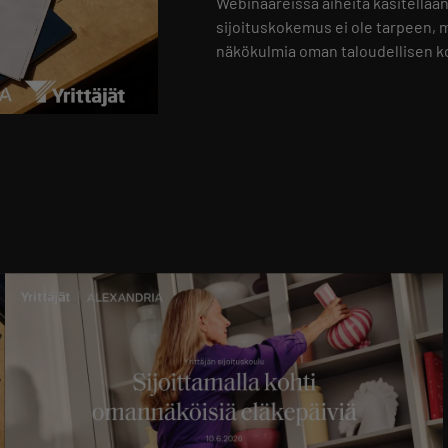
Webinaareissa aiheita käsitellään
sijoituskokemus ei ole tarpeen, mu
näkökulmia oman taloudellisen k