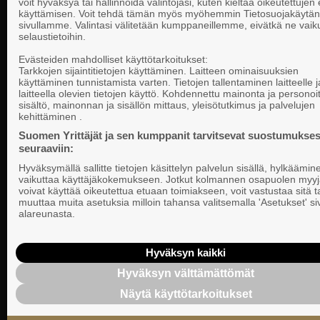
voit hyväksyä tai hallinnoida valintojasi, kuten kieltää oikeutettujen
käyttämisen. Voit tehdä tämän myös myöhemmin Tietosuojakäytän
sivullamme. Valintasi välitetään kumppaneillemme, eivätkä ne vaik
selaustietoihin.
Yhteystiedot
Evästeiden mahdolliset käyttötarkoitukset:
Tarkkojen sijaintitietojen käyttäminen. Laitteen ominaisuuksien
käyttäminen tunnistamista varten. Tietojen tallentaminen laitteelle ja
laitteella olevien tietojen käyttö. Kohdennettu mainonta ja personoi
Suomen Yrittä
sisältö, mainonnan ja sisällön mittaus, yleisötutkimus ja palvelujen
Valtakunnallista, alueellista ja paikallista
PL 999, 00101
kehittäminen .
vaikuttamista pk-yrittäjien puolesta.
Puhelinvaihde
Suomen Yrittäjät ja sen kumppanit tarvitsevat suostumukses
seuraaviin:
Tietosuojasel
Hyväksymällä sallitte tietojen käsittelyn palvelun sisällä, hylkäämin
Evästeasetuk
vaikuttaa käyttäjäkokemukseen. Jotkut kolmannen osapuolen myyj
voivat käyttää oikeutettua etuaan toimiakseen, voit vastustaa sitä t
muuttaa muita asetuksia milloin tahansa valitsemalla 'Asetukset' s
Keskusjärjest
alareunasta.
Suomen Yrittä
Ilmoituskanav
Hyväksyn kaikki
Hyväksyn välttämättömät
Suomen Yrittä
Näytä käyttötarkoitukset
tietosuojasel