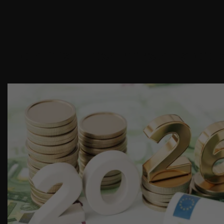
Tuoreimmat uutiset yritysten rahoituk