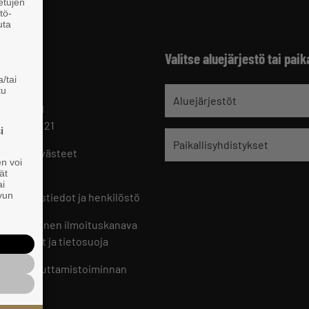
 etujen
tö-
uta
Valitse aluejärjestö tai paik
/tai
tu
jät
Aluejärjestöt
 HELSINKI
 09 229 221
i
Paikallisyhdistykset
oste ja evästeet
en voi
set
ät
ai
ivun
ön yhteystiedot ja henkilöstö
jien sisäinen ilmoituskanava
an ohjeet ja tietosuoja
jien vaikuttamistoiminnan
oste