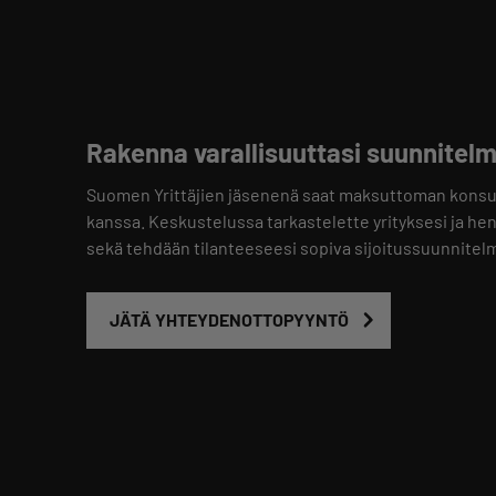
Rakenna varallisuuttasi suunnitelma
Suomen Yrittäjien jäsenenä saat maksuttoman konsult
kanssa. Keskustelussa tarkastelette yrityksesi ja he
sekä tehdään tilanteeseesi sopiva sijoitussuunnitelm
JÄTÄ YHTEYDENOTTOPYYNTÖ