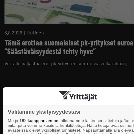
3.8.2026
Uutinen
Tämä erottaa suomalaiset pk-yritykset euroal
”Säästäväisyydestä tehty hyve”
Vertailu paljastaa erot pk-yritysten suhteessa velkarahaan.
Välitämme yksityisyydestäsi
Me ja
182 kumppaniamme
tallennamme laitteeseesi tietoja ja/tai
niitä, jotta voimme käsitellä henkilötietoja. Näitä tietoja ovat esimerk
evästeissä olevat yksilölliset tunnisteet. Napsauttamalla alla olevaa 