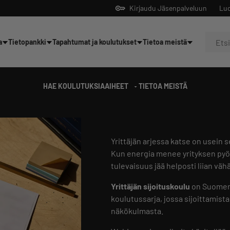
Kirjaudu Jäsenpalveluun
Luo
a
Tietopankki
Tapahtumat ja koulutukset
Tietoa meistä
Yrittäjien tekoälyltä
HAE KOULUTUKSIA
AIHEET
TIETOA MEISTÄ
Yrittäjän arjessa katse on usein 
Kun energia menee yrityksen pyö
tulevaisuus jää helposti liian väh
Yrittäjän sijoituskoulu
on Suomen 
koulutussarja, jossa sijoittamista
näkökulmasta.