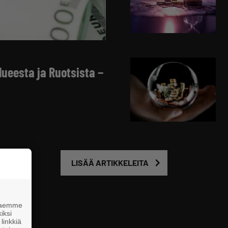
ueesta ja Ruotsista −
LISÄÄ ARTIKKELEITA
 haemme
iksi
linkkiä