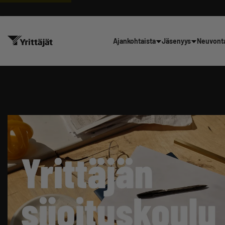
Ajankohtaista
Jäsenyys
Neuvont
Hae sivustolta tai kysy suoraan 
Suodata hakutuloksia: näytä kaikki sisältö