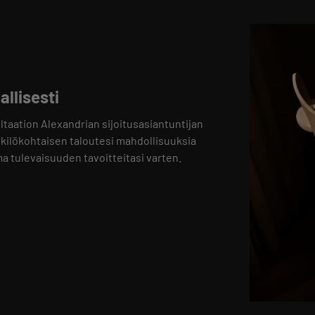
llisesti
aation Alexandrian sijoitusasiantuntijan
nkilökohtaisen taloutesi mahdollisuuksia
a tulevaisuuden tavoitteitasi varten.