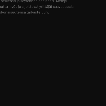
 selkeästi ja käytännönläheisesti. Aiempi
tta myös jo sijoittavat yrittäjät saavat uusia
okonaisuutensa tarkasteluun.