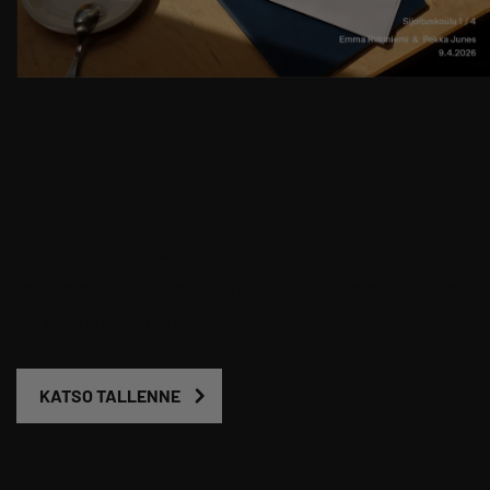
Yrittäjän taloudellinen turva
Mistä muodostuu yrittäjän taloudellinen turva ja mite
voit arvioida omaa tilannettasi?
Yrittäjän sijoituskoulun ensimmäisessä osassa
tarkastelemme sijoittamista yrittäjän taloudellisen
turvan näkökulmasta.
KATSO TALLENNE