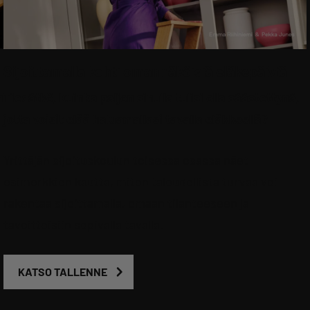
Sijoittamalla kohti omannäköisiä eläkepäiviä
n
Tiedätkö, kuinka paljon sinulla tulisi olla säästettynä,
jotta voisit elää haluamallasi tavalla eläkkeellä?
Yrittäjän sijoituskoulun toisessa osassa näet
esimerkkien kautta, miten taloudellista turvaa voi
rakentaa sijoittamalla, omaan tilanteeseen ja
tavoitteisiin sopivalla tavalla.
KATSO TALLENNE