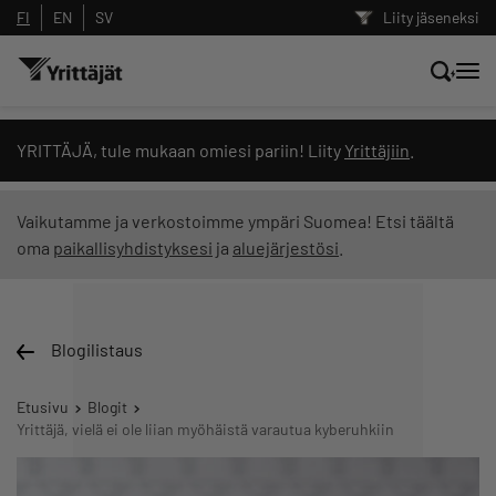
FI
EN
SV
Liity jäseneksi
Hae sivustolta tai kysy suoraan
YRITTÄJÄ, tule mukaan omiesi pariin! Liity
Yrittäjiin
.
Yrittäjien tekoälyltä
Vaikutamme ja verkostoimme ympäri Suomea! Etsi täältä
oma
paikallisyhdistyksesi
ja
aluejärjestösi
.
Hae
Suodata hakutuloksia: näytä kaikki sisältö
Blogilistaus
Etusivu
Blogit
Yrittäjä, vielä ei ole liian myöhäistä varautua kyberuhkiin