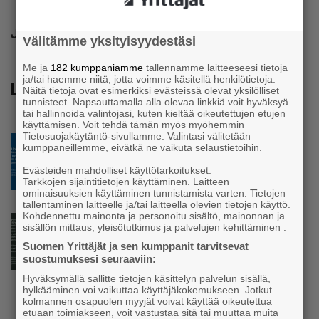
Jaa
Välitämme yksityisyydestäsi
Me ja
182 kumppaniamme
tallennamme laitteeseesi tietoja
ja/tai haemme niitä, jotta voimme käsitellä henkilötietoja.
Lue lisää
Näitä tietoja ovat esimerkiksi evästeissä olevat yksilölliset
tunnisteet. Napsauttamalla alla olevaa linkkiä voit hyväksyä
tai hallinnoida valintojasi, kuten kieltää oikeutettujen etujen
käyttämisen. Voit tehdä tämän myös myöhemmin
Tietosuojakäytäntö-sivullamme. Valintasi välitetään
Blogi
kumppaneillemme, eivätkä ne vaikuta selaustietoihin.
Mitä tapahtuu, kun yrittäjä ei pysähdy?
Evästeiden mahdolliset käyttötarkoitukset:
Tarkkojen sijaintitietojen käyttäminen. Laitteen
ominaisuuksien käyttäminen tunnistamista varten. Tietojen
tallentaminen laitteelle ja/tai laitteella olevien tietojen käyttö.
Kohdennettu mainonta ja personoitu sisältö, mainonnan ja
Blogi
sisällön mittaus, yleisötutkimus ja palvelujen kehittäminen .
Yrityskylä kasvattaa alueen tulevaisuuden
Suomen Yrittäjät ja sen kumppanit tarvitsevat
tekijöitä
suostumuksesi seuraaviin:
Hyväksymällä sallitte tietojen käsittelyn palvelun sisällä,
hylkääminen voi vaikuttaa käyttäjäkokemukseen. Jotkut
kolmannen osapuolen myyjät voivat käyttää oikeutettua
etuaan toimiakseen, voit vastustaa sitä tai muuttaa muita