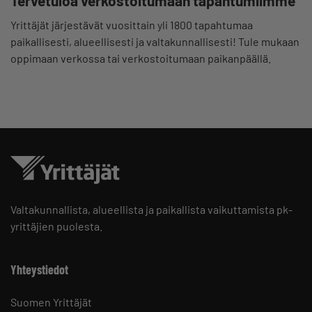
Tervetuloa verkostoitumaan tapahtumiimme
Yrittäjät järjestävät vuosittain yli 1800 tapahtumaa
paikallisesti, alueellisesti ja valtakunnallisesti! Tule mukaan
oppimaan verkossa tai verkostoitumaan paikanpäällä.
Valtakunnallista, alueellista ja paikallista vaikuttamista pk-
yrittäjien puolesta.
Yhteystiedot
Suomen Yrittäjät