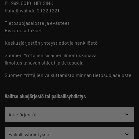
PL 999, 00101 HELSINKI
Puhelinvaihde 09 229 221
Tietosuojaseloste ja evästeet
Evästeasetukset
Keskusjärjestön yhteystiedot ja henkilöstö
Suomen Yrittäjien sisäinen ilmoituskanava
Ilmoituskanavan ohjeet ja tietosuoja
Suomen Yrittäjien vaikuttamistoiminnan tietosuojaseloste
Valitse aluejärjestö tai paikallisyhdistys
Aluejärjestöt
Paikallisyhdistykset