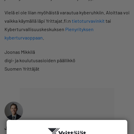
Vielä ei ole liian myöhäistä varautua kyberuhkiin. Aloittaa voi
vaikka käymällä läpi Yrittajat.fi:n
tietoturvavinkit
tai
Kyberturvallisuuskeskuksen
Pienyrityksen
kyberturvaoppaan
.
Joonas Mikkilä
digi- ja koulutusasioiden päällikkö
Suomen Yrittäjät
Joonas Mikkilä