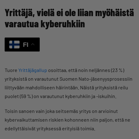
Yrittäjä, vielä ei ole liian myöhäistä
varautua kyberuhkiin
FI
Tuore
Yrittäjägallup
osoittaa, että noin neljännes (23 %)
yrityksistä on varautunut Suomen Nato-jäsenyysprosessiin
liittyvään mahdolliseen häirintään. Näistä yrityksistä reilu
puolet (59 %) on varautunut kyberuhkiin ja -iskuihin.
Toisin sanoen vain joka seitsemäs yritys on arvioinut
kybervaikuttamisen riskien kohonneen niin paljon, että ne
edellyttäisivät yrityksessä erityisiä toimia.