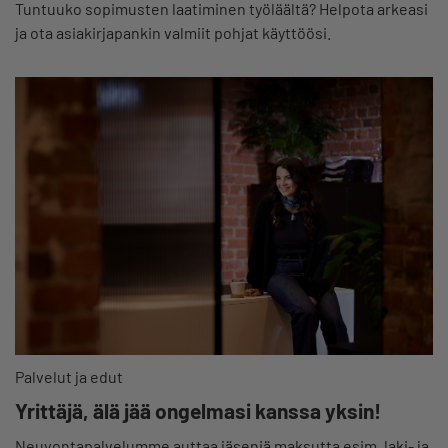
Tuntuuko sopimusten laatiminen työläältä? Helpota arkeasi
ja ota asiakirjapankin valmiit pohjat käyttöösi.
Palvelut ja edut
Yrittäjä, älä jää ongelmasi kanssa yksin!
Neuvontapalvelumme auttaa jäseniä maksutta esim. laki- ja