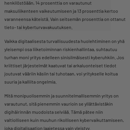
henkilöstöään, 14 prosenttia on varautunut
maksuliikenteen vaikeutumiseen ja 13 prosenttia kertoo
varanneensa käteistä. Vain seitsemän prosenttia on ottanut
tieto- tai kyberturvavakuutuksen.
Vaikka digitaalisesta turvallisuudesta huolehtiminen on yhä
yleisempi osa liiketoiminnan riskienhallintaa, suhtautuu
turhan moni yritys edelleen sinisilmäisesti kyberuhkiin. Jos
kriittiset järjestelmät kaatuvat tai arkaluonteiset tiedot
joutuvat vääriin käsiin tai tuhotaan, voi yritykselle koitua
suuria ja kalliita ongelmia.
Mitä monipuolisemmin ja suunnitelmallisemmin yritys on
varautunut, sitä pienemmin vaurioin se yllättävistäkin
digihäirinnän muodoista selviää. Tämä pätee niin
valtiolliseen kuin muuhun rikolliseen kybervaikuttamiseen,
joka digitalisaation laajetessa vain yleistyy.