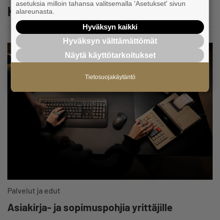
asetuksia milloin tahansa valitsemalla 'Asetukset' sivun
Katso myös
alareunasta.
Hyväksyn kaikki
Hyväksyn välttämättömät
Näytä käyttötarkoitukset
Tietosuojakäytäntö
Palvelut ja edut
Asiakirja- ja sopimuspohjia yrittäjille