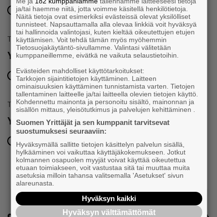
Me ja
182 kumppaniamme
tallennamme laitteeseesi tietoja
ja/tai haemme niitä, jotta voimme käsitellä henkilötietoja.
18.8.2026 klo 17:30 – 20:00
Näitä tietoja ovat esimerkiksi evästeissä olevat yksilölliset
tunnisteet. Napsauttamalla alla olevaa linkkiä voit hyväksyä
tai hallinnoida valintojasi, kuten kieltää oikeutettujen etujen
Tapahtuma
käyttämisen. Voit tehdä tämän myös myöhemmin
Tietosuojakäytäntö-sivullamme. Valintasi välitetään
Yrittäjien SM-golf
kumppaneillemme, eivätkä ne vaikuta selaustietoihin.
Evästeiden mahdolliset käyttötarkoitukset:
20.8.2026 klo 07:30 – 17:00
Tarkkojen sijaintitietojen käyttäminen. Laitteen
ominaisuuksien käyttäminen tunnistamista varten. Tietojen
tallentaminen laitteelle ja/tai laitteella olevien tietojen käyttö.
Kohdennettu mainonta ja personoitu sisältö, mainonnan ja
Tapahtuma
sisällön mittaus, yleisötutkimus ja palvelujen kehittäminen .
Yrittäjien saunailta Pälkäneellä
Suomen Yrittäjät ja sen kumppanit tarvitsevat
suostumuksesi seuraaviin:
20.8.2026 klo 19:00 – 22:00
Hyväksymällä sallitte tietojen käsittelyn palvelun sisällä,
hylkääminen voi vaikuttaa käyttäjäkokemukseen. Jotkut
kolmannen osapuolen myyjät voivat käyttää oikeutettua
KATSO KAIKKI TAPAHTUMAMME
etuaan toimiakseen, voit vastustaa sitä tai muuttaa muita
asetuksia milloin tahansa valitsemalla 'Asetukset' sivun
alareunasta.
Hyväksyn kaikki
Hyväksyn välttämättömät