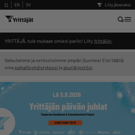
FI
EN
SV
Liity jäseneksi
Hae sivustolta tai kysy suoraan
YRITTÄJÄ, tule mukaan omiesi pariin! Liity
Yrittäjiin
.
Yrittäjien tekoälyltä
Vaikutamme ja verkostoimme ympäri Suomea! Etsi täältä
oma
paikallisyhdistyksesi
ja
aluejärjestösi
.
Hae
Suodata hakutuloksia: näytä kaikki sisältö