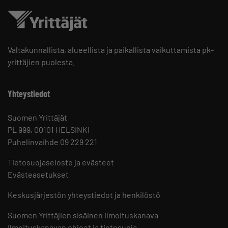
Valtakunnallista, alueellista ja paikallista vaikuttamista pk-
yrittäjien puolesta.
Yhteystiedot
Suomen Yrittäjät
PL 999, 00101 HELSINKI
Puhelinvaihde 09 229 221
Tietosuojaseloste ja evästeet
Evästeasetukset
Keskusjärjestön yhteystiedot ja henkilöstö
Suomen Yrittäjien sisäinen ilmoituskanava
Ilmoituskanavan ohjeet ja tietosuoja