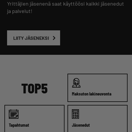
Yrittäjien
jäsenenä saat käyttöösi kaikki jäsenedut
ja palvelut!
LIITY JÄSENEKSI
TOP5
Maksuton lakineuvonta
Tapahtumat
Jäsenedut