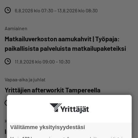
6.8.2026 klo 07:30 – 13.8.2026 klo 08:30
Aamiainen
Matkailuverkoston aamukahvit | Työpaja:
paikallisista palveluista matkailupaketeiksi
11.8.2026 klo 09:00 – 10:30
Vapaa-aika ja juhlat
Yrittäjien afterworkit Tampereella
13.8.2026 klo 17:00 – 19:00
Koulutukset ja seminaarit
Välitämme yksityisyydestäsi
Innostu sijoittamisesta – Puumila, Kihniö