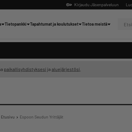
Kirjaudu Jäsenpalveluun
Luo
a
Tietopankki
Tapahtumat ja koulutukset
Tietoa meistä
Yrittäjien tekoälyltä
ma
paikallisyhdistyksesi
ja
aluejärjestösi
.
Etusivu
Espoon Seudun Yrittäjät