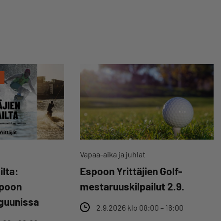
Vapaa-aika ja juhlat
ilta:
Espoon Yrittäjien Golf-
spoon
mestaruuskilpailut 2.9.
guunissa
2.9.2026 klo 08:00 – 16:00