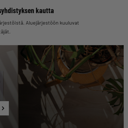
isyhdistyksen kautta
rjestöistä. Aluejärjestöön kuuluvat
äjät.