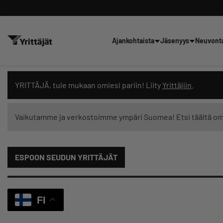
Ajankohtaista
Jäsenyys
Neuvont
Hae sivustolta tai kysy suoraan 
YRITTÄJÄ, tule mukaan omiesi pariin! Liity
Yrittäjiin
.
Vaikutamme ja verkostoimme ympäri Suomea! Etsi täältä o
Suodata hakutuloksia: näytä kaikki sisältö
ESPOON SEUDUN YRITTÄJÄT
FI