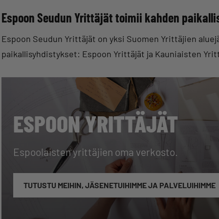
Espoon Seudun Yrittäjät toimii kahden paikall
Espoon Seudun Yrittäjät on yksi Suomen Yrittäjien aluejä
paikallisyhdistykset: Espoon Yrittäjät ja Kauniaisten Yritt
ESPOON YRITTÄJÄT
Espoolaisten yrittäjien oma verkosto.
TUTUSTU MEIHIN, JÄSENETUIHIMME JA PALVELUIHIMME