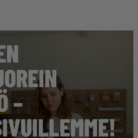
EN
UOREIN
Ö –
IVUILLEMME!