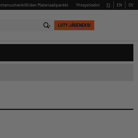
ttamushenkilöiden Materiaalipankki
Yhteystiedot
FI
EN
SV
LIITY JÄSENEKSI
Sulje
Hae