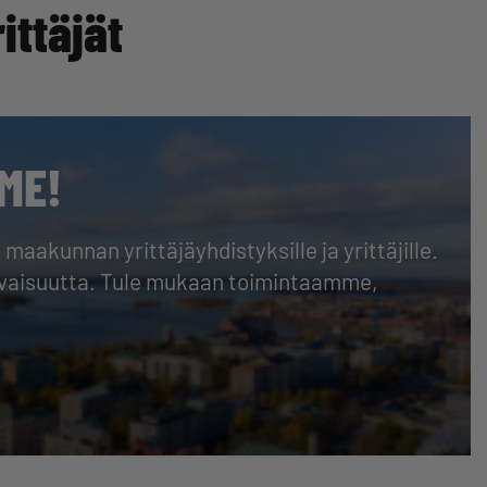
ttäjät
ME!
akunnan yrittäjäyhdistyksille ja yrittäjille.
evaisuutta. Tule mukaan toimintaamme,