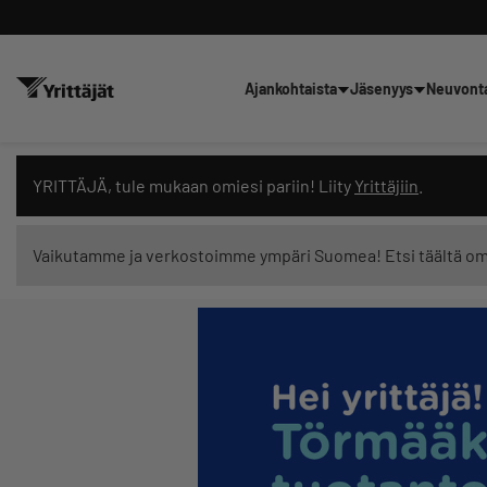
Ajankohtaista
Jäsenyys
Neuvont
Hae sivustolta tai kysy suoraan 
YRITTÄJÄ, tule mukaan omiesi pariin! Liity
Yrittäjiin
.
Vaikutamme ja verkostoimme ympäri Suomea! Etsi täältä o
Suodata hakutuloksia: näytä kaikki sisältö