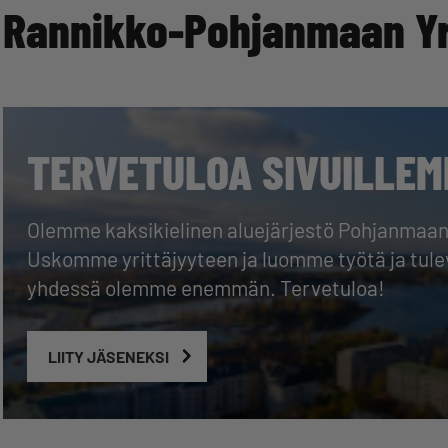
Rannikko-Pohjanmaan Yri
TERVETULOA SIVUILLEM
Olemme kaksikielinen aluejärjestö Pohjanmaan ma
Uskomme yrittäjyyteen ja luomme työtä ja tul
yhdessä olemme enemmän. Tervetuloa!
LIITY JÄSENEKSI