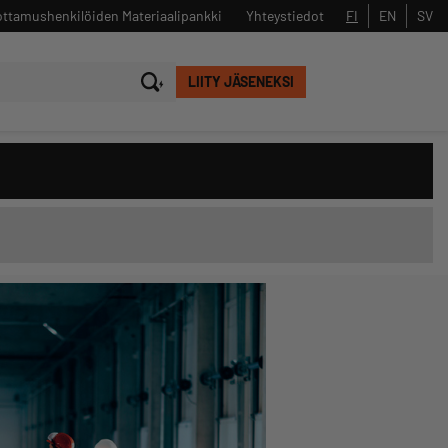
ttamushenkilöiden Materiaalipankki
Yhteystiedot
FI
EN
SV
LIITY JÄSENEKSI
Sulje
Hae