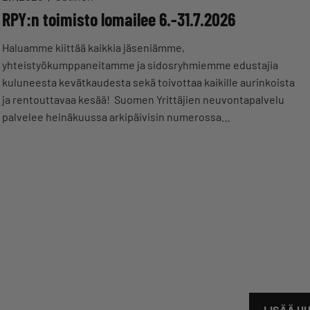
RPY:n toimisto lomailee 6.-31.7.2026
Haluamme kiittää kaikkia jäseniämme,
yhteistyökumppaneitamme ja sidosryhmiemme edustajia
kuluneesta kevätkaudesta sekä toivottaa kaikille aurinkoista
ja rentouttavaa kesää! Suomen Yrittäjien neuvontapalvelu
palvelee heinäkuussa arkipäivisin numerossa…
LISÄÄ UU