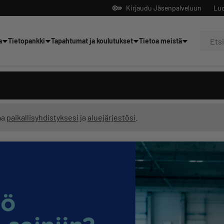
Kirjaudu Jäsenpalveluun
Luo
a
Tietopankki
Tapahtumat ja koulutukset
Tietoa meistä
Yrittäjien tekoälyltä
ma
paikallisyhdistyksesi
ja
aluejärjestösi
.