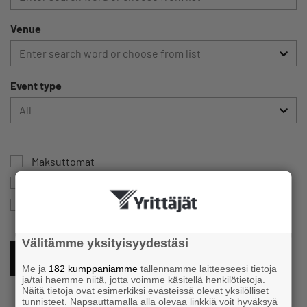
Venue
Enter search word or choose from list
Event type
All
Maksuttomat
Members free of charge
Online courses
Välitämme yksityisyydestäsi
CLEAR SEARCH WORDS
Me ja
182 kumppaniamme
tallennamme laitteeseesi tietoja
ja/tai haemme niitä, jotta voimme käsitellä henkilötietoja.
Näitä tietoja ovat esimerkiksi evästeissä olevat yksilölliset
tunnisteet. Napsauttamalla alla olevaa linkkiä voit hyväksyä
Event