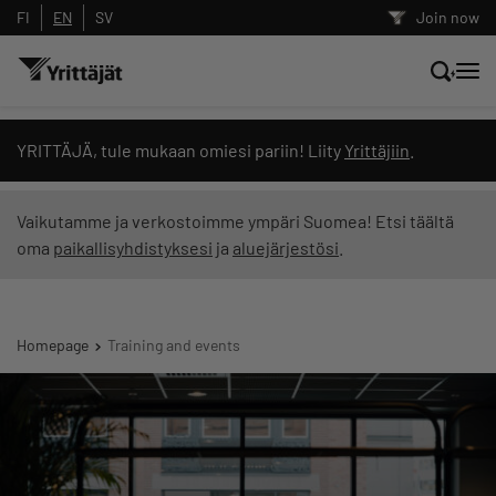
FI
EN
SV
Join now
Search news, content and training
YRITTÄJÄ, tule mukaan omiesi pariin! Liity
Yrittäjiin
.
Search
Vaikutamme ja verkostoimme ympäri Suomea! Etsi täältä
oma
paikallisyhdistyksesi
ja
aluejärjestösi
.
Search filters: show all content
Homepage
Training and events