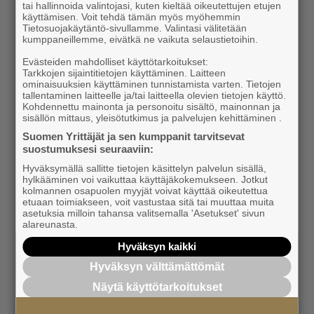
tai hallinnoida valintojasi, kuten kieltää oikeutettujen etujen
käyttämisen. Voit tehdä tämän myös myöhemmin
Veritas Pension Insurance’s Inter–KuPS Match
Tietosuojakäytäntö-sivullamme. Valintasi välitetään
kumppaneillemme, eivätkä ne vaikuta selaustietoihin.
Evening for Entrepreneurs
Evästeiden mahdolliset käyttötarkoitukset:
Veritas Pension Insurance invites entrepreneurs to
Tarkkojen sijaintitietojen käyttäminen. Laitteen
ominaisuuksien käyttäminen tunnistamista varten. Tietojen
join us for the FC Inter vs. KuPS football match on
tallentaminen laitteelle ja/tai laitteella olevien tietojen käyttö.
Monday, August 3...
Kohdennettu mainonta ja personoitu sisältö, mainonnan ja
sisällön mittaus, yleisötutkimus ja palvelujen kehittäminen .
Free
Suomen Yrittäjät ja sen kumppanit tarvitsevat
suostumuksesi seuraaviin:
8/31/2026, 05:00 PM
Hyväksymällä sallitte tietojen käsittelyn palvelun sisällä,
hylkääminen voi vaikuttaa käyttäjäkokemukseen. Jotkut
Turun Yrittäjät
kolmannen osapuolen myyjät voivat käyttää oikeutettua
etuaan toimiakseen, voit vastustaa sitä tai muuttaa muita
asetuksia milloin tahansa valitsemalla 'Asetukset' sivun
alareunasta.
Seminars and conferences
Hyväksyn kaikki
AI Training Courses – DYNAMO
Hyväksyn välttämättömät
Looking for practical examples and support for using
Näytä käyttötarkoitukset
artificial intelligence and digital platforms in your ...