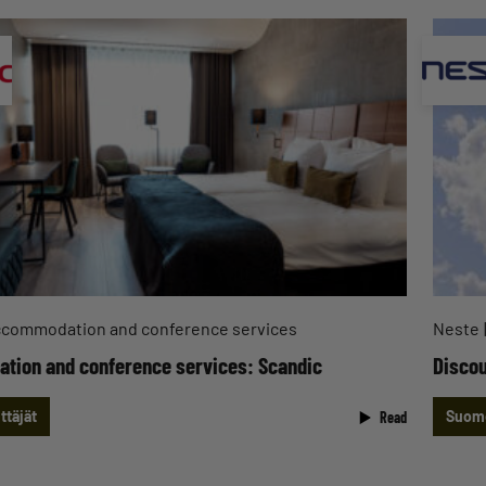
commodation and conference services
Neste
ion and conference services: Scandic
Discou
ttäjät
Suome
Read