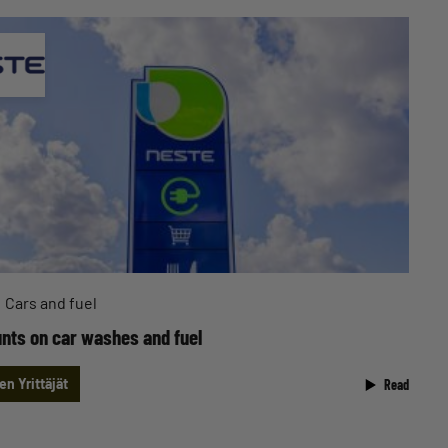
Cars and fuel
nts on car washes and fuel
n Yrittäjät
Read