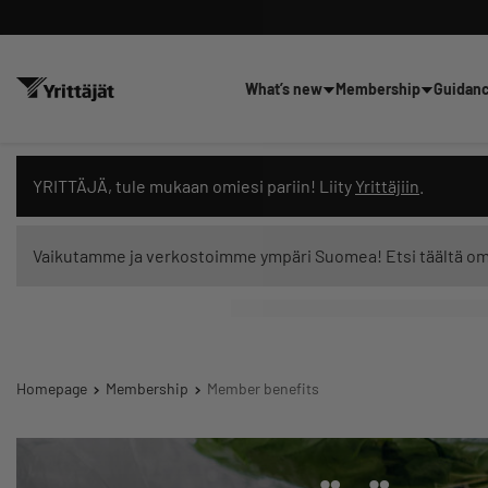
What’s new
Membership
Guidan
Search news, content and trai
YRITTÄJÄ, tule mukaan omiesi pariin! Liity
Yrittäjiin
.
Vaikutamme ja verkostoimme ympäri Suomea! Etsi täältä o
Search filters: show all content
Homepage
Membership
Member benefits