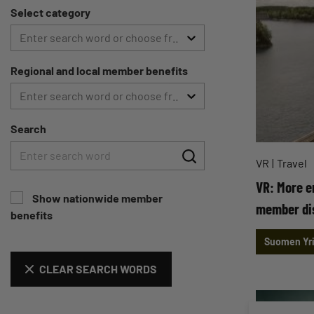
Select category
Enter search word or choose from list
Regional and local member benefits
Enter search word or choose from list
Search
VR
Travel
VR: More en
Show nationwide member
member dis
benefits
Suomen Yri
CLEAR SEARCH WORDS