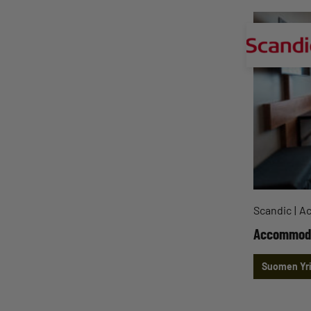
Scandic
Ac
Accommodat
Suomen Yri