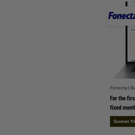
Fonecta
Bu
For the fir
fixed mont
Suomen Yri