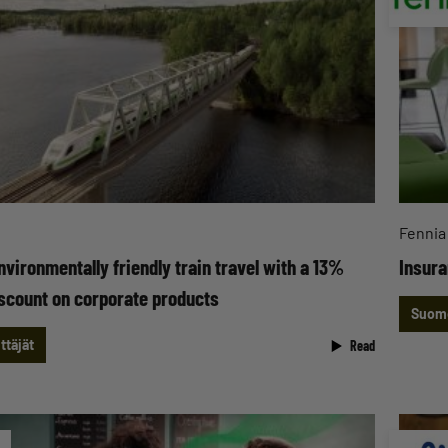
Fennia
vironmentally friendly train travel with a 13%
Insur
count on corporate products
Suome
ttäjät
Read