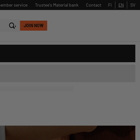
member service
Trustee's Material bank
Contact
FI
EN
SV
JOIN NOW
Close
Search