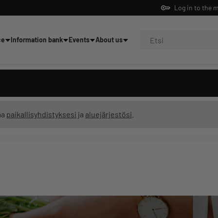
Log in to the 
ce
Information bank
Events
About us
ning
ma
paikallisyhdistyksesi
ja
aluejärjestösi
.