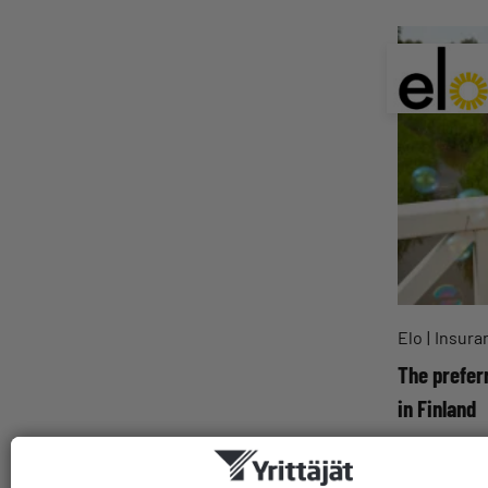
Elo
Insura
The prefer
in Finland
Suomen Yri