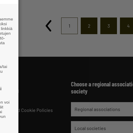
 haemme
iksi
1
2
3
4
linkkiä
 etujen
tö-
uta
/tai
tu
Choose a regional associati
jät
i
society
 HELSINKI
229 221
en voi
ät
Regional associations
ments and Cookie Policies
ai
ivun
rences
Local societies
 Details