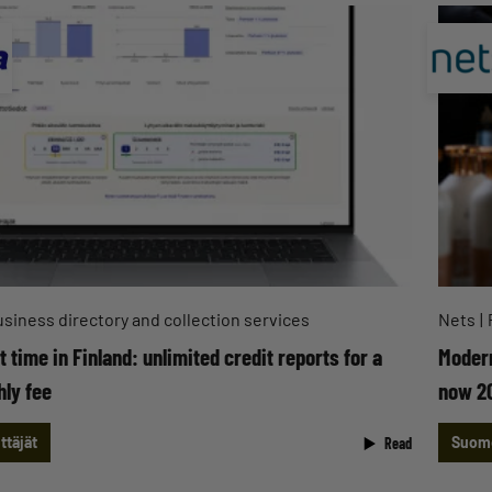
siness directory and collection services
Nets
st time in Finland: unlimited credit reports for a
Modern
hly fee
now 2
ttäjät
Suome
Read