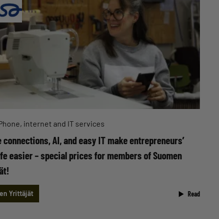
Phone, internet and IT services
 connections, AI, and easy IT make entrepreneurs’
life easier – special prices for members of Suomen
ät!
n Yrittäjät
Read