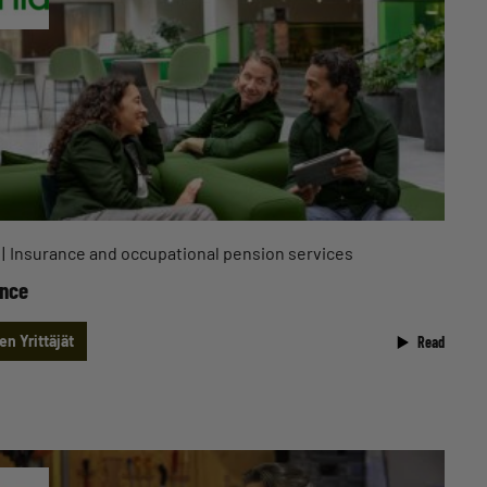
Insurance and occupational pension services
ance
n Yrittäjät
Read