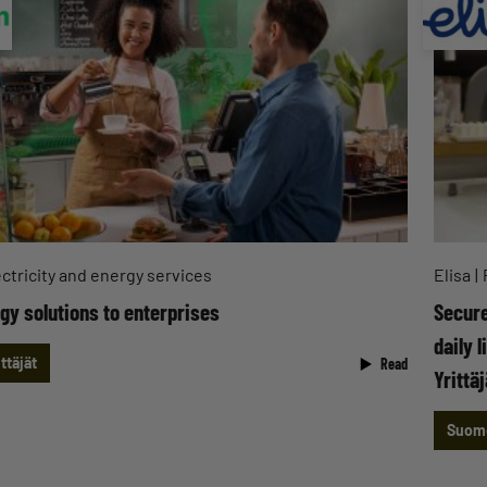
ctricity and energy services
Elisa
gy solutions to enterprises
Secure
daily 
ttäjät
Read
Yrittäj
Suome