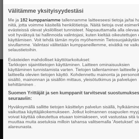
Välitämme yksityisyydestäsi
Me ja
182 kumppaniamme
tallennamme laitteeseesi tietoja ja/tai
niitä, jotta voimme käsitellä henkilötietoja. Näitä tietoja ovat esimerk
evästeissä olevat yksilölliset tunnisteet. Napsauttamalla alla olevaa 
voit hyväksyä tai hallinnoida valintojasi, kuten kieltää oikeutettujen
käyttämisen. Voit tehdä tämän myös myöhemmin Tietosuojakäytän
sivullamme. Valintasi välitetään kumppaneillemme, eivätkä ne vaik
selaustietoihin.
Evästeiden mahdolliset käyttötarkoitukset:
Tarkkojen sijaintitietojen käyttäminen. Laitteen ominaisuuksien
käyttäminen tunnistamista varten. Tietojen tallentaminen laitteelle ja
laitteella olevien tietojen käyttö. Kohdennettu mainonta ja personoi
sisältö, mainonnan ja sisällön mittaus, yleisötutkimus ja palvelujen
kehittäminen .
Suomen Yrittä
Suomen Yrittäjät ja sen kumppanit tarvitsevat suostumukses
PL 999, 00101
seuraaviin:
telephone 09 
Hyväksymällä sallitte tietojen käsittelyn palvelun sisällä, hylkäämin
National, regional and local advocacy for
vaikuttaa käyttäjäkokemukseen. Jotkut kolmannen osapuolen myyj
Privacy State
small and medium entrepreneurs.
voivat käyttää oikeutettua etuaan toimiakseen, voit vastustaa sitä t
muuttaa muita asetuksia milloin tahansa valitsemalla 'Asetukset' s
Cookie Prefe
alareunasta.
Staff Contact