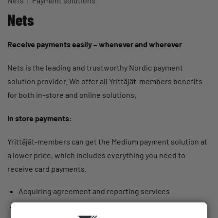
Nets
Payment solutions
Nets
Receive payments easily – whenever and wherever
Nets is the leading and trustworthy Nordic payment
solution provider. We offer all Yrittäjät-members benefits
for both in-store and online solutions.
In store payments:
Yrittäjät-members can get the Medium payment solution at
a lower price, which includes everything you need to
receive card payments.
Acquiring agreement and reporting services
Payment terminal