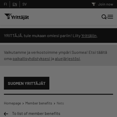
FI
EN
SV
Join now
Search news, content and training
YRITTÄJÄ, tule mukaan omiesi pariin! Liity
Yrittäjiin
.
Search
Vaikutamme ja verkostoimme ympäri Suomea! Etsi täältä
oma
paikallisyhdistyksesi
ja
aluejärjestösi
.
Search filters: show all content
SUOMEN YRITTÄJÄT
Homepage
Member benefits
Nets
To list of member benefits