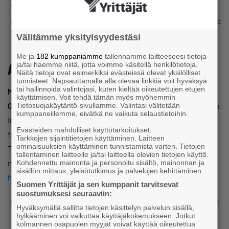
Terminal exchange service
Value added services: i.a. tipping, multiuser and dynamic
currency conversion
Välitämme yksityisyydestäsi
Me ja
182 kumppaniamme
tallennamme laitteeseesi tietoja
As a member you can get:
ja/tai haemme niitä, jotta voimme käsitellä henkilötietoja.
Näitä tietoja ovat esimerkiksi evästeissä olevat yksilölliset
tunnisteet. Napsauttamalla alla olevaa linkkiä voit hyväksyä
tai hallinnoida valintojasi, kuten kieltää oikeutettujen etujen
Medium -payment solution starting from 38 €/month +
käyttämisen. Voit tehdä tämän myös myöhemmin
0,45% per transaction
(normally +0,50 %). Payment solution
Tietosuojakäytäntö-sivullamme. Valintasi välitetään
kumppaneillemme, eivätkä ne vaikuta selaustietoihin.
includes i.a. a 4-hour terminal support and multiuser-
Evästeiden mahdolliset käyttötarkoitukset:
function for a discounted price 3 €/months (normally 10 €).
Tarkkojen sijaintitietojen käyttäminen. Laitteen
ominaisuuksien käyttäminen tunnistamista varten. Tietojen
The contract is valid fixed term for 24 months (normally 36
tallentaminen laitteelle ja/tai laitteella olevien tietojen käyttö.
moths).
You can read more about Nets’ payment solutions
Kohdennettu mainonta ja personoitu sisältö, mainonnan ja
sisällön mittaus, yleisötutkimus ja palvelujen kehittäminen .
here.
Suomen Yrittäjät ja sen kumppanit tarvitsevat
suostumuksesi seuraaviin:
Please visit the member pages at yrittajat.fi for discount
Hyväksymällä sallitte tietojen käsittelyn palvelun sisällä,
code.
hylkääminen voi vaikuttaa käyttäjäkokemukseen. Jotkut
kolmannen osapuolen myyjät voivat käyttää oikeutettua