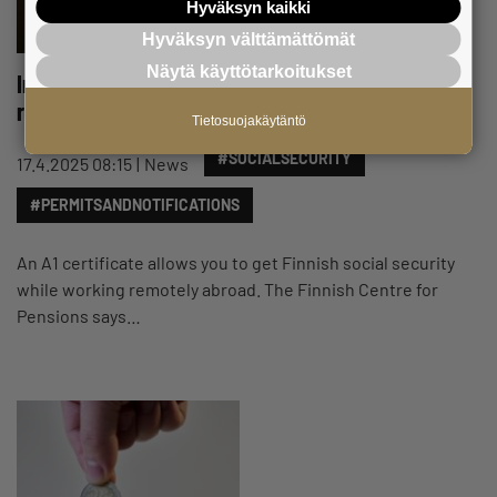
Hyväksyn kaikki
Hyväksyn välttämättömät
Näytä käyttötarkoitukset
Important document for business owners working
remotely abroad
Tietosuojakäytäntö
#SOCIALSECURITY
17.4.2025 08:15
News
#PERMITSANDNOTIFICATIONS
An A1 certificate allows you to get Finnish social security
while working remotely abroad. The Finnish Centre for
Pensions says…