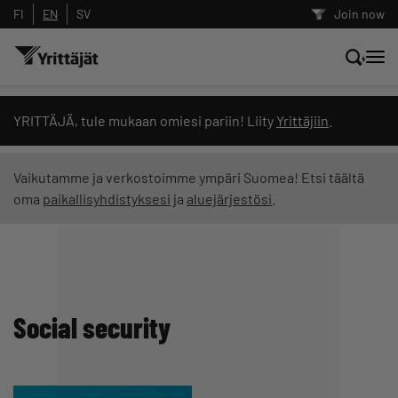
FI
EN
SV
Join now
Search news, content and training
YRITTÄJÄ, tule mukaan omiesi pariin! Liity
Yrittäjiin
.
Search
Vaikutamme ja verkostoimme ympäri Suomea! Etsi täältä
oma
paikallisyhdistyksesi
ja
aluejärjestösi
.
Search filters: show all content
Social security