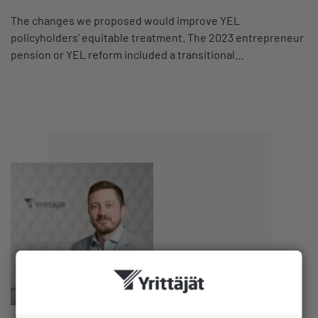
The changes we proposed would improve YEL
policyholders’ equitable treatment. The 2023 entrepreneur
pension or YEL reform included a transitional…