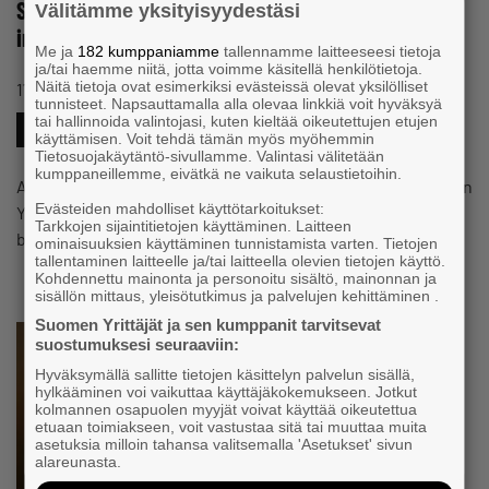
SY calls for continuation of caps on YEL income
Välitämme yksityisyydestäsi
increases
Me ja
182 kumppaniamme
tallennamme laitteeseesi tietoja
ja/tai haemme niitä, jotta voimme käsitellä henkilötietoja.
#SOCIALSECURITY
Näitä tietoja ovat esimerkiksi evästeissä olevat yksilölliset
17.4.2025 08:19
Press release
tunnisteet. Napsauttamalla alla olevaa linkkiä voit hyväksyä
tai hallinnoida valintojasi, kuten kieltää oikeutettujen etujen
#YELINSURANCE
käyttämisen. Voit tehdä tämän myös myöhemmin
Tietosuojakäytäntö-sivullamme. Valintasi välitetään
kumppaneillemme, eivätkä ne vaikuta selaustietoihin.
Ahead of the Government’s mid-term policy review, Suomen
Evästeiden mahdolliset käyttötarkoitukset:
Yrittäjät, the Finnish SME association, proposes that a cap
Tarkkojen sijaintitietojen käyttäminen. Laitteen
be set for…
ominaisuuksien käyttäminen tunnistamista varten. Tietojen
tallentaminen laitteelle ja/tai laitteella olevien tietojen käyttö.
Kohdennettu mainonta ja personoitu sisältö, mainonnan ja
sisällön mittaus, yleisötutkimus ja palvelujen kehittäminen .
Suomen Yrittäjät ja sen kumppanit tarvitsevat
suostumuksesi seuraaviin:
Hyväksymällä sallitte tietojen käsittelyn palvelun sisällä,
hylkääminen voi vaikuttaa käyttäjäkokemukseen. Jotkut
kolmannen osapuolen myyjät voivat käyttää oikeutettua
etuaan toimiakseen, voit vastustaa sitä tai muuttaa muita
asetuksia milloin tahansa valitsemalla 'Asetukset' sivun
alareunasta.