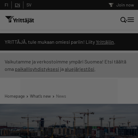
FI
EN
SV
Join now
Search news, content and training
YRITTÄJÄ, tule mukaan omiesi pariin! Liity
Yrittäjiin
.
Search
Vaikutamme ja verkostoimme ympäri Suomea! Etsi täältä
oma
paikallisyhdistyksesi
ja
aluejärjestösi
.
Search filters: show all content
Homepage
What’s new
News