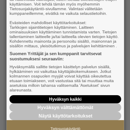
käyttämisen. Voit tehdä tämän myös myöhemmin
Tietosuojakäytäntö-sivullamme. Valintasi välitetään
12.6.2026 16:30
News
kumppaneillemme, eivätkä ne vaikuta selaustietoihin.
New ownership threshold for in-house
Evästeiden mahdolliset käyttötarkoitukset:
companies, single-bid tenders must be re-
Tarkkojen sijaintitietojen käyttäminen. Laitteen
ominaisuuksien käyttäminen tunnistamista varten. Tietojen
run
tallentaminen laitteelle ja/tai laitteella olevien tietojen käyttö.
Kohdennettu mainonta ja personoitu sisältö, mainonnan ja
sisällön mittaus, yleisötutkimus ja palvelujen kehittäminen .
12.6.2026 16:28
News
Suomen Yrittäjät ja sen kumppanit tarvitsevat
suostumuksesi seuraaviin:
Business owner: submit this information,
Hyväksymällä sallitte tietojen käsittelyn palvelun sisällä,
avoid penalty
hylkääminen voi vaikuttaa käyttäjäkokemukseen. Jotkut
kolmannen osapuolen myyjät voivat käyttää oikeutettua
etuaan toimiakseen, voit vastustaa sitä tai muuttaa muita
asetuksia milloin tahansa valitsemalla 'Asetukset' sivun
alareunasta.
See all our news
Hyväksyn kaikki
Hyväksyn välttämättömät
You can search news by adjusting the filters
Näytä käyttötarkoitukset
Tietosuojakäytäntö