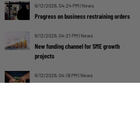
6/12/2026, 04:24 PM
|
News
Progress on business restraining orders
6/12/2026, 04:21 PM
|
News
New funding channel for SME growth
projects
6/12/2026, 04:18 PM
|
News
Good news from Finnvera: popular loan
application period extended
6/12/2026, 04:16 PM
|
News
Suomen Yrittäjät: Regulator for long
payment terms must be set up without