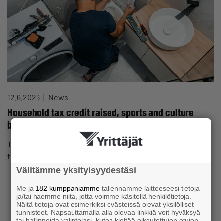
12.6.2026
News
Household tax credit raised, sports and culture
benefit increased
The maximum household tax credit will temporarily rise
from €1,600 to €2,100 this year and next year.
Välitämme yksityisyydestäsi
12.6.2026 16:32
News
Me ja
182 kumppaniamme
tallennamme laitteeseesi tietoja
ja/tai haemme niitä, jotta voimme käsitellä henkilötietoja.
Insurance won’t cover drone damage to
Näitä tietoja ovat esimerkiksi evästeissä olevat yksilölliset
tunnisteet. Napsauttamalla alla olevaa linkkiä voit hyväksyä
your business
tai hallinnoida valintojasi, kuten kieltää oikeutettujen etujen