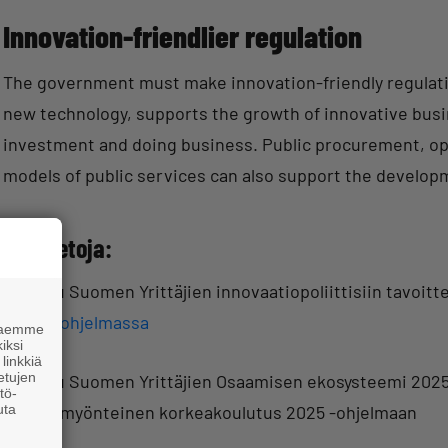
Innovation-friendlier regulation
The government must make innovation-friendly regulat
new technology, supports the growth of innovative busi
investment and doing business. Public procurement, o
models of public services can also support the develop
Lisätietoja:
Tutustu Suomen Yrittäjien innovaatiopoliittisiin tavoitt
tavoiteohjelmassa
 haemme
iksi
linkkiä
 etujen
Tutustu Suomen Yrittäjien Osaamisen ekosysteemi 2025:
tö-
uta
Yrittäjämyönteinen korkeakoulutus 2025 -ohjelmaan