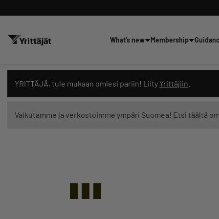
What’s new
Membership
Guidan
Search news, content and trai
YRITTÄJÄ, tule mukaan omiesi pariin! Liity
Yrittäjiin
.
Vaikutamme ja verkostoimme ympäri Suomea! Etsi täältä o
Search filters: show all content