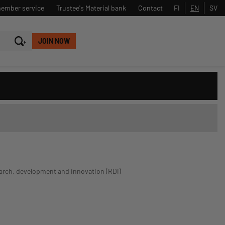
member service
Trustee's Material bank
Contact
FI
EN
SV
JOIN NOW
Close
Search
arch, development and innovation (RDI)