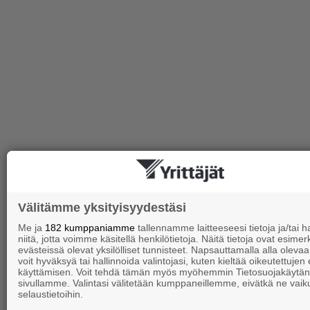
Välitämme yksityisyydestäsi
Me ja
182 kumppaniamme
tallennamme laitteeseesi tietoja ja/tai
niitä, jotta voimme käsitellä henkilötietoja. Näitä tietoja ovat esimerk
evästeissä olevat yksilölliset tunnisteet. Napsauttamalla alla olevaa 
voit hyväksyä tai hallinnoida valintojasi, kuten kieltää oikeutettujen
käyttämisen. Voit tehdä tämän myös myöhemmin Tietosuojakäytän
sivullamme. Valintasi välitetään kumppaneillemme, eivätkä ne vaik
selaustietoihin.