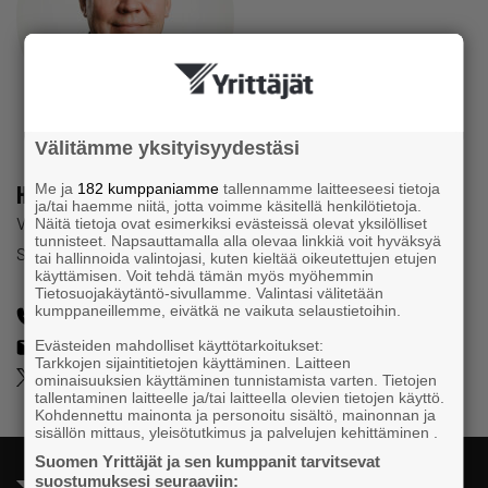
Välitämme yksityisyydestäsi
Harri Jaskari
Me ja
182 kumppaniamme
tallennamme laitteeseesi tietoja
ja/tai haemme niitä, jotta voimme käsitellä henkilötietoja.
Vice President
Näitä tietoja ovat esimerkiksi evästeissä olevat yksilölliset
tunnisteet. Napsauttamalla alla olevaa linkkiä voit hyväksyä
Suomen Yrittäjät
tai hallinnoida valintojasi, kuten kieltää oikeutettujen etujen
käyttämisen. Voit tehdä tämän myös myöhemmin
Tietosuojakäytäntö-sivullamme. Valintasi välitetään
kumppaneillemme, eivätkä ne vaikuta selaustietoihin.
050 512 2874
harri.jaskari@yrittajat.fi
Evästeiden mahdolliset käyttötarkoitukset:
Tarkkojen sijaintitietojen käyttäminen. Laitteen
@harrijaskari2
ominaisuuksien käyttäminen tunnistamista varten. Tietojen
tallentaminen laitteelle ja/tai laitteella olevien tietojen käyttö.
Kohdennettu mainonta ja personoitu sisältö, mainonnan ja
sisällön mittaus, yleisötutkimus ja palvelujen kehittäminen .
Suomen Yrittäjät ja sen kumppanit tarvitsevat
suostumuksesi seuraaviin: