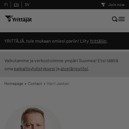
FI
EN
SV
Join now
Search news, content and training
YRITTÄJÄ, tule mukaan omiesi pariin! Liity
Yrittäjiin
.
Search
Vaikutamme ja verkostoimme ympäri Suomea! Etsi täältä
oma
paikallisyhdistyksesi
ja
aluejärjestösi
.
Search filters: show all content
Homepage
Contact
Harri Jaskari