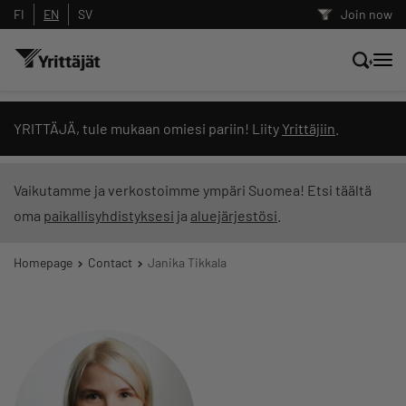
FI
EN
SV
Join now
Search news, content and training
YRITTÄJÄ, tule mukaan omiesi pariin! Liity
Yrittäjiin
.
Search
Vaikutamme ja verkostoimme ympäri Suomea! Etsi täältä
oma
paikallisyhdistyksesi
ja
aluejärjestösi
.
Search filters: show all content
Homepage
Contact
Janika Tikkala