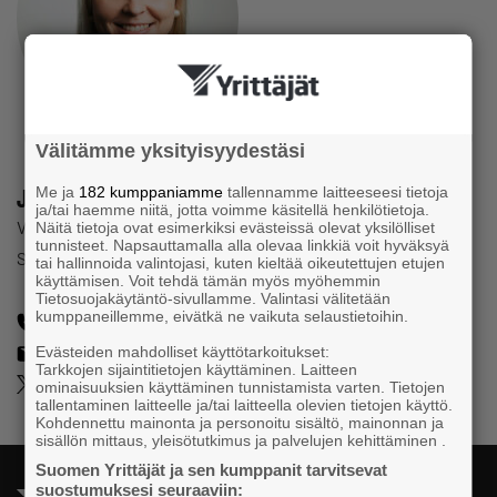
Välitämme yksityisyydestäsi
Janika Tikkala
Me ja
182 kumppaniamme
tallennamme laitteeseesi tietoja
ja/tai haemme niitä, jotta voimme käsitellä henkilötietoja.
Vice President Communications
Näitä tietoja ovat esimerkiksi evästeissä olevat yksilölliset
tunnisteet. Napsauttamalla alla olevaa linkkiä voit hyväksyä
Suomen Yrittäjät
tai hallinnoida valintojasi, kuten kieltää oikeutettujen etujen
käyttämisen. Voit tehdä tämän myös myöhemmin
Tietosuojakäytäntö-sivullamme. Valintasi välitetään
kumppaneillemme, eivätkä ne vaikuta selaustietoihin.
09 2292 2934
,
046 923 4386
janika.tikkala@yrittajat.fi
Evästeiden mahdolliset käyttötarkoitukset:
Tarkkojen sijaintitietojen käyttäminen. Laitteen
@jatikkala
ominaisuuksien käyttäminen tunnistamista varten. Tietojen
tallentaminen laitteelle ja/tai laitteella olevien tietojen käyttö.
Kohdennettu mainonta ja personoitu sisältö, mainonnan ja
sisällön mittaus, yleisötutkimus ja palvelujen kehittäminen .
Suomen Yrittäjät ja sen kumppanit tarvitsevat
suostumuksesi seuraaviin: