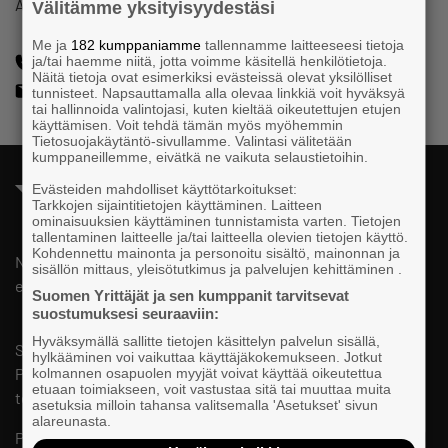
Adeptus Oy
Välitämme yksityisyydestäsi
Me ja
182 kumppaniamme
tallennamme laitteeseesi tietoja
+358 40 6482903
ja/tai haemme niitä, jotta voimme käsitellä henkilötietoja.
Näitä tietoja ovat esimerkiksi evästeissä olevat yksilölliset
pavel.maksimenko@adeptus.fi
tunnisteet. Napsauttamalla alla olevaa linkkiä voit hyväksyä
tai hallinnoida valintojasi, kuten kieltää oikeutettujen etujen
käyttämisen. Voit tehdä tämän myös myöhemmin
Tietosuojakäytäntö-sivullamme. Valintasi välitetään
kumppaneillemme, eivätkä ne vaikuta selaustietoihin.
Evästeiden mahdolliset käyttötarkoitukset:
Tarkkojen sijaintitietojen käyttäminen. Laitteen
ominaisuuksien käyttäminen tunnistamista varten. Tietojen
tallentaminen laitteelle ja/tai laitteella olevien tietojen käyttö.
Kohdennettu mainonta ja personoitu sisältö, mainonnan ja
National, regional and local advocacy for small and medium
sisällön mittaus, yleisötutkimus ja palvelujen kehittäminen .
entrepreneurs.
Suomen Yrittäjät ja sen kumppanit tarvitsevat
suostumuksesi seuraaviin:
Hyväksymällä sallitte tietojen käsittelyn palvelun sisällä,
Suomen Yrittäjät
hylkääminen voi vaikuttaa käyttäjäkokemukseen. Jotkut
PL 999, 00101 HELSINKI
kolmannen osapuolen myyjät voivat käyttää oikeutettua
etuaan toimiakseen, voit vastustaa sitä tai muuttaa muita
telephone 09 229 221
asetuksia milloin tahansa valitsemalla 'Asetukset' sivun
alareunasta.
Privacy Statements and Cookie Policies