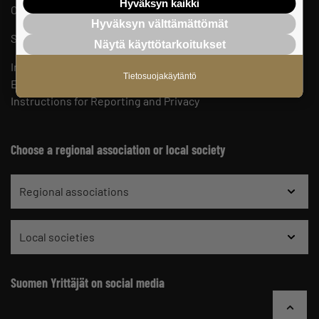
Hyväksyn kaikki
Cookie Preferences
Hyväksyn välttämättömät
Staff Contact Details
Näytä käyttötarkoitukset
Internal Reporting Channel of the Federation of Finnish
Tietosuojakäytäntö
Enterprises
Instructions for Reporting and Privacy
Choose a regional association or local society
Regional associations
Local societies
Suomen Yrittäjät on social media