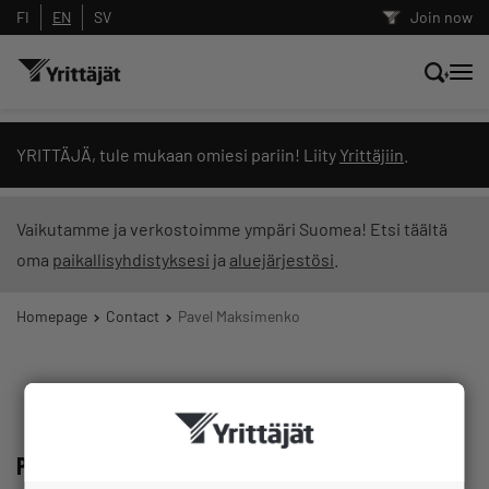
FI
EN
SV
Join now
Search news, content and training
YRITTÄJÄ, tule mukaan omiesi pariin! Liity
Yrittäjiin
.
Search
Vaikutamme ja verkostoimme ympäri Suomea! Etsi täältä
oma
paikallisyhdistyksesi
ja
aluejärjestösi
.
Search filters: show all content
Homepage
Contact
Pavel Maksimenko
Pavel Maksimenko