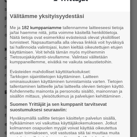
Objective:
To highlight the enormous potential that
students requiring special support and individuals with
Välitämme yksityisyydestäsi
partial work ability bring to working life. The event will also
recognise and showcase the best collaboration initiatives
Me ja
182 kumppaniamme
tallennamme laitteeseesi tietoja
ja/tai haemme niitä, jotta voimme käsitellä henkilötietoja.
of 2026.
Näitä tietoja ovat esimerkiksi evästeissä olevat yksilölliset
tunnisteet. Napsauttamalla alla olevaa linkkiä voit hyväksyä
tai hallinnoida valintojasi, kuten kieltää oikeutettujen etujen
Keynote Speaker:
The webinar’s keynote speaker is active
käyttämisen. Voit tehdä tämän myös myöhemmin
Tietosuojakäytäntö-sivullamme. Valintasi välitetään
content creator and para-athlete
Antti Ahtilinna
, who is
kumppaneillemme, eivätkä ne vaikuta selaustietoihin.
particularly well known on TikTok and Instagram. Antti is
Evästeiden mahdolliset käyttötarkoitukset:
recognised for combining themes of diversity and humour
Tarkkojen sijaintitietojen käyttäminen. Laitteen
ominaisuuksien käyttäminen tunnistamista varten. Tietojen
in his content. He has also appeared in Season 2 of
Sointu
tallentaminen laitteelle ja/tai laitteella olevien tietojen käyttö.
Kohdennettu mainonta ja personoitu sisältö, mainonnan ja
Borg & Tyrkyt
and Season 8 of
Elossa 24h
.
sisällön mittaus, yleisötutkimus ja palvelujen kehittäminen .
Suomen Yrittäjät ja sen kumppanit tarvitsevat
In his presentation, Antti will share his personal journey of
suostumuksesi seuraaviin:
finding direction through difference, courage and
Hyväksymällä sallitte tietojen käsittelyn palvelun sisällä,
hylkääminen voi vaikuttaa käyttäjäkokemukseen. Jotkut
experimentation, leading to a career as an athlete and
kolmannen osapuolen myyjät voivat käyttää oikeutettua
content creator – a field where one’s own voice and story
etuaan toimiakseen, voit vastustaa sitä tai muuttaa muita