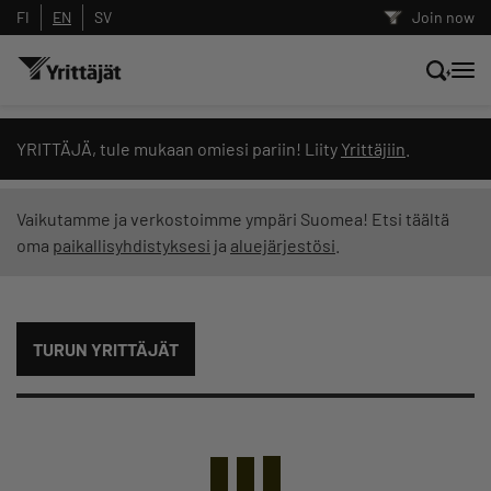
FI
EN
SV
Join now
Search news, content and training
YRITTÄJÄ, tule mukaan omiesi pariin! Liity
Yrittäjiin
.
Search
Vaikutamme ja verkostoimme ympäri Suomea! Etsi täältä
oma
paikallisyhdistyksesi
ja
aluejärjestösi
.
Search filters: show all content
TURUN YRITTÄJÄT