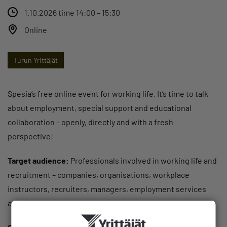
1.10.2026 time 14:00 – 15:30
Online
Turun Yrittäjät
Spesia’s free online event for working life. It’s time to talk
about employment, special support and educational
collaboration – openly, directly and with a fresh
perspective!
Target audience:
Professionals involved in working life and
recruitment – companies, organisations, workplace
instructors, recruiters, managers, employment services
and NGOs.