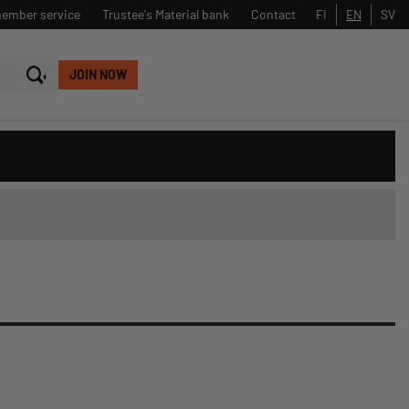
member service
Trustee's Material bank
Contact
FI
EN
SV
JOIN NOW
Close
Search