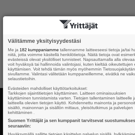
Välitämme yksityisyydestäsi
Me ja
182 kumppaniamme
tallennamme laitteeseesi tietoja ja/tai
niitä, jotta voimme käsitellä henkilötietoja. Näitä tietoja ovat esimerk
evästeissä olevat yksilölliset tunnisteet. Napsauttamalla alla olevaa 
voit hyväksyä tai hallinnoida valintojasi, kuten kieltää oikeutettujen
käyttämisen. Voit tehdä tämän myös myöhemmin Tietosuojakäytän
sivullamme. Valintasi välitetään kumppaneillemme, eivätkä ne vaik
selaustietoihin.
Evästeiden mahdolliset käyttötarkoitukset:
Tarkkojen sijaintitietojen käyttäminen. Laitteen ominaisuuksien
käyttäminen tunnistamista varten. Tietojen tallentaminen laitteelle ja
laitteella olevien tietojen käyttö. Kohdennettu mainonta ja personoi
sisältö, mainonnan ja sisällön mittaus, yleisötutkimus ja palvelujen
kehittäminen .
Suomen Yrittä
Suomen Yrittäjät ja sen kumppanit tarvitsevat suostumukses
PL 999, 00101
seuraaviin:
telephone 09 
Hyväksymällä sallitte tietojen käsittelyn palvelun sisällä, hylkäämin