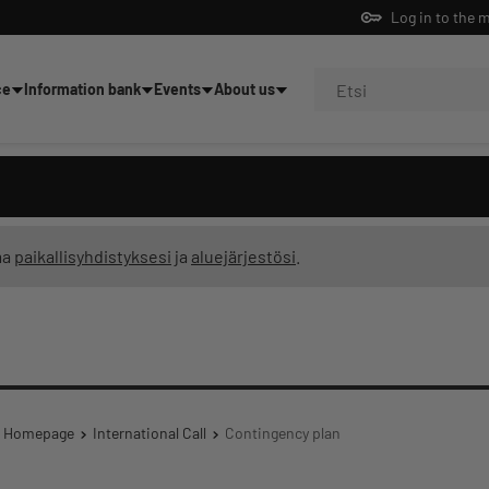
Log in to the 
ce
Information bank
Events
About us
ning
ma
paikallisyhdistyksesi
ja
aluejärjestösi
.
Homepage
International Call
Contingency plan