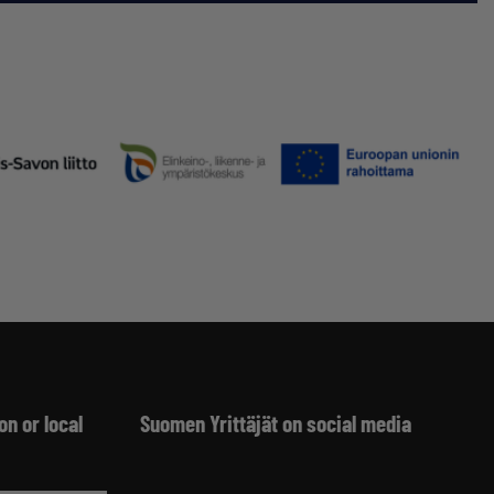
on or local
Suomen Yrittäjät on social media