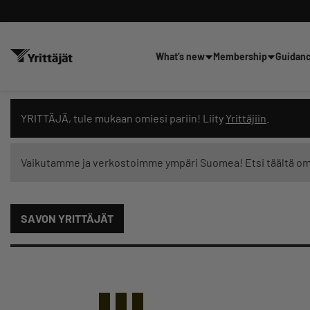
What’s new
Membership
Guidan
Search news, content and trai
YRITTÄJÄ, tule mukaan omiesi pariin! Liity
Yrittäjiin
.
Vaikutamme ja verkostoimme ympäri Suomea! Etsi täältä o
Search filters: show all content
SAVON YRITTÄJÄT