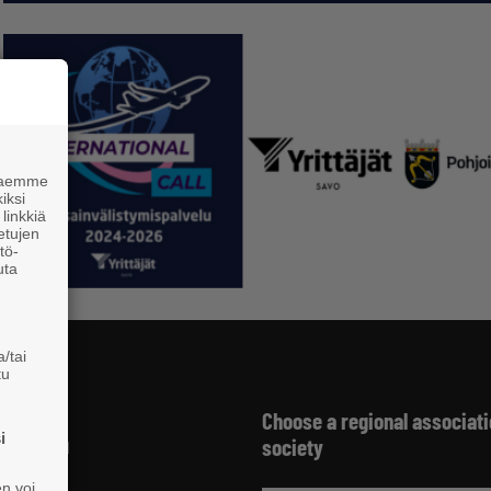
 haemme
iksi
linkkiä
 etujen
tö-
uta
/tai
tu
Choose a regional associati
jät
i
society
 HELSINKI
229 221
en voi