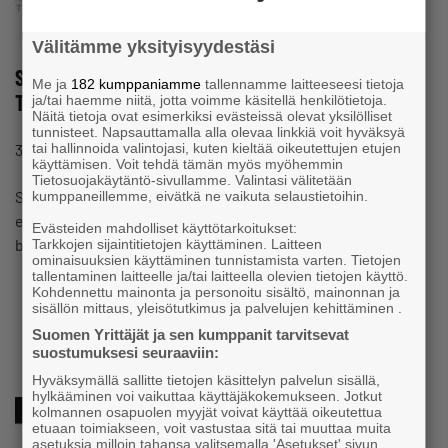
Välitämme yksityisyydestäsi
Suomen Yrittäjät & Startup Refugees Raodshow in
Me ja
182 kumppaniamme
tallennamme laitteeseesi tietoja
Tampere
ja/tai haemme niitä, jotta voimme käsitellä henkilötietoja.
Näitä tietoja ovat esimerkiksi evästeissä olevat yksilölliset
tunnisteet. Napsauttamalla alla olevaa linkkiä voit hyväksyä
#ESTABLISHMENTOFCOMPANIES
31.8.2022 19:12
tai hallinnoida valintojasi, kuten kieltää oikeutettujen etujen
Event
käyttämisen. Voit tehdä tämän myös myöhemmin
Tietosuojakäytäntö-sivullamme. Valintasi välitetään
Suomen Yrittäjät and Startup Refugees are welcoming
kumppaneillemme, eivätkä ne vaikuta selaustietoihin.
entrepreneurs and anyone who is interested in starting a
Evästeiden mahdolliset käyttötarkoitukset:
business to a networking event on Sep…
Tarkkojen sijaintitietojen käyttäminen. Laitteen
ominaisuuksien käyttäminen tunnistamista varten. Tietojen
tallentaminen laitteelle ja/tai laitteella olevien tietojen käyttö.
Kohdennettu mainonta ja personoitu sisältö, mainonnan ja
sisällön mittaus, yleisötutkimus ja palvelujen kehittäminen .
Suomen Yrittäjät ja sen kumppanit tarvitsevat
suostumuksesi seuraaviin:
Hyväksymällä sallitte tietojen käsittelyn palvelun sisällä,
hylkääminen voi vaikuttaa käyttäjäkokemukseen. Jotkut
kolmannen osapuolen myyjät voivat käyttää oikeutettua
etuaan toimiakseen, voit vastustaa sitä tai muuttaa muita
asetuksia milloin tahansa valitsemalla 'Asetukset' sivun