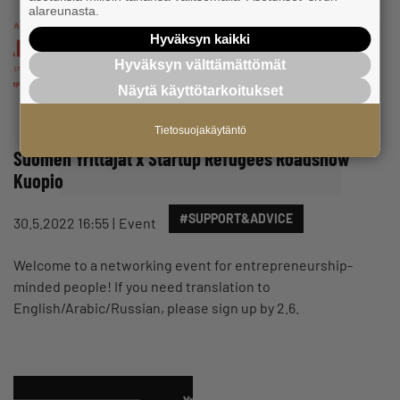
alareunasta.
Hyväksyn kaikki
Hyväksyn välttämättömät
Näytä käyttötarkoitukset
Tietosuojakäytäntö
Suomen Yrittäjät x Startup Refugees Roadshow
Kuopio
#SUPPORT&ADVICE
30.5.2022 16:55
Event
Welcome to a networking event for entrepreneurship-
minded people! If you need translation to
English/Arabic/Russian, please sign up by 2.6.