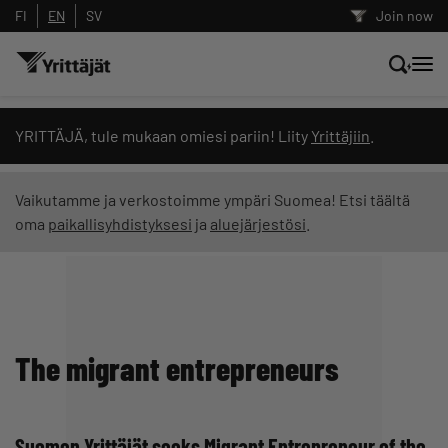
FI
EN
SV
Join now
Search news, content and training
YRITTÄJÄ, tule mukaan omiesi pariin! Liity
Yrittäjiin
.
Search
Vaikutamme ja verkostoimme ympäri Suomea! Etsi täältä
oma
paikallisyhdistyksesi
ja
aluejärjestösi
.
Search filters: show all content
The migrant entrepreneurs
Suomen Yrittäjät seeks Migrant Entrepreneur of the