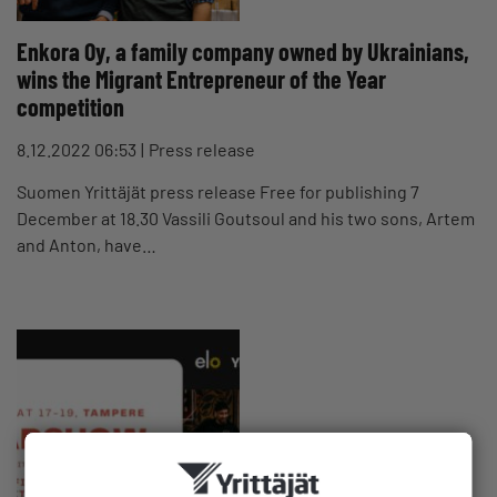
Enkora Oy, a family company owned by Ukrainians,
wins the Migrant Entrepreneur of the Year
competition
8.12.2022 06:53
Press release
Suomen Yrittäjät press release Free for publishing 7
December at 18.30 Vassili Goutsoul and his two sons, Artem
and Anton, have…