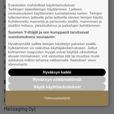
Evästeiden mahdolliset käyttötarkoitukset:
Sole entrepreneur counselling:
No matter how small your
Tarkkojen sijaintitietojen käyttäminen. Laitteen
ominaisuuksien käyttäminen tunnistamista varten. Tietojen
problem is, our counselling service, targeted to
tallentaminen laitteelle ja/tai laitteella olevien tietojen käyttö.
entrepreneurs running their businesses by themselves, is
Kohdennettu mainonta ja personoitu sisältö, mainonnan ja
sisällön mittaus, yleisötutkimus ja palvelujen kehittäminen .
ready to help you with your everyday challenges! Give us a
Suomen Yrittäjät ja sen kumppanit tarvitsevat
call!
suostumuksesi seuraaviin:
Hyväksymällä sallitte tietojen käsittelyn palvelun sisällä,
Turun Yrittäjät ry office and event info:
hylkääminen voi vaikuttaa käyttäjäkokemukseen. Jotkut
kolmannen osapuolen myyjät voivat käyttää oikeutettua
Address: Brahenkatu 20, 2nd floor, 20100 Turku
etuaan toimiakseen, voit vastustaa sitä tai muuttaa muita
asetuksia milloin tahansa valitsemalla 'Asetukset' sivun
Email: turun@yrittajat.fi
alareunasta.
Phone: 050 384 5456
Hyväksyn kaikki
Hyväksyn välttämättömät
Billing Information:
Näytä käyttötarkoitukset
E-invoice address: 003714918170
Tietosuojakäytäntö
Intermediary code: 003723327487 (Apix
Messaging Oy)