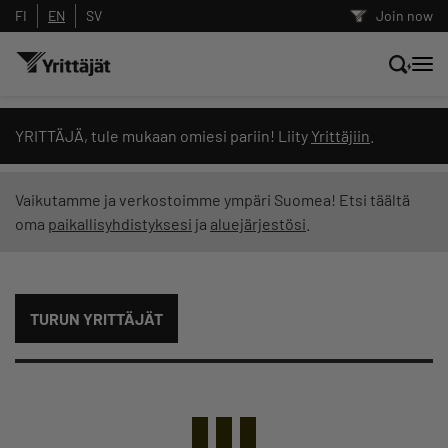
FI
EN
SV
Join now
Search news, content and training
YRITTÄJÄ, tule mukaan omiesi pariin! Liity
Yrittäjiin
.
Search
Vaikutamme ja verkostoimme ympäri Suomea! Etsi täältä
oma
paikallisyhdistyksesi
ja
aluejärjestösi
.
Search filters: show all content
TURUN YRITTÄJÄT