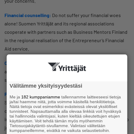
your concerns.
Financial counselling:
Do not suffer your financial woes
alone! Suomen Yrittäjät and its regional associations
cooperate with partners such as Business Mentors Finland
in the regional realisation of the Entrepreneur’s Financial
Aid service.
Ownership transfer counselling:
Ensure a successful
acquisition and consult the Suomen Yrittäjät counselling
service in ownership transfer matters.
Välitämme yksityisyydestäsi
Procurement counselling:
The regional advisors of
Me ja
182 kumppaniamme
tallennamme laitteeseesi tietoja
ja/tai haemme niitä, jotta voimme käsitellä henkilötietoja.
Suomen Yrittäjät are familiar with the specific
Näitä tietoja ovat esimerkiksi evästeissä olevat yksilölliset
characteristics and key individuals related to procurement
tunnisteet. Napsauttamalla alla olevaa linkkiä voit hyväksyä
tai hallinnoida valintojasi, kuten kieltää oikeutettujen etujen
in the area. The regional advisor in Turku is Jorma Saariketo
käyttämisen. Voit tehdä tämän myös myöhemmin
Tietosuojakäytäntö-sivullamme. Valintasi välitetään
jorma.saariketo(at)yrittajat.fi
kumppaneillemme, eivätkä ne vaikuta selaustietoihin.