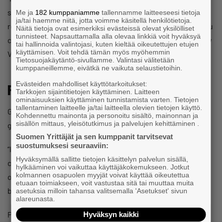
spent a lot of nights in the restaurant coming up with
Me ja
182 kumppaniamme
tallennamme laitteeseesi tietoja
ja/tai haemme niitä, jotta voimme käsitellä henkilötietoja.
recipes. But creativity is at its best under pressure, and you
Näitä tietoja ovat esimerkiksi evästeissä olevat yksilölliset
tunnisteet. Napsauttamalla alla olevaa linkkiä voit hyväksyä
come up with all sorts of ideas in the wee hours. That’s how
tai hallinnoida valintojasi, kuten kieltää oikeutettujen etujen
käyttämisen. Voit tehdä tämän myös myöhemmin
Vöner saw the light of day,” Siva Parlar says.
Tietosuojakäytäntö-sivullamme. Valintasi välitetään
kumppaneillemme, eivätkä ne vaikuta selaustietoihin.
Evästeiden mahdolliset käyttötarkoitukset:
Forward with grit
Tarkkojen sijaintitietojen käyttäminen. Laitteen
ominaisuuksien käyttäminen tunnistamista varten. Tietojen
tallentaminen laitteelle ja/tai laitteella olevien tietojen käyttö.
Grit and a resilient character helped Parlar, and he did not
Kohdennettu mainonta ja personoitu sisältö, mainonnan ja
sisällön mittaus, yleisötutkimus ja palvelujen kehittäminen .
give up.
Suomen Yrittäjät ja sen kumppanit tarvitsevat
suostumuksesi seuraaviin:
“I believe that all of us business owners share the same
Hyväksymällä sallitte tietojen käsittelyn palvelun sisällä,
character. We move forward with our sights firmly set on
hylkääminen voi vaikuttaa käyttäjäkokemukseen. Jotkut
kolmannen osapuolen myyjät voivat käyttää oikeutettua
our goals. There are days when you just want to quit it all,
etuaan toimiakseen, voit vastustaa sitä tai muuttaa muita
but you just don’t give up.”
asetuksia milloin tahansa valitsemalla 'Asetukset' sivun
alareunasta.
Parlar believed he would make a breakthrough sooner or
Hyväksyn kaikki