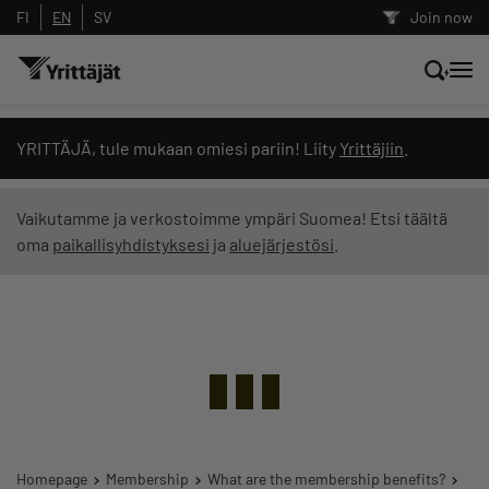
FI
EN
SV
Join now
Search news, content and training
YRITTÄJÄ, tule mukaan omiesi pariin! Liity
Yrittäjiin
.
Search
Vaikutamme ja verkostoimme ympäri Suomea! Etsi täältä
oma
paikallisyhdistyksesi
ja
aluejärjestösi
.
Search filters: show all content
Homepage
Membership
What are the membership benefits?