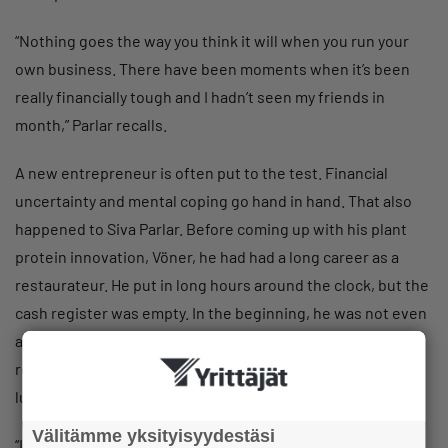
“Nothing goes the way you think it will when you run your
own business. There have been moments when it’s been
really financially tough and I hadn’t seen my friends in
month,” Parlar recalls.
A new entrepreneur is often put to the test. Financial
uncertainty and mental coping go hand in hand. That also
happened to Siva Parlar. Before coming up with his plant
protein innovation, Vöner, he had had a long career as a
restaurateur. He put in long hours around the clock, but the
cash register was empty. In the beginning, he was not even
able to pay himself a salary. He hit rock bottom when his
restaurant once served a total of two customers one
lunchtime.
Välitämme yksityisyydestäsi
“I had to do a lot of work to get customers coming back in. I