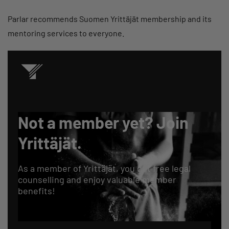
Parlar recommends Suomen Yrittäjät membership and its
mentoring services to everyone.
Not a member yet? Join
Yrittäjät.
As a member of Yrittäjät, you get free legal
counselling and enjoy valuable member
benefits!