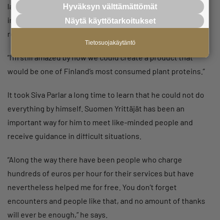
later. And he did. The Vöner was the big vegetarian
Hyväksyn välttämättömät
invention of the time and part of the Finnish vegan food
Näytä käyttötarkoitukset
revolution.
Tietosuojakäytäntö
“I’m still amazed by how we could create a product that
would be one of Finland’s most consumed plant proteins.”
It took Siva Parlar a long time to learn that he could not do
everything by himself. Suomen Yrittäjät has been an
important way for him to meet like-minded people and
receive guidance in difficult situations.
“Along the way there have been people who charge
hundreds of euros per hour for their services but have
nevertheless helped me for free. You don’t forget
encounters and people like that, and no amount of thanks
will ever be enough,” he says.