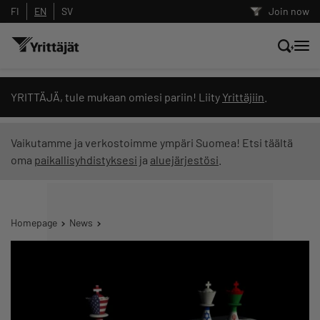
FI
EN
SV
Join now
Search news, content and training
YRITTÄJÄ, tule mukaan omiesi pariin! Liity
Yrittäjiin
.
Search
Vaikutamme ja verkostoimme ympäri Suomea! Etsi täältä
oma
paikallisyhdistyksesi
ja
aluejärjestösi
.
Search filters: show all content
Homepage
News