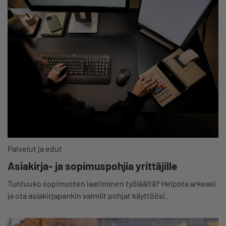
Palvelut ja edut
Asiakirja- ja sopimuspohjia yrittäjille
Tuntuuko sopimusten laatiminen työläältä? Helpota arkeasi
ja ota asiakirjapankin valmiit pohjat käyttöösi.