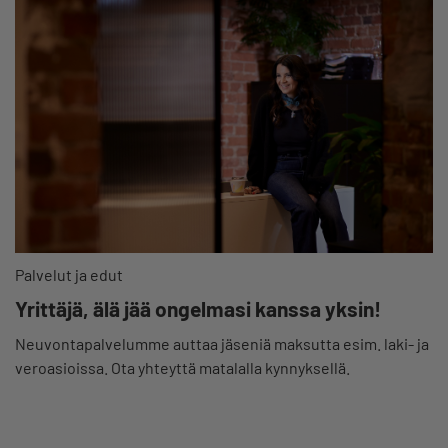
Palvelut ja edut
Yrittäjä, älä jää ongelmasi kanssa yksin!
Neuvontapalvelumme auttaa jäseniä maksutta esim. laki- ja
veroasioissa. Ota yhteyttä matalalla kynnyksellä.