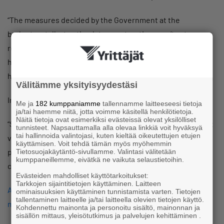
“The measures decided by the Government at the
budgetary talks to stimulate construction aren’t yet
reflected in the balance figure, and weakness in the
housing market, caused by low consumer confidence, is
holding back the outlook for construction.”
Välitämme yksityisyydestäsi
Indicators for the other main sectors improved in April.
Me ja
182 kumppaniamme
tallennamme laitteeseesi tietoja
ja/tai haemme niitä, jotta voimme käsitellä henkilötietoja.
Näitä tietoja ovat esimerkiksi evästeissä olevat yksilölliset
“Somewhat surprisingly, the increase in confidence is most
tunnisteet. Napsauttamalla alla olevaa linkkiä voit hyväksyä
tai hallinnoida valintojasi, kuten kieltää oikeutettujen etujen
visible in retail, which has traditionally been sensitive to
käyttämisen. Voit tehdä tämän myös myöhemmin
private consumption and developments in consumer
Tietosuojakäytäntö-sivullamme. Valintasi välitetään
kumppaneillemme, eivätkä ne vaikuta selaustietoihin.
confidence,” Malinen says.
Evästeiden mahdolliset käyttötarkoitukset:
Tarkkojen sijaintitietojen käyttäminen. Laitteen
Are you a Suomen Yrittäjät member yet? Read more about
ominaisuuksien käyttäminen tunnistamista varten. Tietojen
tallentaminen laitteelle ja/tai laitteella olevien tietojen käyttö.
member benefits and advantages!
Kohdennettu mainonta ja personoitu sisältö, mainonnan ja
sisällön mittaus, yleisötutkimus ja palvelujen kehittäminen .