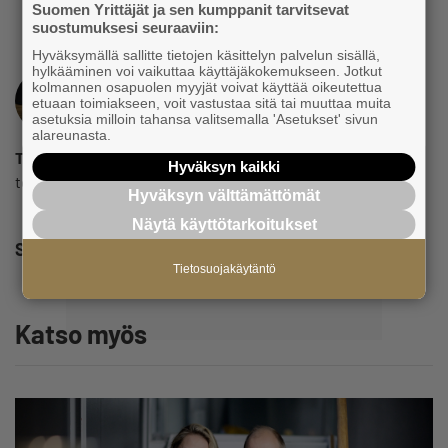
Suomen Yrittäjät ja sen kumppanit tarvitsevat
suostumuksesi seuraaviin:
Hyväksymällä sallitte tietojen käsittelyn palvelun sisällä,
hylkääminen voi vaikuttaa käyttäjäkokemukseen. Jotkut
kolmannen osapuolen myyjät voivat käyttää oikeutettua
etuaan toimiakseen, voit vastustaa sitä tai muuttaa muita
asetuksia milloin tahansa valitsemalla 'Asetukset' sivun
alareunasta.
Toimitus
Hyväksyn kaikki
toimitus@yrittajat.fi
Hyväksyn välttämättömät
Näytä käyttötarkoitukset
Share
Tietosuojakäytäntö
Katso myös