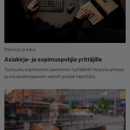
Palvelut ja edut
Asiakirja- ja sopimuspohjia yrittäjille
Tuntuuko sopimusten laatiminen työläältä? Helpota arkeasi
ja ota asiakirjapankin valmiit pohjat käyttöösi.