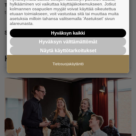
hylkääminen voi vaikuttaa käyttäjäkokemukseen. Jotkut
Toimitus
kolmannen osapuolen myyjät voivat käyttää oikeutettua
toimitus@yrittajat.fi
etuaan toimiakseen, voit vastustaa sitä tai muuttaa muita
asetuksia milloin tahansa valitsemalla 'Asetukset' sivun
alareunasta.
Share
Hyväksyn kaikki
Hyväksyn välttämättömät
Näytä käyttötarkoitukset
Katso myös
Tietosuojakäytäntö