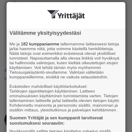
Finnvera under the previous pilot scheme cannot
apply for the loan a second time.
The persons responsible for the company must not
have payment defaults. Applications can be
Välitämme yksityisyydestäsi
submitted until the end of July 2026.
Me ja
182 kumppaniamme
tallennamme laitteeseesi tietoja
ja/tai haemme niitä, jotta voimme käsitellä henkilötietoja.
Näitä tietoja ovat esimerkiksi evästeissä olevat yksilölliset
tunnisteet. Napsauttamalla alla olevaa linkkiä voit hyväksyä
tai hallinnoida valintojasi, kuten kieltää oikeutettujen etujen
käyttämisen. Voit tehdä tämän myös myöhemmin
Are you a Suomen Yrittäjät member yet? Read more about
Tietosuojakäytäntö-sivullamme. Valintasi välitetään
kumppaneillemme, eivätkä ne vaikuta selaustietoihin.
member benefits and advantages!
Evästeiden mahdolliset käyttötarkoitukset:
Tarkkojen sijaintitietojen käyttäminen. Laitteen
ominaisuuksien käyttäminen tunnistamista varten. Tietojen
tallentaminen laitteelle ja/tai laitteella olevien tietojen käyttö.
Kohdennettu mainonta ja personoitu sisältö, mainonnan ja
sisällön mittaus, yleisötutkimus ja palvelujen kehittäminen .
Suomen Yrittäjät ja sen kumppanit tarvitsevat
suostumuksesi seuraaviin:
Hyväksymällä sallitte tietojen käsittelyn palvelun sisällä,