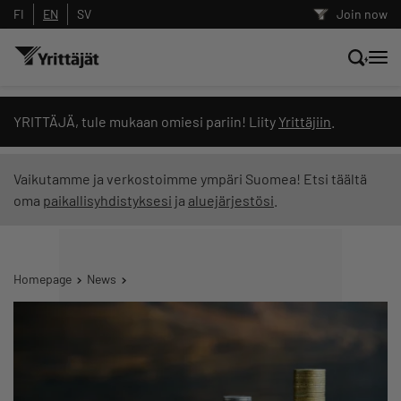
FI
EN
SV
Join now
Search news, content and training
YRITTÄJÄ, tule mukaan omiesi pariin! Liity
Yrittäjiin
.
Search
Vaikutamme ja verkostoimme ympäri Suomea! Etsi täältä
oma
paikallisyhdistyksesi
ja
aluejärjestösi
.
Search filters: show all content
Homepage
News