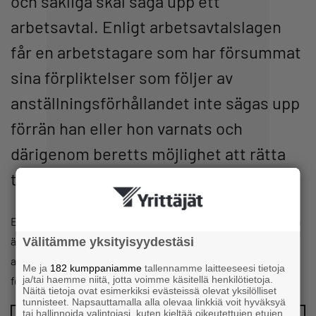
och sakliga skäl säga upp ett
arbetsavtal. Enligt arbetsavtalslagen
får en arbetstagare som har försummat
sina förpliktelser som följer av
anställningsförhållandet inte sägas upp
förrän han eller hon varnats och
därigenom beretts möjlighet att rätta
till sitt förfarande.
En varning behöver inte ges om grunden för uppsägningen
är en så allvarlig överträdelse i anslutning till
Välitämme yksityisyydestäsi
anställningsförhållandet att det rimligen inte kan
Me ja
182 kumppaniamme
tallennamme laitteeseesi tietoja
förutsättas att arbetsgivaren fortsätter avtalsförhållandet.
ja/tai haemme niitä, jotta voimme käsitellä henkilötietoja.
Näitä tietoja ovat esimerkiksi evästeissä olevat yksilölliset
tunnisteet. Napsauttamalla alla olevaa linkkiä voit hyväksyä
tai hallinnoida valintojasi, kuten kieltää oikeutettujen etujen