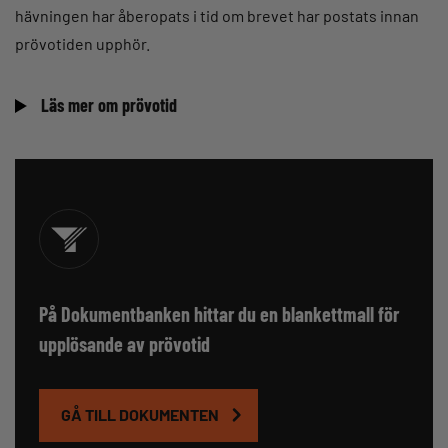
hävningen har åberopats i tid om brevet har postats innan
prövotiden upphör.
Läs mer om prövotid
På Dokumentbanken hittar du en blankettmall för
upplösande av prövotid
GÅ TILL DOKUMENTEN