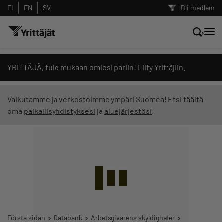
FI
EN
SV
Bli medlem
Sök nyheter, innehåll och utbildningar
YRITTÄJÄ, tule mukaan omiesi pariin! Liity
Yrittäjiin
.
Sök
Vaikutamme ja verkostoimme ympäri Suomea! Etsi täältä
oma
paikallisyhdistyksesi
ja
aluejärjestösi
.
Innehållstyp: alla
Första sidan
Databank
Arbetsgivarens skyldigheter