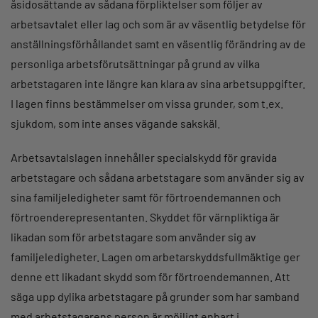
åsidosättande av sådana förpliktelser som följer av
arbetsavtalet eller lag och som är av väsentlig betydelse för
anställningsförhållandet samt en väsentlig förändring av de
personliga arbetsförutsättningar på grund av vilka
arbetstagaren inte längre kan klara av sina arbetsuppgifter.
I lagen finns bestämmelser om vissa grunder, som t.ex.
sjukdom, som inte anses vägande sakskäl.
Arbetsavtalslagen innehåller specialskydd för gravida
arbetstagare och sådana arbetstagare som använder sig av
sina familjeledigheter samt för förtroendemannen och
förtroenderepresentanten. Skyddet för värnpliktiga är
likadan som för arbetstagare som använder sig av
familjeledigheter. Lagen om arbetarskyddsfullmäktige ger
denne ett likadant skydd som för förtroendemannen. Att
säga upp dylika arbetstagare på grunder som har samband
med arbetstagarens person är möjligt enbart i