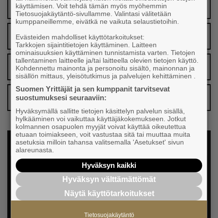
Flera varningar
käyttämisen. Voit tehdä tämän myös myöhemmin
Tietosuojakäytäntö-sivullamme. Valintasi välitetään
kumppaneillemme, eivätkä ne vaikuta selaustietoihin.
Ikraftvarandet
Evästeiden mahdolliset käyttötarkoitukset:
Tarkkojen sijaintitietojen käyttäminen. Laitteen
ominaisuuksien käyttäminen tunnistamista varten. Tietojen
tallentaminen laitteelle ja/tai laitteella olevien tietojen käyttö.
Skriftlig form
Kohdennettu mainonta ja personoitu sisältö, mainonnan ja
sisällön mittaus, yleisötutkimus ja palvelujen kehittäminen .
Suomen Yrittäjät ja sen kumppanit tarvitsevat
Konsekvens i praxis
suostumuksesi seuraaviin:
Hyväksymällä sallitte tietojen käsittelyn palvelun sisällä,
hylkääminen voi vaikuttaa käyttäjäkokemukseen. Jotkut
kolmannen osapuolen myyjät voivat käyttää oikeutettua
etuaan toimiakseen, voit vastustaa sitä tai muuttaa muita
asetuksia milloin tahansa valitsemalla 'Asetukset' sivun
alareunasta.
Hyväksyn kaikki
Hyväksyn välttämättömät
Näytä käyttötarkoitukset
Medlemmar kan ladda ner en Varningsblankett i
Tietosuojakäytäntö