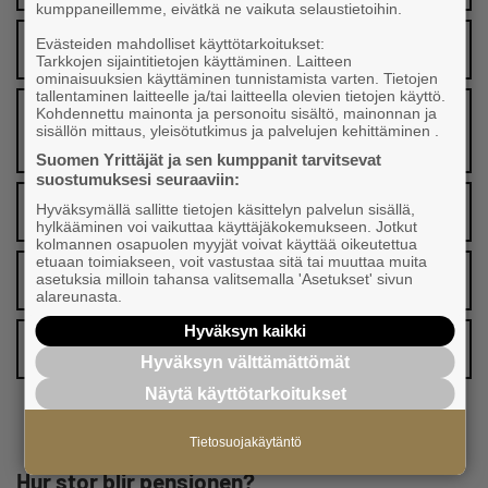
kumppaneillemme, eivätkä ne vaikuta selaustietoihin.
Evästeiden mahdolliset käyttötarkoitukset:
Hur stor FöPL-avgift ska du betala?
Tarkkojen sijaintitietojen käyttäminen. Laitteen
ominaisuuksien käyttäminen tunnistamista varten. Tietojen
tallentaminen laitteelle ja/tai laitteella olevien tietojen käyttö.
Är FöPL-avgiften flexibel ifall min situation
Kohdennettu mainonta ja personoitu sisältö, mainonnan ja
sisällön mittaus, yleisötutkimus ja palvelujen kehittäminen .
förändras?
Suomen Yrittäjät ja sen kumppanit tarvitsevat
suostumuksesi seuraaviin:
Hur ackumuleras företagarens pension?
Hyväksymällä sallitte tietojen käsittelyn palvelun sisällä,
hylkääminen voi vaikuttaa käyttäjäkokemukseen. Jotkut
kolmannen osapuolen myyjät voivat käyttää oikeutettua
etuaan toimiakseen, voit vastustaa sitä tai muuttaa muita
Jag vill gå i pension, hur går det till?
asetuksia milloin tahansa valitsemalla 'Asetukset' sivun
alareunasta.
Hyväksyn kaikki
Företagarpensioner
Hyväksyn välttämättömät
Näytä käyttötarkoitukset
Tietosuojakäytäntö
Hur stor blir pensionen?