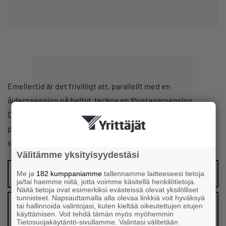
Emellertid är det frivilligt att, parallellt med en
ålderspension på heltid, teckna en företagarpension.
Du kan teckna din pensionsförsäkring antingen hos ett
pensionsförsäkringsbolag eller en pensions-kassa, ifall en
sådan är verksam i din bransch.
Välitämme yksityisyydestäsi
Vad påverkar FöPL-arbetsinkomsten?
Me ja
182 kumppaniamme
tallennamme laitteeseesi tietoja
ja/tai haemme niitä, jotta voimme käsitellä henkilötietoja.
Näitä tietoja ovat esimerkiksi evästeissä olevat yksilölliset
tunnisteet. Napsauttamalla alla olevaa linkkiä voit hyväksyä
Vad är grunden till FöPL-avgiften, dvs.
tai hallinnoida valintojasi, kuten kieltää oikeutettujen etujen
käyttämisen. Voit tehdä tämän myös myöhemmin
arbetsinkomsten?
Tietosuojakäytäntö-sivullamme. Valintasi välitetään