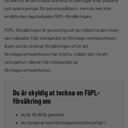
Du kan för all del också ta andra försäkringar eller placera
och spara pengar för pensionsåldern, men du kan inte
ersätta den lagstadgade FöPL-försäkringen.
FöPL-försäkringen är personlig och du måste ta den inom
sex månader från inledandet av företags-verksamheten.
Även om du tecknar försäkringen efter att
företagsverksamheten har inletts, träder den i kraft
retroaktivt, räknat från inledandet av
företagsverksamheten.
Du är skyldig at teckna en FöPL-
försäkring om
du är 18–69 år gammal
du fungerar som företagare kontinuerligt i