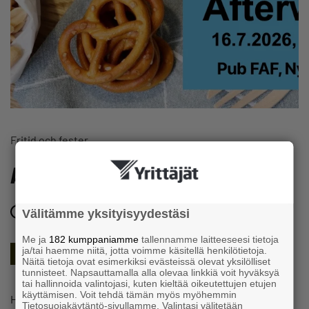
Fritid och fester
Afterwork på FAF
16.7.2026 kl. 18:30 – 21:00
Välitämme yksityisyydestäsi
Me ja
182 kumppaniamme
tallennamme laitteeseesi tietoja
ja/tai haemme niitä, jotta voimme käsitellä henkilötietoja.
Kust-Österbottens Företagare
Nykarleby Entreprenörer
Näitä tietoja ovat esimerkiksi evästeissä olevat yksilölliset
tunnisteet. Napsauttamalla alla olevaa linkkiä voit hyväksyä
tai hallinnoida valintojasi, kuten kieltää oikeutettujen etujen
käyttämisen. Voit tehdä tämän myös myöhemmin
Häng med på Nykarleby Entreprenörers AW!
Tietosuojakäytäntö-sivullamme. Valintasi välitetään