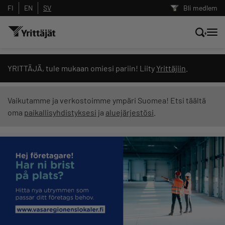
FI
EN
SV
Bli medlem
Sök nyheter, innehåll och utbildningar
YRITTÄJÄ, tule mukaan omiesi pariin! Liity
Yrittäjiin
.
Sök
Vaikutamme ja verkostoimme ympäri Suomea! Etsi täältä
oma
paikallisyhdistyksesi
ja
aluejärjestösi
.
Innehållstyp: alla