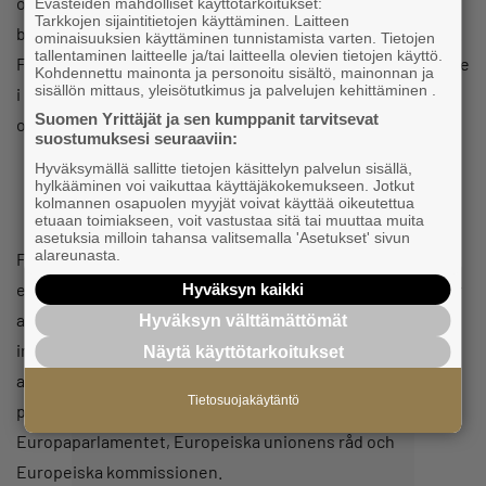
organisationens arbetsgrupper och utskott, som fattar
Evästeiden mahdolliset käyttötarkoitukset:
Tarkkojen sijaintitietojen käyttäminen. Laitteen
besluten om de gemensamma intressebevakningslinjerna.
ominaisuuksien käyttäminen tunnistamista varten. Tietojen
tallentaminen laitteelle ja/tai laitteella olevien tietojen käyttö.
Företagarna i Finlands ordförande fungerar som ordförande
Kohdennettu mainonta ja personoitu sisältö, mainonnan ja
sisällön mittaus, yleisötutkimus ja palvelujen kehittäminen .
i organisationens social- och arbetslagstiftningsutskott
Suomen Yrittäjät ja sen kumppanit tarvitsevat
och som hela organisationens vice ordförande.
suostumuksesi seuraaviin:
Hyväksymällä sallitte tietojen käsittelyn palvelun sisällä,
hylkääminen voi vaikuttaa käyttäjäkokemukseen. Jotkut
kolmannen osapuolen myyjät voivat käyttää oikeutettua
etuaan toimiakseen, voit vastustaa sitä tai muuttaa muita
asetuksia milloin tahansa valitsemalla 'Asetukset' sivun
alareunasta.
Företagarna i Finland har en representant i Europeiska
ekonomiska och sociala kommittén, där representanter för
Hyväksyn kaikki
arbetsgivare och arbetstagare samt andra
Hyväksyn välttämättömät
intressentgrupper möts. Kommitténs viktigaste uppgift är
Näytä käyttötarkoitukset
att avge sina yttranden som presenterar civilsamhällets
Tietosuojakäytäntö
perspektiv beträffande EU-lagstiftningsinitiativ till
Europaparlamentet, Europeiska unionens råd och
Europeiska kommissionen.