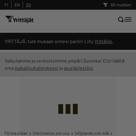
FI
EN
SV
Bli medlem
Sök nyheter, innehåll och utbildningar
YRITTÄJÄ, tule mukaan omiesi pariin! Liity
Yrittäjiin
.
Sök
Vaikutamme ja verkostoimme ympäri Suomea! Etsi täältä
oma
paikallisyhdistyksesi
ja
aluejärjestösi
.
Innehållstyp: alla
Första sidan
Information om oss
Inflytande och mål