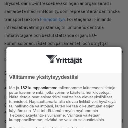
Bryssel, där EU-intressebevakningen är organiserad i
samarbete med FinMobility, som representerar den finska
transportsektorn
Finmobilityn
. Företagarna i Finlands
intressebevakning riktar sig till unionens centrala
initiativtagare och beslutsfattande organ: EU-
kommissionen, rådet och parlamentet, och utnyttjar
företagarnas omfattande nätverk av intressentgrupper och
beslutsfattare i Bryssel.
En viktig stöttepelare för Företagarna i Finlands EU-
Välitämme yksityisyydestäsi
intressebevakning är den europeiska SME-
Me ja
182 kumppaniamme
tallennamme laitteeseesi tietoja
företagarorganisationen SMEunited, som påverkar EU-
ja/tai haemme niitä, jotta voimme käsitellä henkilötietoja.
lagstiftningen ur små och medelstora företags perspektiv.
Näitä tietoja ovat esimerkiksi evästeissä olevat yksilölliset
tunnisteet. Napsauttamalla alla olevaa linkkiä voit hyväksyä
Organisationen representerar 70 SME-
tai hallinnoida valintojasi, kuten kieltää oikeutettujen etujen
käyttämisen. Voit tehdä tämän myös myöhemmin
företagarorganisationer i 30 länder med 12 miljoner små
Tietosuojakäytäntö-sivullamme. Valintasi välitetään
kumppaneillemme, eivätkä ne vaikuta selaustietoihin.
och medelstora företag. Företagarna i Finland deltar aktivt i