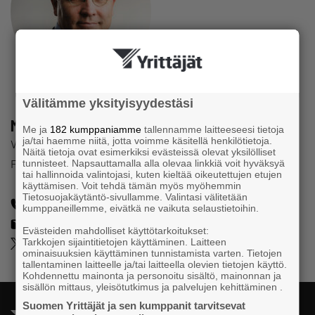
Välitämme yksityisyydestäsi
Mikael Pentikäinen
Me ja
182 kumppaniamme
tallennamme laitteeseesi tietoja
ja/tai haemme niitä, jotta voimme käsitellä henkilötietoja.
Verkställande direktör
Näitä tietoja ovat esimerkiksi evästeissä olevat yksilölliset
Företagarna i Finland
tunnisteet. Napsauttamalla alla olevaa linkkiä voit hyväksyä
tai hallinnoida valintojasi, kuten kieltää oikeutettujen etujen
käyttämisen. Voit tehdä tämän myös myöhemmin
Tietosuojakäytäntö-sivullamme. Valintasi välitetään
09 2292 2950
,
040 504 1944
kumppaneillemme, eivätkä ne vaikuta selaustietoihin.
mikael.pentikainen@yrittajat.fi
Evästeiden mahdolliset käyttötarkoitukset:
@jmpentikainen
Tarkkojen sijaintitietojen käyttäminen. Laitteen
ominaisuuksien käyttäminen tunnistamista varten. Tietojen
tallentaminen laitteelle ja/tai laitteella olevien tietojen käyttö.
Kohdennettu mainonta ja personoitu sisältö, mainonnan ja
sisällön mittaus, yleisötutkimus ja palvelujen kehittäminen .
Suomen Yrittäjät ja sen kumppanit tarvitsevat