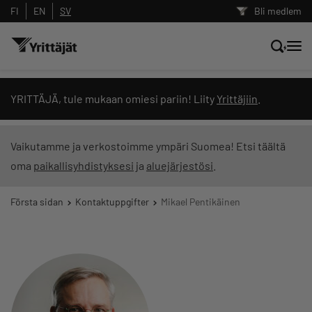
FI
EN
SV
Bli medlem
Sök nyheter, innehåll och utbildningar
YRITTÄJÄ, tule mukaan omiesi pariin! Liity
Yrittäjiin
.
Sök
Vaikutamme ja verkostoimme ympäri Suomea! Etsi täältä
oma
paikallisyhdistyksesi
ja
aluejärjestösi
.
Innehållstyp: alla
Första sidan
Kontaktuppgifter
Mikael Pentikäinen