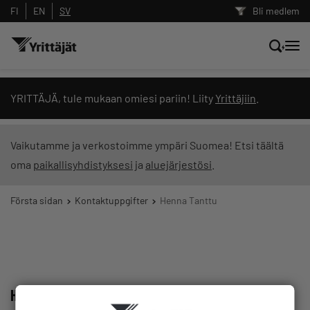
FI
EN
SV
Bli medlem
Sök nyheter, innehåll och utbildningar
YRITTÄJÄ, tule mukaan omiesi pariin! Liity
Yrittäjiin
.
Sök
Vaikutamme ja verkostoimme ympäri Suomea! Etsi täältä
oma
paikallisyhdistyksesi
ja
aluejärjestösi
.
Innehållstyp: alla
Första sidan
Kontaktuppgifter
Henna Tanttu
Henna Tanttu