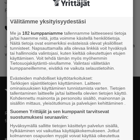
Juridiska rådgivare
Företagarna i Finland
Välitämme yksityisyydestäsi
09 229 222
Me ja
182 kumppaniamme
tallennamme laitteeseesi tietoja
ja/tai haemme niitä, jotta voimme käsitellä henkilötietoja.
Näitä tietoja ovat esimerkiksi evästeissä olevat yksilölliset
Juridiska rådgivarna — Juridisk rådgivning åt medlemmarna
tunnisteet. Napsauttamalla alla olevaa linkkiä voit hyväksyä
tai hallinnoida valintojasi, kuten kieltää oikeutettujen etujen
via telefonen
käyttämisen. Voit tehdä tämän myös myöhemmin
Tietosuojakäytäntö-sivullamme. Valintasi välitetään
kumppaneillemme, eivätkä ne vaikuta selaustietoihin.
Evästeiden mahdolliset käyttötarkoitukset:
Tarkkojen sijaintitietojen käyttäminen. Laitteen
ominaisuuksien käyttäminen tunnistamista varten. Tietojen
tallentaminen laitteelle ja/tai laitteella olevien tietojen käyttö.
Kohdennettu mainonta ja personoitu sisältö, mainonnan ja
sisällön mittaus, yleisötutkimus ja palvelujen kehittäminen .
Suomen Yrittäjät ja sen kumppanit tarvitsevat
Riksomfattande, regional och lokal påverkan för SMF-
suostumuksesi seuraaviin:
företag.
Hyväksymällä sallitte tietojen käsittelyn palvelun sisällä,
hylkääminen voi vaikuttaa käyttäjäkokemukseen. Jotkut
kolmannen osapuolen myyjät voivat käyttää oikeutettua